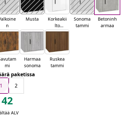
Valkoine
Musta
Korkeakii
Sonoma
Betoninh
n
lto
tammi
armaa
valkoinen
Savutam
Harmaa
Ruskea
mi
sonoma
tammi
ärä paketissa
1
2
42
ältää ALV