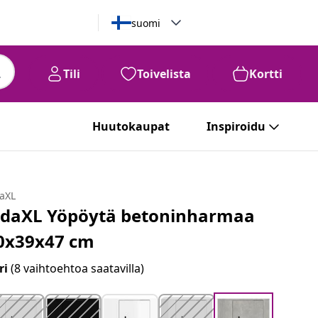
suomi
Tili
Toivelista
Kortti
Huutokaupat
Inspiroidu
daXL
idaXL Yöpöytä betoninharmaa
0x39x47 cm
ri
(8 vaihtoehtoa saatavilla)