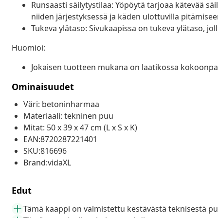
Runsaasti säilytystilaa: Yöpöytä tarjoaa kätevää säily
niiden järjestyksessä ja käden ulottuvilla pitämisee
Tukeva ylätaso: Sivukaapissa on tukeva ylätaso, jol
Huomioi:
Jokaisen tuotteen mukana on laatikossa kokoonpa
Ominaisuudet
Väri: betoninharmaa
Materiaali: tekninen puu
Mitat: 50 x 39 x 47 cm (L x S x K)
EAN:8720287221401
SKU:816696
Brand:vidaXL
Edut
Tämä kaappi on valmistettu kestävästä teknisestä p