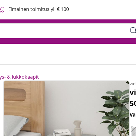
Ilmainen toimitus yli € 100
tys- & lukkokaapit
vi
v
5
Vä