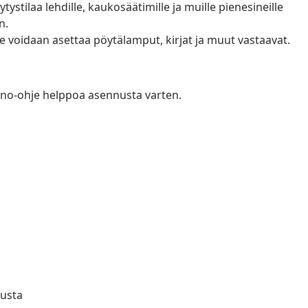
tystilaa lehdille, kaukosäätimille ja muille pienesineille
n.
le voidaan asettaa pöytälamput, kirjat ja muut vastaavat.
no-ohje helppoa asennusta varten.
uusta