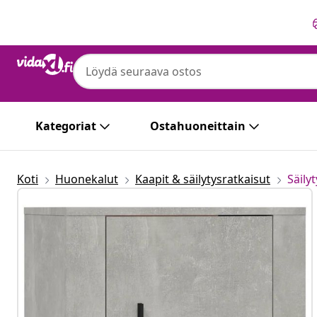
Edellinen
Seuraava
Kategoriat
Ostahuoneittain
Koti
Huonekalut
Kaapit & säilytysratkaisut
Säily