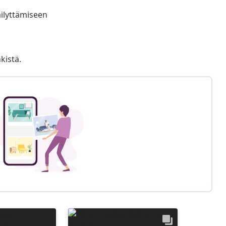
äilyttämiseen
kistä.