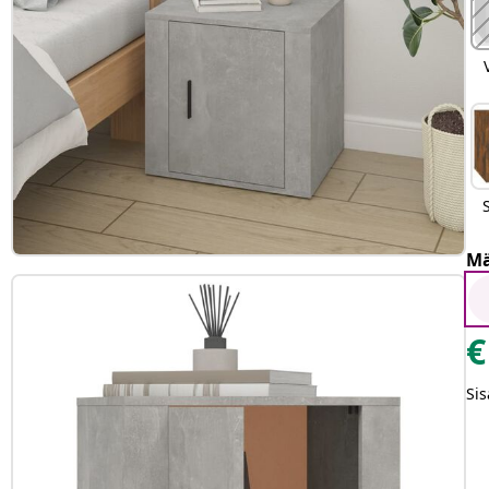
Mä
€
Sis