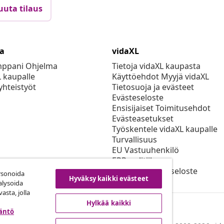
uuta tilaus
ta
vidaXL
mppani Ohjelma
Tietoja vidaXL kaupasta
L kaupalle
Käyttöehdot Myyjä vidaXL
yhteistyöt
Tietosuoja ja evästeet
Evästeseloste
Ensisijaiset Toimitusehdot
Evästeasetukset
Työskentele vidaXL kaupalle
Turvallisuus
EU Vastuuhenkilö
EPR-politiikan
Saavutettavuusseloste
rsonoida
Hyväksy kaikki evästeet
alysoida
asta, jolla
Hylkää kaikki
täntö