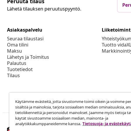
Peruuta tilaus
Per
Lähetä tilauksen peruutuspyyntö.
Asiakaspalvelu
Liiketoimin
Seuraa tilaustasi
Yhteistyöku
Oma tilini
Tuotto vidaX
Maksu
Markkinointi
Lähetys ja Toimitus
Palautus
Tuotetiedot
Tilaus
Käytämme evästeitä, jotta sivustomme toimii oikein ja voimme pe
sisältöä ja mainoksia, tarjota sosiaalisen median ominaisuuksia, an
tietoliikennettä ja personoidut mainokset. Jaamme myös tietoja tav
käytät sivustoamme sosiaalisen median, mainonta- ja
analytiikkakumppaneidemme kanssa.
Tietosuoja- ja evästekäy