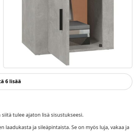
ä 6 lisää
iitä tulee ajaton lisä sisustukseesi.
 laadukasta ja sileäpintaista. Se on myös luja, vakaa ja