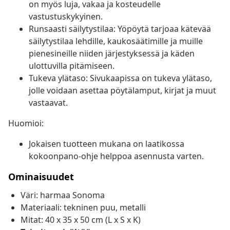
on myös luja, vakaa ja kosteudelle
vastustuskykyinen.
Runsaasti säilytystilaa: Yöpöytä tarjoaa kätevää
säilytystilaa lehdille, kaukosäätimille ja muille
pienesineille niiden järjestyksessä ja käden
ulottuvilla pitämiseen.
Tukeva ylätaso: Sivukaapissa on tukeva ylätaso,
jolle voidaan asettaa pöytälamput, kirjat ja muut
vastaavat.
Huomioi:
Jokaisen tuotteen mukana on laatikossa
kokoonpano-ohje helppoa asennusta varten.
Ominaisuudet
Väri: harmaa Sonoma
Materiaali: tekninen puu, metalli
Mitat: 40 x 35 x 50 cm (L x S x K)