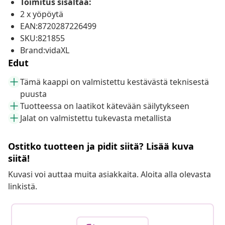
Toimitus sisältää:
2 x yöpöytä
EAN:8720287226499
SKU:821855
Brand:vidaXL
Edut
Tämä kaappi on valmistettu kestävästä teknisestä
puusta
Tuotteessa on laatikot kätevään säilytykseen
Jalat on valmistettu tukevasta metallista
Ostitko tuotteen ja pidit siitä? Lisää kuva
siitä!
Kuvasi voi auttaa muita asiakkaita. Aloita alla olevasta
linkistä.