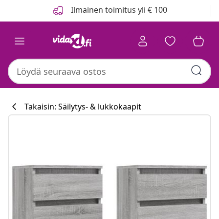
Edellinen
Seuraava
Ilmainen toimitus yli € 100
Takaisin: Säilytys- & lukkokaapit
Keittiökokoelm
#sharemevidaxl