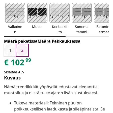
Valkoine
Musta
Korkeakii
Sonoma
Betoninh
n
lto
tammi
armaa
valkoinen
Määrä paketissaMäärä Pakkauksessa
1
2
99
€
102
Sisältää ALV
Kuvaus
Nämä trendikkäät yöpöydät edustavat eleganttia
muotoilua ja niistä tulee ajaton lisä sisustukseesi.
Tukeva materiaali: Tekninen puu on
poikkeuksellisen laadukasta ja sileäpintaista. Se