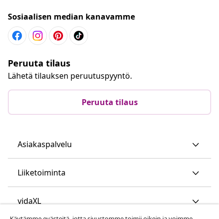
Sosiaalisen median kanavamme
Peruuta tilaus
Lähetä tilauksen peruutuspyyntö.
Peruuta tilaus
Asiakaspalvelu
Liiketoiminta
vidaXL
Käytämme evästeitä, jotta sivustomme toimii oikein ja voimme