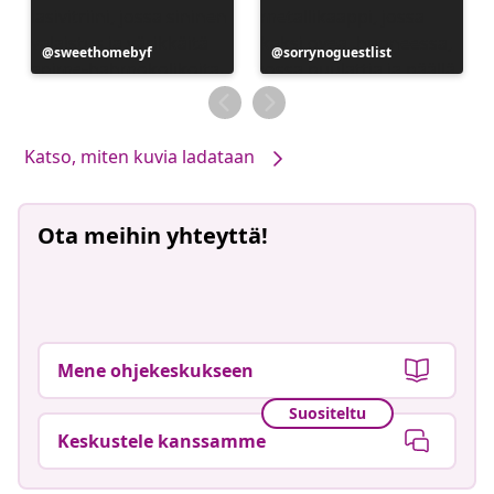
Julkaissut
sweethomebyf
Julkaissut
sorrynoguestlist
Katso, miten kuvia ladataan
Ota meihin yhteyttä!
Mene ohjekeskukseen
Suositeltu
Keskustele kanssamme