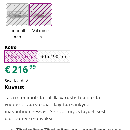
Luonnolli
Valkoine
nen
n
Koko
90 x 200 cm
90 x 190 cm
99
€
216
Sisältää ALV
Kuvaus
Tätä monipuolista rullilla varustettua puista
vuodesohvaa voidaan käyttää sänkynä
makuuhuoneessasi. Se sopii myös täydellisesti
olohuoneesi sohvaksi.