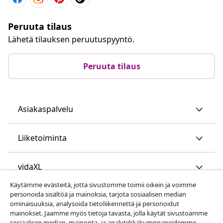
Peruuta tilaus
Lähetä tilauksen peruutuspyyntö.
Peruuta tilaus
Asiakaspalvelu
Liiketoiminta
vidaXL
Käytämme evästeitä, jotta sivustomme toimii oikein ja voimme
personoida sisältöä ja mainoksia, tarjota sosiaalisen median
Löydä lisää
ominaisuuksia, analysoida tietoliikennettä ja personoidut
mainokset. Jaamme myös tietoja tavasta, jolla käytät sivustoamme
sosiaalisen median, mainonta- ja analytiikkakumppaneidemme