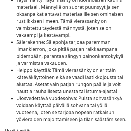
Täysi mänty: Täysi mänty on luonnollisen kaunis
materiaali. Männyllä on suorat puunsyyt ja sen
oksanpaikat antavat materiaalille sen ominaisen
rustiikkisen ilmeen. Tämä vierassänky on
valmistettu täydestä männystä, joten se on
vakaampi ja kestävämpi.
Sälerakenne: Sälepohja tarjoaa paremman
ilmankierron, joka pitää patjan raikkaampana
pidempään, parantaa sängyn painonkantokykyä
ja varmistaa vakauden.
Helppo käyttää: Tämä vierassänky on erittäin
käteväkäyttöinen eikä se vaadi laatikkojousta tai
alustaa. Asetat vain patjan rungon päälle ja voit
nauttia rauhallisesta unesta tai istuma-ajasta!
Ulosvedettävä vuodesohva: Puista sohvasänkyä
voidaan käyttää päivällä sohvana tai yöllä
vuoteena, joten se tarjoaa nopean ratkaisun
yövieraiden majoittamiseen ja tilan säästämiseen.