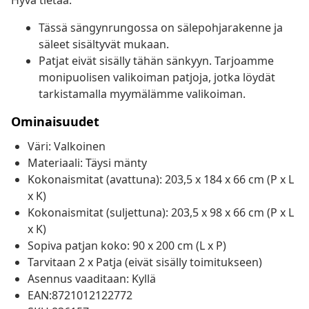
Hyvä tietää:
Tässä sängynrungossa on sälepohjarakenne ja
säleet sisältyvät mukaan.
Patjat eivät sisälly tähän sänkyyn. Tarjoamme
monipuolisen valikoiman patjoja, jotka löydät
tarkistamalla myymälämme valikoiman.
Ominaisuudet
Väri: Valkoinen
Materiaali: Täysi mänty
Kokonaismitat (avattuna): 203,5 x 184 x 66 cm (P x L
x K)
Kokonaismitat (suljettuna): 203,5 x 98 x 66 cm (P x L
x K)
Sopiva patjan koko: 90 x 200 cm (L x P)
Tarvitaan 2 x Patja (eivät sisälly toimitukseen)
Asennus vaaditaan: Kyllä
EAN:8721012122772