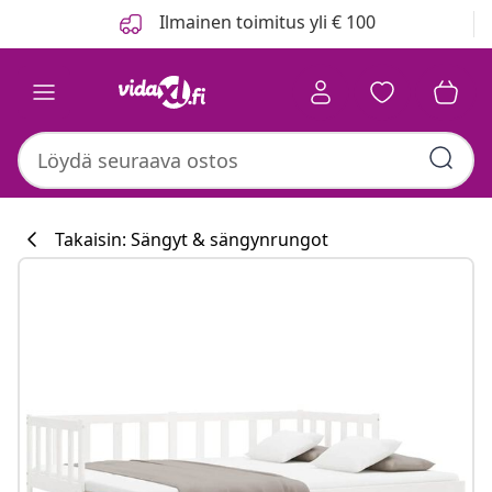
Edellinen
Seuraava
Ilmainen toimitus yli € 100
Takaisin: Sängyt & sängynrungot
Keittiökokoelm
#sharemevidaxl