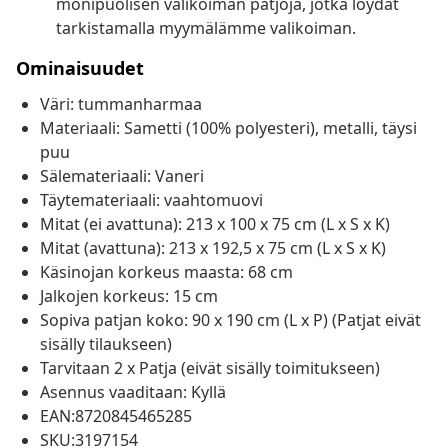
monipuolisen valikoiman patjoja, jotka löydät
tarkistamalla myymälämme valikoiman.
Ominaisuudet
Väri: tummanharmaa
Materiaali: Sametti (100% polyesteri), metalli, täysi
puu
Sälemateriaali: Vaneri
Täytemateriaali: vaahtomuovi
Mitat (ei avattuna): 213 x 100 x 75 cm (L x S x K)
Mitat (avattuna): 213 x 192,5 x 75 cm (L x S x K)
Käsinojan korkeus maasta: 68 cm
Jalkojen korkeus: 15 cm
Sopiva patjan koko: 90 x 190 cm (L x P) (Patjat eivät
sisälly tilaukseen)
Tarvitaan 2 x Patja (eivät sisälly toimitukseen)
Asennus vaaditaan: Kyllä
EAN:8720845465285
SKU:3197154