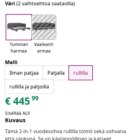
Väri
(2 vaihtoehtoa saatavilla)
Tumman
Vaaleanh
harmaa
armaa
Malli
Ilman patjaa
Patjalla
rullilla
rullilla ja patjoilla
99
€
445
Sisältää ALV
Kuvaus
Tämä 2-in-1 vuodesohva rullilla toimii sekä sohvana
että sänkynä. Se on käytännöllinen ja katseet