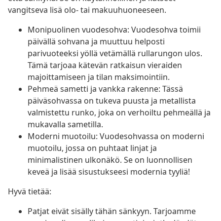
vangitseva lisä olo- tai makuuhuoneeseen.
Monipuolinen vuodesohva: Vuodesohva toimii
päivällä sohvana ja muuttuu helposti
parivuoteeksi yöllä vetämällä rullarungon ulos.
Tämä tarjoaa kätevän ratkaisun vieraiden
majoittamiseen ja tilan maksimointiin.
Pehmeä sametti ja vankka rakenne: Tässä
päiväsohvassa on tukeva puusta ja metallista
valmistettu runko, joka on verhoiltu pehmeällä ja
mukavalla sametilla.
Moderni muotoilu: Vuodesohvassa on moderni
muotoilu, jossa on puhtaat linjat ja
minimalistinen ulkonäkö. Se on luonnollisen
keveä ja lisää sisustukseesi modernia tyyliä!
Hyvä tietää:
Patjat eivät sisälly tähän sänkyyn. Tarjoamme