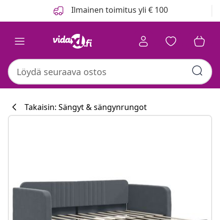
Edellinen
Seuraava
Ilmainen toimitus yli € 100
Takaisin: Sängyt & sängynrungot
Keittiökokoelm
#sharemevidaxl