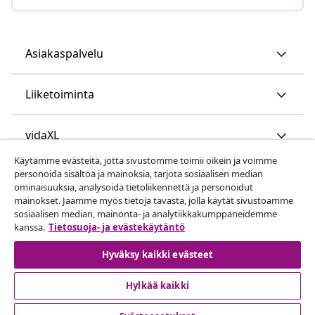
Asiakaspalvelu
Liiketoiminta
vidaXL
Käytämme evästeitä, jotta sivustomme toimii oikein ja voimme
personoida sisältöä ja mainoksia, tarjota sosiaalisen median
Löydä lisää
ominaisuuksia, analysoida tietoliikennettä ja personoidut
mainokset. Jaamme myös tietoja tavasta, jolla käytät sivustoamme
sosiaalisen median, mainonta- ja analytiikkakumppaneidemme
kanssa.
Tietosuoja- ja evästekäytäntö
Hyväksy kaikki evästeet
Hylkää kaikki
© 2008-2026 vidaXL www.vidaxl.fi on vidaXL Marketplace
Europe B.V. yrityksen verkkosivu