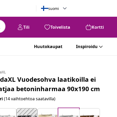
suomi
Tili
Toivelista
Kortti
Huutokaupat
Inspiroidu
daXL
idaXL Vuodesohva laatikoilla ei
atjaa betoninharmaa 90x190 cm
ri
(14 vaihtoehtoa saatavilla)