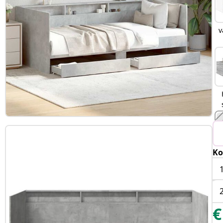
v
Ko
€