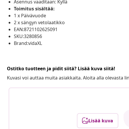
Asennus vaaditaan: Kyllä
Toimitus sisältää:
1 x Päivävuode
2 x sängyn vetolaatikko
EAN:8721102625091
SKU:3280856
Brand:vidaXL
Ostitko tuotteen ja pidit siitä? Lisää kuva siitä!
Kuvasi voi auttaa muita asiakkaita. Aloita alla olevasta lin
Lisää kuva