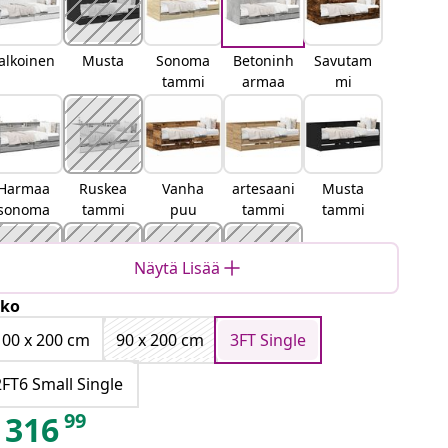
alkoinen
Musta
Sonoma
Betoninh
Savutam
tammi
armaa
mi
Harmaa
Ruskea
Vanha
artesaani
Musta
sonoma
tammi
puu
tammi
tammi
Näytä Lisää
ko
Sonoma-
Savutam
Harmaa
Betoninh
tammi
mi
Sonoma
armaa
100 x 200 cm
90 x 200 cm
3FT Single
2FT6 Small Single
99
316