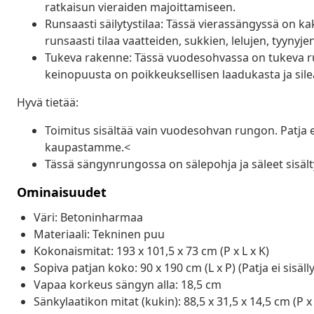
ratkaisun vieraiden majoittamiseen.
Runsaasti säilytystilaa: Tässä vierassängyssä on kak
runsaasti tilaa vaatteiden, sukkien, lelujen, tyynyje
Tukeva rakenne: Tässä vuodesohvassa on tukeva ru
keinopuusta on poikkeuksellisen laadukasta ja sileä
Hyvä tietää:
Toimitus sisältää vain vuodesohvan rungon. Patja ei 
kaupastamme.<
Tässä sängynrungossa on sälepohja ja säleet sisält
Ominaisuudet
Väri: Betoninharmaa
Materiaali: Tekninen puu
Kokonaismitat: 193 x 101,5 x 73 cm (P x L x K)
Sopiva patjan koko: 90 x 190 cm (L x P) (Patja ei sisäll
Vapaa korkeus sängyn alla: 18,5 cm
Sänkylaatikon mitat (kukin): 88,5 x 31,5 x 14,5 cm (P x 