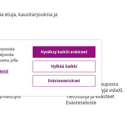
ia etuja, kausitarjouksia ja
rsonoida
uuta tilaus
Hyväksy kaikki evästeet
alysoida
asta, jolla
Hylkää kaikki
täntö
ta
vidaXL
Evästeasetukset
mppani Ohjelma
Tietoja vidaXL kaupasta
L kaupalle
Käyttöehdot Myyjä vidaXL
yhteistyöt
Tietosuoja ja evästeet
Evästeseloste
Ensisijaiset Toimitusehdot
Evästeasetukset
Työskentele vidaXL kaupalle
Turvallisuus