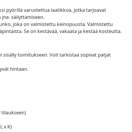
si pyörillä varustettua laatikkoa, jotka tarjoavat
n jne. säilyttämiseen.
nko, joka on valmistettu keinopuusta. Valmistettu
pintaista. Se on kestävää, vakaata ja kestää kosteutta.
sisälly toimitukseen. Voit tarkistaa sopivat patjat
yvät hintaan.
y tilaukseen)
L x K)