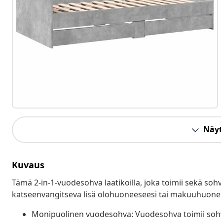
Näyt
Kuvaus
Tämä 2-in-1-vuodesohva laatikoilla, joka toimii sekä soh
katseenvangitseva lisä olohuoneeseesi tai makuuhuone
Monipuolinen vuodesohva: Vuodesohva toimii sohvan