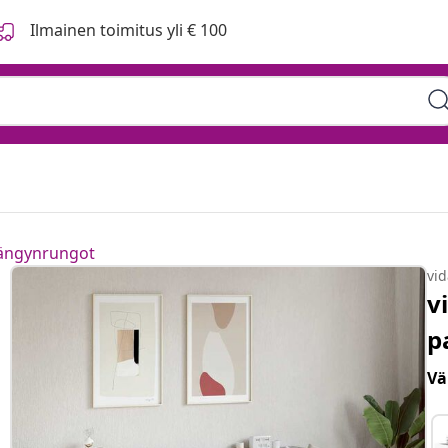
Ilmainen toimitus yli € 100
sängynrungot
vi
v
p
Vä