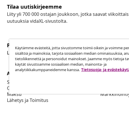
Tilaa uutiskirjeemme
Liity yli 700 000 ostajan joukkoon, jotka saavat viikoittais
uutuuksia vidaXL-sivustolta.
Peruuta tilaus
Käytämme evästeitä, jotta sivustomme toimii oikein ja voimme pe
Per
Lähetä tilauksen peruutuspyyntö.
sisältöä ja mainoksia, tarjota sosiaalisen median ominaisuuksia, an
tietoliikennettä ja personoidut mainokset. Jaamme myös tietoja tav
käytät sivustoamme sosiaalisen median, mainonta- ja
analytiikkakumppaneidemme kanssa.
Tietosuoja- ja evästekäy
Asiakaspalvelu
Liiketoimin
Seuraa tilaustasi
Yhteistyöku
Oma tilini
Tuotto vidaX
Maksu
Markkinointi
Lähetys ja Toimitus
Palautus
Tuotetiedot
Tilaus