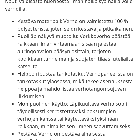
Nauti valoisasta huoneesta ilman häikäisyä näillä voile-
verhoilla.
Kestävä materiaali: Verho on valmistettu 100 %
polyesteristä, joten se on kestävä ja pitkäikäinen.
Puoliläpinäkyvä muotoilu: Verkkoverho päästää
raikkaan ilman virtaamaan sisään ja estää
auringonvalon pääsyn osittain, tarjoten
kodikkaan tunnelman ja suojaten tilaasi uteliailta
katseilta.
Helppo ripustaa tankotasku: Verhopaneelissa on
tankotaskut yläosassa, mikä tekee asennuksesta
helppoa ja mahdollistaa verhotangon sujuvan
liikkumisen.
Monipuolinen käyttö: Läpikuultava verho sopii
täydellisesti kerrostettavaksi paksumpien
verhojen kanssa tai käytettäväksi yksinään
raikkaan, minimalistisen ilmeen saavuttamiseksi.
Pestävä: Verho on pestävä alhaisessa