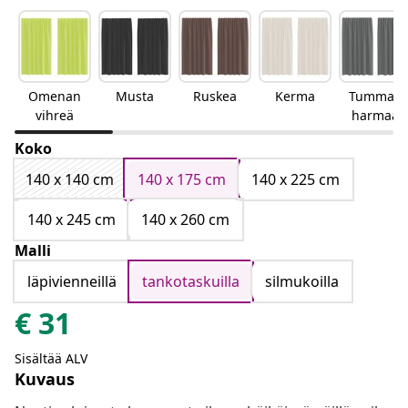
Omenan
Musta
Ruskea
Kerma
Tumman
vihreä
harmaa
Koko
140 x 140 cm
140 x 175 cm
140 x 225 cm
140 x 245 cm
140 x 260 cm
Malli
läpivienneillä
tankotaskuilla
silmukoilla
€
31
Sisältää ALV
Kuvaus