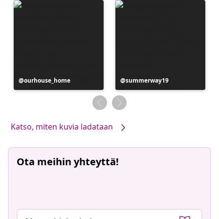
Julkaissut
ourhouse_home
Julkaissut
summerway19
Katso, miten kuvia ladataan
Ota meihin yhteyttä!