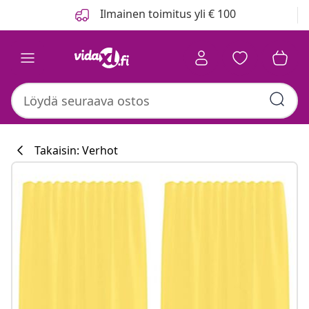
Edellinen
Seuraava
Ilmainen toimitus yli € 100
Takaisin: Verhot
Keittiökokoelm
#sharemevidaxl