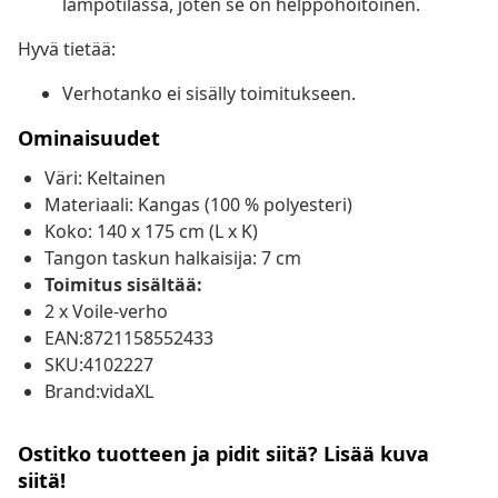
lämpötilassa, joten se on helppohoitoinen.
Hyvä tietää:
Verhotanko ei sisälly toimitukseen.
Ominaisuudet
Väri: Keltainen
Materiaali: Kangas (100 % polyesteri)
Koko: 140 x 175 cm (L x K)
Tangon taskun halkaisija: 7 cm
Toimitus sisältää:
2 x Voile-verho
EAN:8721158552433
SKU:4102227
Brand:vidaXL
Ostitko tuotteen ja pidit siitä? Lisää kuva
siitä!