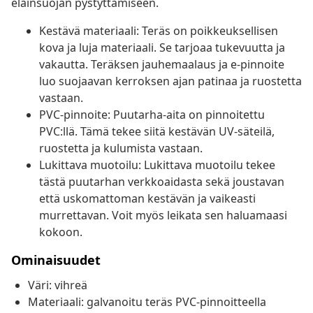
eläinsuojan pystyttämiseen.
Kestävä materiaali: Teräs on poikkeuksellisen
kova ja luja materiaali. Se tarjoaa tukevuutta ja
vakautta. Teräksen jauhemaalaus ja e-pinnoite
luo suojaavan kerroksen ajan patinaa ja ruostetta
vastaan.
PVC-pinnoite: Puutarha-aita on pinnoitettu
PVC:llä. Tämä tekee siitä kestävän UV-säteilä,
ruostetta ja kulumista vastaan.
Lukittava muotoilu: Lukittava muotoilu tekee
tästä puutarhan verkkoaidasta sekä joustavan
että uskomattoman kestävän ja vaikeasti
murrettavan. Voit myös leikata sen haluamaasi
kokoon.
Ominaisuudet
Väri: vihreä
Materiaali: galvanoitu teräs PVC-pinnoitteella