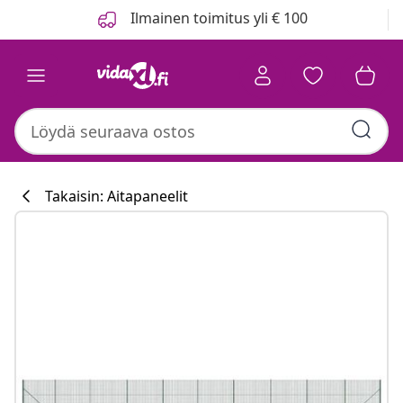
Edellinen
Seuraava
Ilmainen toimitus yli € 100
Takaisin: Aitapaneelit
Keittiökokoelm
#sharemevidaxl