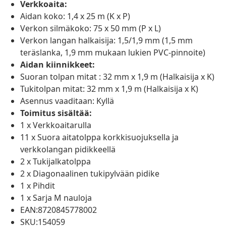
Verkkoaita:
Aidan koko: 1,4 x 25 m (K x P)
Verkon silmäkoko: 75 x 50 mm (P x L)
Verkon langan halkaisija: 1,5/1,9 mm (1,5 mm
teräslanka, 1,9 mm mukaan lukien PVC-pinnoite)
Aidan kiinnikkeet:
Suoran tolpan mitat : 32 mm x 1,9 m (Halkaisija x K)
Tukitolpan mitat: 32 mm x 1,9 m (Halkaisija x K)
Asennus vaaditaan: Kyllä
Toimitus sisältää:
1 x Verkkoaitarulla
11 x Suora aitatolppa korkkisuojuksella ja
verkkolangan pidikkeellä
2 x Tukijalkatolppa
2 x Diagonaalinen tukipylvään pidike
1 x Pihdit
1 x Sarja M nauloja
EAN:8720845778002
SKU:154059