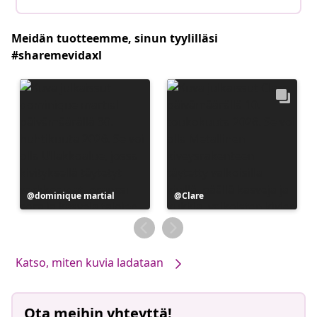
Meidän tuotteemme, sinun tyylilläsi
#sharemevidaxl
Julkaissut
dominique martial
Julkaissut
Clare
Katso, miten kuvia ladataan
Ota meihin yhteyttä!