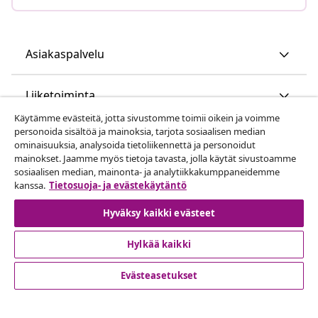
Asiakaspalvelu
Liiketoiminta
Käytämme evästeitä, jotta sivustomme toimii oikein ja voimme
personoida sisältöä ja mainoksia, tarjota sosiaalisen median
vidaXL
ominaisuuksia, analysoida tietoliikennettä ja personoidut
mainokset. Jaamme myös tietoja tavasta, jolla käytät sivustoamme
sosiaalisen median, mainonta- ja analytiikkakumppaneidemme
Löydä lisää
kanssa.
Tietosuoja- ja evästekäytäntö
Hyväksy kaikki evästeet
Hylkää kaikki
Evästeasetukset
© 2008-2026 vidaXL www.vidaxl.fi on vidaXL Marketplace
Europe B.V. yrityksen verkkosivu