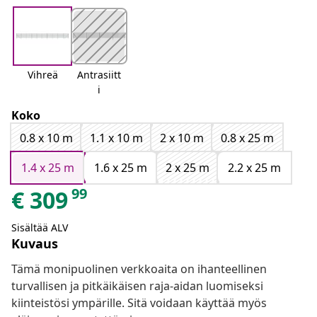
Vihreä
Antrasiitt
i
Koko
0.8 x 10 m
1.1 x 10 m
2 x 10 m
0.8 x 25 m
1.4 x 25 m
1.6 x 25 m
2 x 25 m
2.2 x 25 m
99
€
309
Sisältää ALV
Kuvaus
Tämä monipuolinen verkkoaita on ihanteellinen
turvallisen ja pitkäikäisen raja-aidan luomiseksi
kiinteistösi ympärille. Sitä voidaan käyttää myös