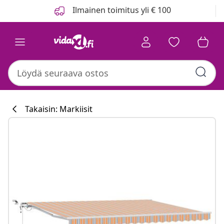
Edellinen
Seuraava
Ilmainen toimitus yli € 100
Takaisin: Markiisit
Keittiökokoelm
#sharemevidaxl