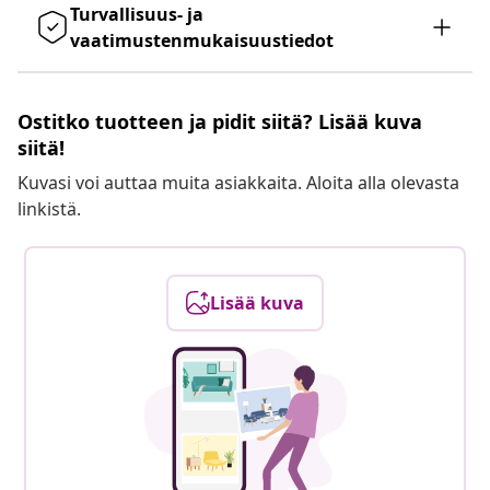
Turvallisuus- ja
vaatimustenmukaisuustiedot
Ostitko tuotteen ja pidit siitä? Lisää kuva
siitä!
Kuvasi voi auttaa muita asiakkaita. Aloita alla olevasta
linkistä.
Lisää kuva