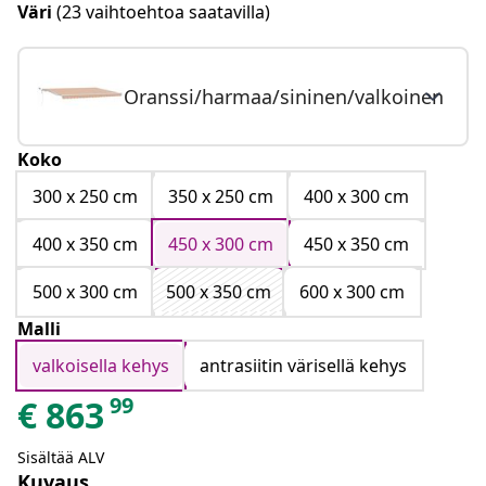
Väri
(23 vaihtoehtoa saatavilla)
Oranssi/harmaa/sininen/valkoinen
Koko
300 x 250 cm
350 x 250 cm
400 x 300 cm
400 x 350 cm
450 x 300 cm
450 x 350 cm
500 x 300 cm
500 x 350 cm
600 x 300 cm
Malli
valkoisella kehys
antrasiitin värisellä kehys
99
€
863
Sisältää ALV
Kuvaus