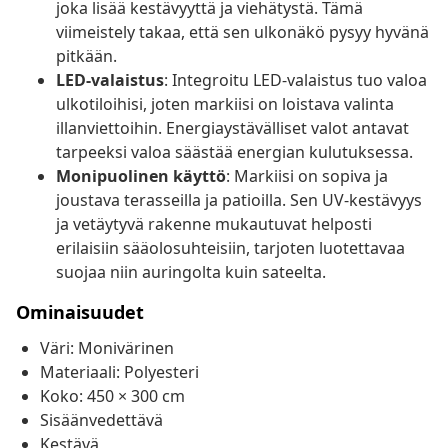
joka lisää kestävyyttä ja viehätystä. Tämä
viimeistely takaa, että sen ulkonäkö pysyy hyvänä
pitkään.
LED-valaistus
: Integroitu LED-valaistus tuo valoa
ulkotiloihisi, joten markiisi on loistava valinta
illanviettoihin. Energiaystävälliset valot antavat
tarpeeksi valoa säästää energian kulutuksessa.
Monipuolinen käyttö
: Markiisi on sopiva ja
joustava terasseilla ja patioilla. Sen UV-kestävyys
ja vetäytyvä rakenne mukautuvat helposti
erilaisiin sääolosuhteisiin, tarjoten luotettavaa
suojaa niin auringolta kuin sateelta.
Ominaisuudet
Väri: Monivärinen
Materiaali: Polyesteri
Koko: 450 × 300 cm
Sisäänvedettävä
Kestävä