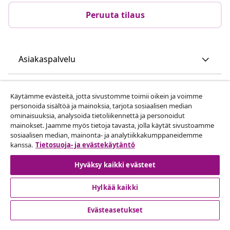
Peruuta tilaus
Asiakaspalvelu
Liiketoiminta
Käytämme evästeitä, jotta sivustomme toimii oikein ja voimme
personoida sisältöä ja mainoksia, tarjota sosiaalisen median
ominaisuuksia, analysoida tietoliikennettä ja personoidut
vidaXL
mainokset. Jaamme myös tietoja tavasta, jolla käytät sivustoamme
sosiaalisen median, mainonta- ja analytiikkakumppaneidemme
kanssa.
Tietosuoja- ja evästekäytäntö
Löydä lisää
Hyväksy kaikki evästeet
Hylkää kaikki
Evästeasetukset