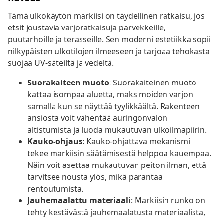
Tämä ulkokäytön markiisi on täydellinen ratkaisu, jos
etsit joustavia varjoratkaisuja parvekkeille,
puutarhoille ja terasseille. Sen moderni estetiikka sopii
nilkypäisten ulkotilojen ilmeeseen ja tarjoaa tehokasta
suojaa UV-säteiltä ja vedeltä.
Suorakaiteen muoto
: Suorakaiteinen muoto
kattaa isompaa aluetta, maksimoiden varjon
samalla kun se näyttää tyylikkäältä. Rakenteen
ansiosta voit vähentää auringonvalon
altistumista ja luoda mukautuvan ulkoilmapiirin.
Kauko-ohjaus
: Kauko-ohjattava mekanismi
tekee markiisin säätämisestä helppoa kauempaa.
Näin voit asettaa mukautuvan peiton ilman, että
tarvitsee nousta ylös, mikä parantaa
rentoutumista.
Jauhemaalattu materiaali
: Markiisin runko on
tehty kestävästä jauhemaalatusta materiaalista,