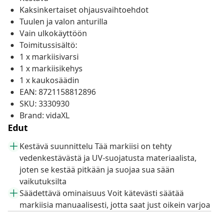
Kaksinkertaiset ohjausvaihtoehdot
Tuulen ja valon anturilla
Vain ulkokäyttöön
Toimitussisältö:
1 x markiisivarsi
1 x markiisikehys
1 x kaukosäädin
EAN: 8721158812896
SKU: 3330930
Brand: vidaXL
Edut
Kestävä suunnittelu Tää markiisi on tehty
vedenkestävästä ja UV-suojatusta materiaalista,
joten se kestää pitkään ja suojaa sua sään
vaikutuksilta
Säädettävä ominaisuus Voit kätevästi säätää
markiisia manuaalisesti, jotta saat just oikein varjoa