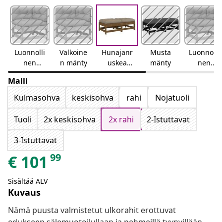
Luonnolli
Valkoine
Hunajanr
Musta
Luonnolli
nen
n mänty
uskea
mänty
nen
mänty
mänty
douglask
Malli
uusi
Kulmasohva
keskisohva
rahi
Nojatuoli
Tuoli
2x keskisohva
2x rahi
2-Istuttavat
3-Istuttavat
99
€
101
Sisältää ALV
Kuvaus
Nämä puusta valmistetut ulkorahit erottuvat