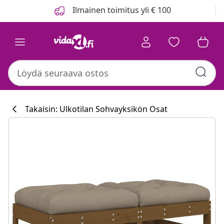
Edellinen
Seuraava
Ilmainen toimitus yli € 100
Takaisin: Ulkotilan Sohvayksikön Osat
Keittiökokoelm
#sharemevidaxl