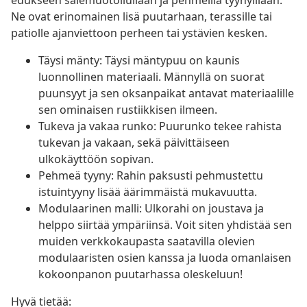
edukseen sälemuotoilullaan ja pehmeillä tyynyillään.
Ne ovat erinomainen lisä puutarhaan, terassille tai
patiolle ajanviettoon perheen tai ystävien kesken.
Täysi mänty: Täysi mäntypuu on kaunis
luonnollinen materiaali. Männyllä on suorat
puunsyyt ja sen oksanpaikat antavat materiaalille
sen ominaisen rustiikkisen ilmeen.
Tukeva ja vakaa runko: Puurunko tekee rahista
tukevan ja vakaan, sekä päivittäiseen
ulkokäyttöön sopivan.
Pehmeä tyyny: Rahin paksusti pehmustettu
istuintyyny lisää äärimmäistä mukavuutta.
Modulaarinen malli: Ulkorahi on joustava ja
helppo siirtää ympäriinsä. Voit siten yhdistää sen
muiden verkkokaupasta saatavilla olevien
modulaaristen osien kanssa ja luoda omanlaisen
kokoonpanon puutarhassa oleskeluun!
Hyvä tietää: