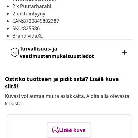
2 x Puutarharahi
2 x istuintyyny
EAN:8720845802387
SKU:825586
Brand:vidaXL
Turvallisuus- ja
vaatimustenmukaisuustiedot
Ostitko tuotteen ja pidit siitä? Lisää kuva
siitä!
Kuvasi voi auttaa muita asiakkaita. Aloita alla olevasta
linkistä.
Lisää kuva