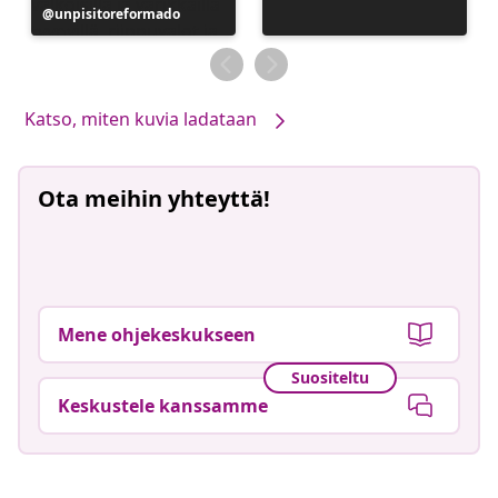
Julkaissut
unpisitoreformado
Katso, miten kuvia ladataan
Ota meihin yhteyttä!
Mene ohjekeskukseen
Suositeltu
Keskustele kanssamme