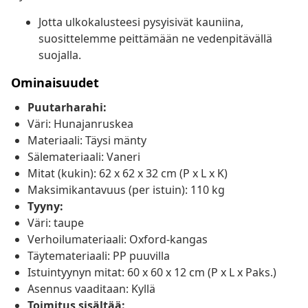
Jotta ulkokalusteesi pysyisivät kauniina,
suosittelemme peittämään ne vedenpitävällä
suojalla.
Ominaisuudet
Puutarharahi:
Väri: Hunajanruskea
Materiaali: Täysi mänty
Sälemateriaali: Vaneri
Mitat (kukin): 62 x 62 x 32 cm (P x L x K)
Maksimikantavuus (per istuin): 110 kg
Tyyny:
Väri: taupe
Verhoilumateriaali: Oxford-kangas
Täytemateriaali: PP puuvilla
Istuintyynyn mitat: 60 x 60 x 12 cm (P x L x Paks.)
Asennus vaaditaan: Kyllä
Toimitus sisältää: