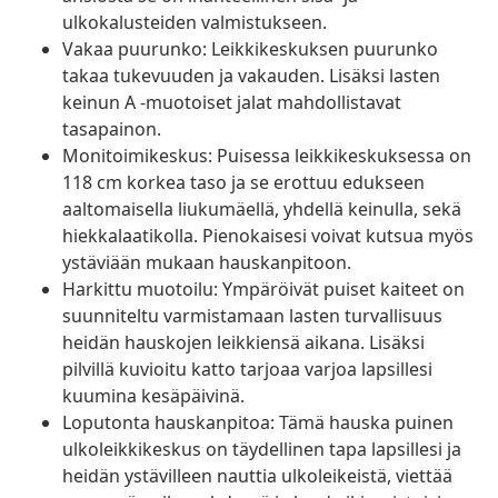
ulkokalusteiden valmistukseen.
Vakaa puurunko: Leikkikeskuksen puurunko
takaa tukevuuden ja vakauden. Lisäksi lasten
keinun A -muotoiset jalat mahdollistavat
tasapainon.
Monitoimikeskus: Puisessa leikkikeskuksessa on
118 cm korkea taso ja se erottuu edukseen
aaltomaisella liukumäellä, yhdellä keinulla, sekä
hiekkalaatikolla. Pienokaisesi voivat kutsua myös
ystäviään mukaan hauskanpitoon.
Harkittu muotoilu: Ympäröivät puiset kaiteet on
suunniteltu varmistamaan lasten turvallisuus
heidän hauskojen leikkiensä aikana. Lisäksi
pilvillä kuvioitu katto tarjoaa varjoa lapsillesi
kuumina kesäpäivinä.
Loputonta hauskanpitoa: Tämä hauska puinen
ulkoleikkikeskus on täydellinen tapa lapsillesi ja
heidän ystävilleen nauttia ulkoleikeistä, viettää