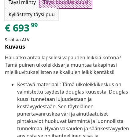
Täysi mänty
Täysi douglas kuusi
Kyllästetty täysi puu
99
€
693
Sisältää ALV
Kuvaus
Haluatko antaa lapsillesi vapauden leikkiä kotona?
Tämä puinen ulkoleikkisarja muuntaa takapihasi
mielikuvituksellisten seikkailujen leikkikentäksi!
Kestävä materiaali: Tämä ulkoleikkikeskus on
valmistettu täydestä douglas kuusesta. Douglas
kuusi tunnetaan lujuudestaan ja
kestävyydestään. Sen täyteläinen
punertavanruskea väri ja ainutlaatuiset
pintakuviot huokuvat lämmintä ja luonnollista
tunnelmaa. Hyvän vakauden ja säänkestävyyden
ansiosta se on ihanteellinen sisä- ja