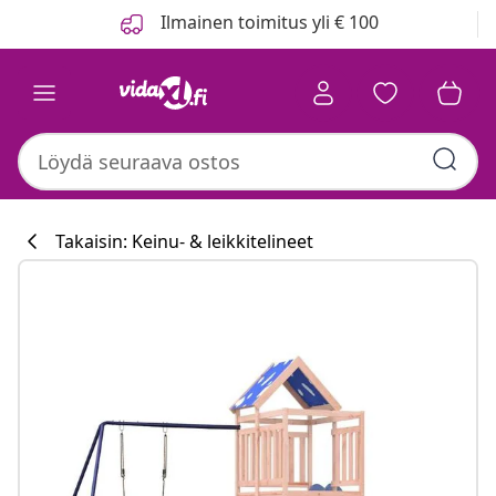
Edellinen
Seuraava
Ilmainen toimitus yli € 100
Takaisin: Keinu- & leikkitelineet
Keittiökokoelm
#sharemevidaxl