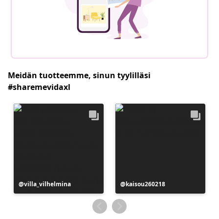
Meidän tuotteemme, sinun tyylilläsi
#sharemevidaxl
Julkaissut
villa_vilhelmina
Julkaissut
kaisou260218