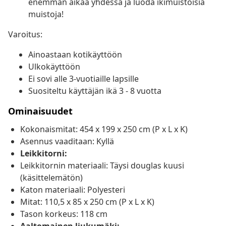
enemmän aikaa yhdessä ja luoda ikimuistoisia
muistoja!
Varoitus:
Ainoastaan kotikäyttöön
Ulkokäyttöön
Ei sovi alle 3-vuotiaille lapsille
Suositeltu käyttäjän ikä 3 - 8 vuotta
Ominaisuudet
Kokonaismitat: 454 x 199 x 250 cm (P x L x K)
Asennus vaaditaan: Kyllä
Leikkitorni:
Leikkitornin materiaali: Täysi douglas kuusi
(käsittelemätön)
Katon materiaali: Polyesteri
Mitat: 110,5 x 85 x 250 cm (P x L x K)
Tason korkeus: 118 cm