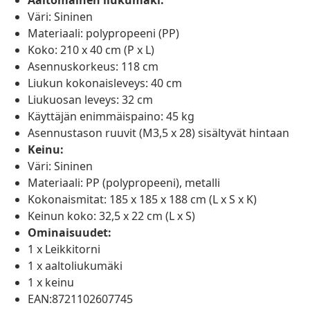
Aaltomainen liukumäki:
Väri: Sininen
Materiaali: polypropeeni (PP)
Koko: 210 x 40 cm (P x L)
Asennuskorkeus: 118 cm
Liukun kokonaisleveys: 40 cm
Liukuosan leveys: 32 cm
Käyttäjän enimmäispaino: 45 kg
Asennustason ruuvit (M3,5 x 28) sisältyvät hintaan
Keinu:
Väri: Sininen
Materiaali: PP (polypropeeni), metalli
Kokonaismitat: 185 x 185 x 188 cm (L x S x K)
Keinun koko: 32,5 x 22 cm (L x S)
Ominaisuudet:
1 x Leikkitorni
1 x aaltoliukumäki
1 x keinu
EAN:8721102607745