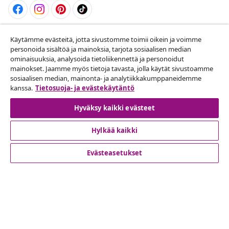
Peruuta tilaus
Käytämme evästeitä, jotta sivustomme toimii oikein ja voimme
personoida sisältöä ja mainoksia, tarjota sosiaalisen median
Lähetä tilauksen peruutuspyyntö.
ominaisuuksia, analysoida tietoliikennettä ja personoidut
mainokset. Jaamme myös tietoja tavasta, jolla käytät sivustoamme
Peruuta tilaus
sosiaalisen median, mainonta- ja analytiikkakumppaneidemme
kanssa.
Tietosuoja- ja evästekäytäntö
Hyväksy kaikki evästeet
Asiakaspalvelu
Hylkää kaikki
Liiketoiminta
Evästeasetukset
vidaXL
Löydä lisää