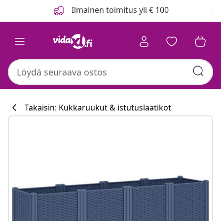
Edellinen
Seuraava
Ilmainen toimitus yli € 100
Takaisin: Kukkaruukut & istutuslaatikot
Keittiökokoelm
#sharemevidaxl