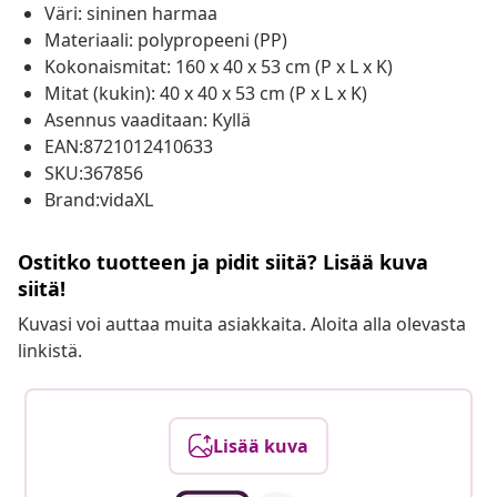
Väri: sininen harmaa
Materiaali: polypropeeni (PP)
Kokonaismitat: 160 x 40 x 53 cm (P x L x K)
Mitat (kukin): 40 x 40 x 53 cm (P x L x K)
Asennus vaaditaan: Kyllä
EAN:8721012410633
SKU:367856
Brand:vidaXL
Ostitko tuotteen ja pidit siitä? Lisää kuva
siitä!
Kuvasi voi auttaa muita asiakkaita. Aloita alla olevasta
linkistä.
Lisää kuva