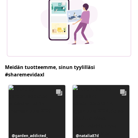
Meidän tuotteemme, sinun tyylilläsi
#sharemevidaxl
Julkaissut
garden_addicted_
Julkaissut
natalia87d