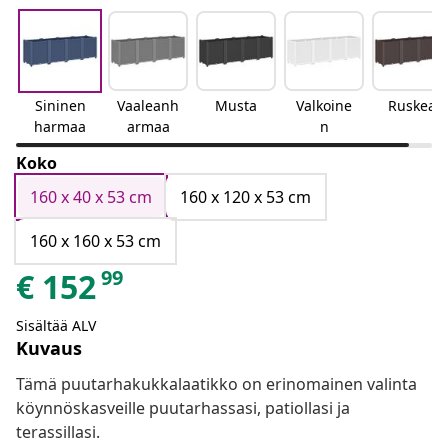
Sininen
Vaaleanh
Musta
Valkoine
Ruskea
harmaa
armaa
n
Koko
160 x 40 x 53 cm
160 x 120 x 53 cm
160 x 160 x 53 cm
99
€
152
Sisältää ALV
Kuvaus
Tämä puutarhakukkalaatikko on erinomainen valinta
köynnöskasveille puutarhassasi, patiollasi ja
terassillasi.