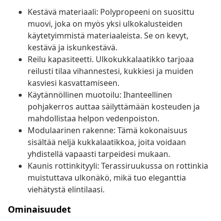
Kestävä materiaali: Polypropeeni on suosittu
muovi, joka on myös yksi ulkokalusteiden
käytetyimmistä materiaaleista. Se on kevyt,
kestävä ja iskunkestävä.
Reilu kapasiteetti. Ulkokukkalaatikko tarjoaa
reilusti tilaa vihannestesi, kukkiesi ja muiden
kasviesi kasvattamiseen.
Käytännöllinen muotoilu: Ihanteellinen
pohjakerros auttaa säilyttämään kosteuden ja
mahdollistaa helpon vedenpoiston.
Modulaarinen rakenne: Tämä kokonaisuus
sisältää neljä kukkalaatikkoa, joita voidaan
yhdistellä vapaasti tarpeidesi mukaan.
Kaunis rottinkityyli: Terassiruukussa on rottinkia
muistuttava ulkonäkö, mikä tuo eleganttia
viehätystä elintilaasi.
Ominaisuudet