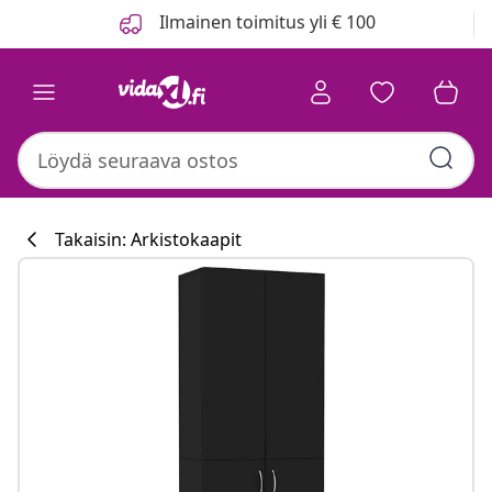
Edellinen
Seuraava
Ilmainen toimitus yli € 100
Takaisin: Arkistokaapit
Keittiökokoelm
#sharemevidaxl