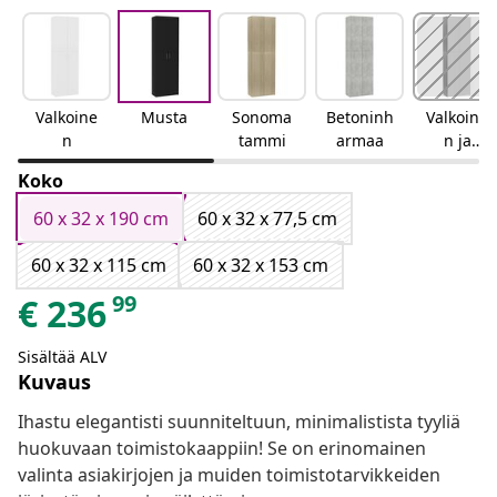
Valkoine
Musta
Sonoma
Betoninh
Valkoine
n
tammi
armaa
n ja
Sonoma-
Koko
tammi
60 x 32 x 190 cm
60 x 32 x 77,5 cm
60 x 32 x 115 cm
60 x 32 x 153 cm
99
€
236
Sisältää ALV
Kuvaus
Ihastu elegantisti suunniteltuun, minimalistista tyyliä
huokuvaan toimistokaappiin! Se on erinomainen
valinta asiakirjojen ja muiden toimistotarvikkeiden