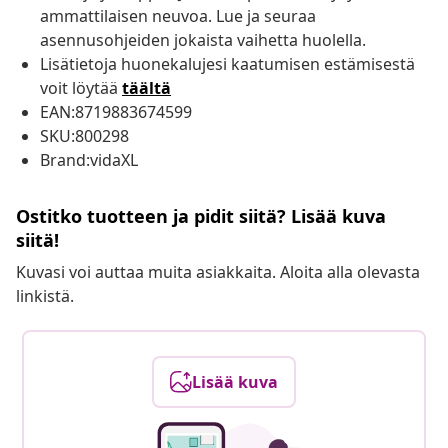
ammattilaisen neuvoa. Lue ja seuraa
asennusohjeiden jokaista vaihetta huolella.
Lisätietoja huonekalujesi kaatumisen estämisestä
voit löytää
täältä
EAN:8719883674599
SKU:800298
Brand:vidaXL
Ostitko tuotteen ja pidit siitä? Lisää kuva
siitä!
Kuvasi voi auttaa muita asiakkaita. Aloita alla olevasta
linkistä.
Lisää kuva