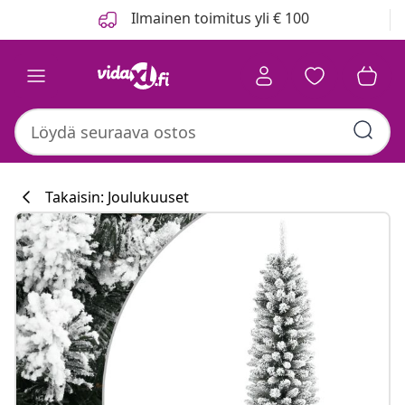
Edellinen
Seuraava
Ilmainen toimitus yli € 100
Takaisin: Joulukuuset
Keittiökokoelm
#sharemevidaxl