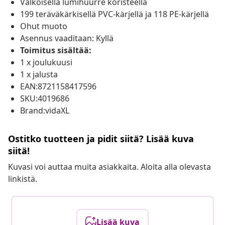
Valkoisella lumihuurre koristeella
199 teräväkärkisellä PVC-kärjellä ja 118 PE-kärjellä
Ohut muoto
Asennus vaaditaan: Kyllä
Toimitus sisältää:
1 x joulukuusi
1 x jalusta
EAN:8721158417596
SKU:4019686
Brand:vidaXL
Ostitko tuotteen ja pidit siitä? Lisää kuva
siitä!
Kuvasi voi auttaa muita asiakkaita. Aloita alla olevasta
linkistä.
Lisää kuva