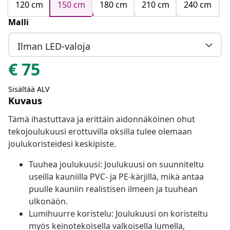
120 cm
150 cm
180 cm
210 cm
240 cm
Malli
Ilman LED-valoja
€
75
Sisältää ALV
Kuvaus
Tämä ihastuttava ja erittäin aidonnäköinen ohut
tekojoulukuusi erottuvilla oksilla tulee olemaan
joulukoristeidesi keskipiste.
Tuuhea joulukuusi: Joulukuusi on suunniteltu
useilla kauniilla PVC- ja PE-kärjillä, mikä antaa
puulle kauniin realistisen ilmeen ja tuuhean
ulkonäön.
Lumihuurre koristelu: Joulukuusi on koristeltu
myös keinotekoisella valkoisella lumella,