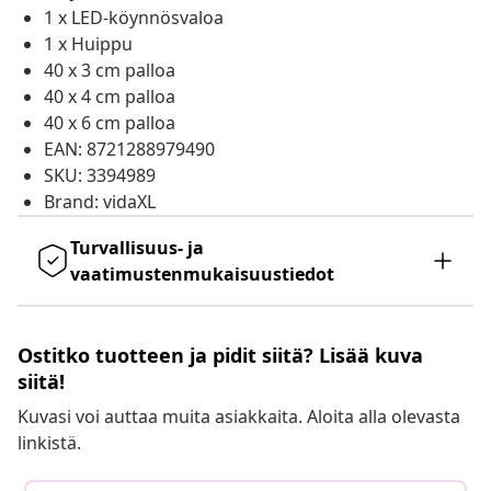
1 x LED-köynnösvaloa
1 x Huippu
40 x 3 cm palloa
40 x 4 cm palloa
40 x 6 cm palloa
EAN: 8721288979490
SKU: 3394989
Brand: vidaXL
Turvallisuus- ja
vaatimustenmukaisuustiedot
Ostitko tuotteen ja pidit siitä? Lisää kuva
siitä!
Kuvasi voi auttaa muita asiakkaita. Aloita alla olevasta
linkistä.