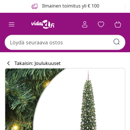
Edellinen
Seuraava
Ilmainen toimitus yli € 100
Takaisin: Joulukuuset
Keittiökokoelm
#sharemevidaxl