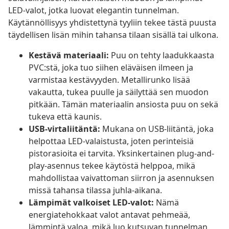
LED-valot, jotka luovat elegantin tunnelman.
Käytännöllisyys yhdistettynä tyyliin tekee tästä puusta
täydellisen lisän mihin tahansa tilaan sisällä tai ulkona.
Kestävä materiaali:
Puu on tehty laadukkaasta
PVC:stä, joka tuo siihen eläväisen ilmeen ja
varmistaa kestävyyden. Metallirunko lisää
vakautta, tukea puulle ja säilyttää sen muodon
pitkään. Tämän materiaalin ansiosta puu on sekä
tukeva että kaunis.
USB-virtaliitäntä:
Mukana on USB-liitäntä, joka
helpottaa LED-valaistusta, joten perinteisiä
pistorasioita ei tarvita. Yksinkertainen plug-and-
play-asennus tekee käytöstä helppoa, mikä
mahdollistaa vaivattoman siirron ja asennuksen
missä tahansa tilassa juhla-aikana.
Lämpimät valkoiset LED-valot:
Nämä
energiatehokkaat valot antavat pehmeää,
lämmintä valoa, mikä luo kutsuvan tunnelman.