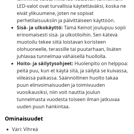
LED-valot ovat turvallisia käytettäväksi, koska ne
eivät ylikuumene, joten ne sopivat
perhetilaisuuksiin ja päivittäiseen käyttöön.
Sisä- ja ulkokäyttö:
Tämä Keinot joulupuu sopii
erinomaisesti sisä- ja ulkotiloihin. Sen kätevä
muotoilu tekee siitä loistavan koristeen
olohuoneelle, terassille tai puutarhaan, lisäten
juhlavaa tunnelmaa vähäisellä huollolla.
Hoito- ja säilytysohjeet:
Huolenpito on helppoa:
peitä puu, kun et käytä sitä, ja säilytä se kuivassa,
viileässä paikassa. Säännöllinen huolto takaa
puun elinvoimaisuuden ja toimivuuden
vuosikausiksi, niin voit nauttia joulun
tunnelmasta vuodesta toiseen ilman jatkuvaa
uuden puun hankintaa.
Ominaisuudet
Väri: Vihreä