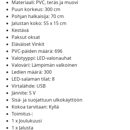
Materiaali: PVC, teräs ja muovi
Puun korkeus: 300 cm
Pohjan halkaisija: 70 cm
Jalustan koko: 55 x 15 cm
Kestävä
Paksut oksat
Eläväiset Vinkit
PVC-päiden määrä: 696
Valotyyppi: LED-valonauhat
Valoväri: Lämpimän valkoinen
Ledien määrä: 300
LED-salaman tilat: 8
Virtalähde: USB
Jännite: 5 V
Sisä- ja suojattuun ulkokäyttöön
Kokoa tarvitaan: Kyllä
Toimitus-:
1 x Joulukuusi
1 x Jalusta