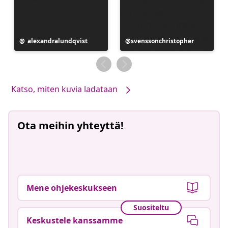
Julkaissut
_alexandralundqvist
Julkaissut
svenssonchristopher
Katso, miten kuvia ladataan
Ota meihin yhteyttä!
Mene ohjekeskukseen
Suositeltu
Keskustele kanssamme