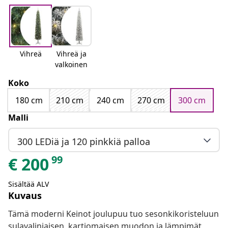
Vihreä
Vihreä ja
valkoinen
Koko
180 cm
210 cm
240 cm
270 cm
300 cm
Malli
300 LEDiä ja 120 pinkkiä palloa
99
€
200
Sisältää ALV
Kuvaus
Tämä moderni Keinot joulupuu tuo sesonkikoristeluun
sulavalinjaisen, kartiomaisen muodon ja lämpimät