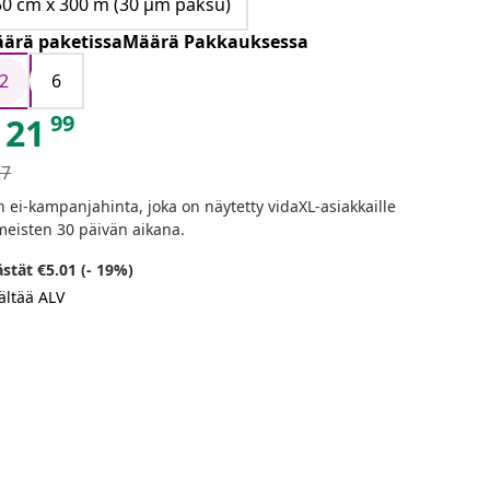
50 cm x 300 m (30 μm paksu)
ärä paketissaMäärä Pakkauksessa
2
6
99
21
27
n ei-kampanjahinta, joka on näytetty vidaXL-asiakkaille
meisten 30 päivän aikana.
stät €5.01 (- 19%)
ältää ALV