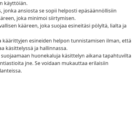
n käyttöiän.
, jonka ansiosta se sopii helposti epäsäännöllisiin
äreen, joka minimoi siirtymisen.
lisen kääreen, joka suojaa esineitäsi pölyltä, lialta ja
 käärittyjen esineiden helpon tunnistamisen ilman, että
a käsittelyssä ja hallinnassa.
 suojaamaan huonekaluja käsittelyn aikana tapahtuvilta
tiastioita jne. Se voidaan mukauttaa erilaisiin
lanteissa.