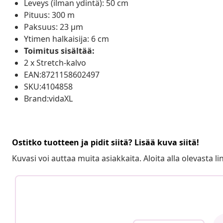
Leveys (ilman ydintä): 50 cm
Pituus: 300 m
Paksuus: 23 μm
Ytimen halkaisija: 6 cm
Toimitus sisältää:
2 x Stretch-kalvo
EAN:8721158602497
SKU:4104858
Brand:vidaXL
Ostitko tuotteen ja pidit siitä? Lisää kuva siitä!
Kuvasi voi auttaa muita asiakkaita. Aloita alla olevasta lin