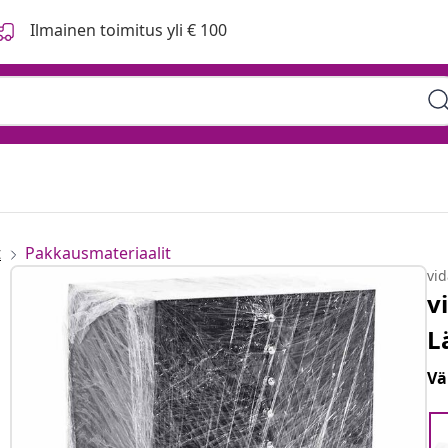
Ilmainen toimitus yli € 100
t
Pakkausmateriaalit
vi
v
L
Vä