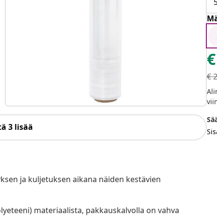
Mä
€
€
Ali
vii
Sää
ä 3 lisää
Sis
ytyksen ja kuljetuksen aikana näiden kestävien
lyeteeni) materiaalista, pakkauskalvolla on vahva