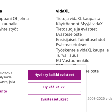
ta
vidaXL
mppani Ohjelma
Tietoja vidaXL kaupasta
L kaupalle
Käyttöehdot Myyjä vidaXL
yhteistyöt
Tietosuoja ja evästeet
Evästeseloste
Ensisijaiset Toimitusehdot
Evästeasetukset
Työskentele vidaXL kaupalle
Turvallisuus
EU Vastuuhenkilö
EPR-politiikan
Saavutettavuusseloste
rsonoida
Hyväksy kaikki evästeet
alysoida
asta, jolla
Hylkää kaikki
täntö
© 2008-2026 vida
Evästeasetukset