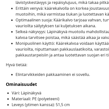
lävistyskestävyys ja repäisylujuus, mikä takaa pitkä
Erittäin venyvä: käärekalvolla on korkea joustavuus
muotoihin, mikä varmistaa tiukan ja luotettavan kä
Optimaalinen suoja: Käärikalvo tarjoaa vahvan, turval
vaurioilta säilytyksen tai kuljetuksen aikana.
Selkeä näkyvyys: Läpinäkyvä muotoilu mahdollistaa
kalvoa tarvitsee poistaa, mikä säästää aikaa ja vaiva
Monipuolinen käyttö: Käärekalvoa voidaan käyttää
vaurioilta, niputtamaan pakkauslaatikoita, varastoin
pakkaustarpeisiin ja antaa luotettavan suojan eri ti
Hyvä tietää:
Elintarvikkeiden pakkaaminen ei sovellu.
Ominaisuudet
Väri: Läpinäkyvä
Materiaali: PE (polyeteeni)
Leveys (ytimen kanssa): 51,5 cm