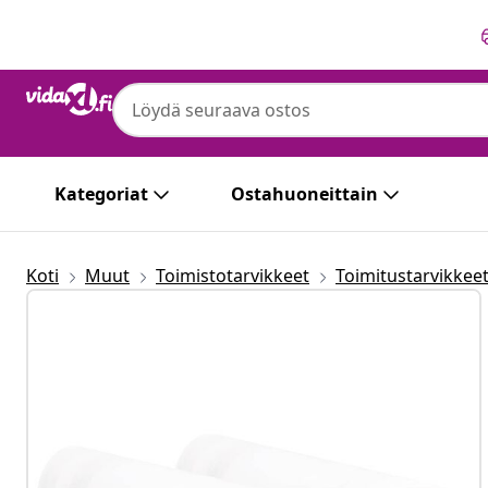
Edellinen
Seuraava
Kategoriat
Ostahuoneittain
Koti
Muut
Toimistotarvikkeet
Toimitustarvikkee