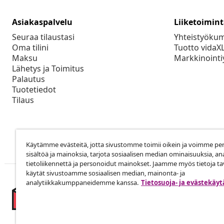
Asiakaspalvelu
Liiketoimin
Seuraa tilaustasi
Yhteistyöku
Oma tilini
Tuotto vidaX
Maksu
Markkinointi
Lähetys ja Toimitus
Palautus
Tuotetiedot
Tilaus
Käytämme evästeitä, jotta sivustomme toimii oikein ja voimme pe
sisältöä ja mainoksia, tarjota sosiaalisen median ominaisuuksia, an
tietoliikennettä ja personoidut mainokset. Jaamme myös tietoja tav
käytät sivustoamme sosiaalisen median, mainonta- ja
analytiikkakumppaneidemme kanssa.
Tietosuoja- ja evästekäy