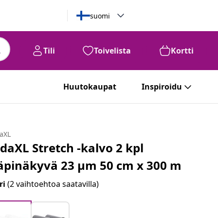
suomi
Tili
Toivelista
Kortti
Huutokaupat
Inspiroidu
daXL
idaXL Stretch -kalvo 2 kpl
äpinäkyvä 23 μm 50 cm x 300 m
ri
(2 vaihtoehtoa saatavilla)