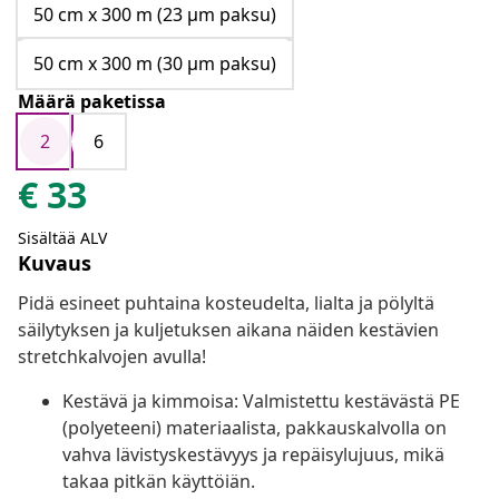
50 cm x 300 m (23 μm paksu)
50 cm x 300 m (30 μm paksu)
Määrä paketissa
2
6
€
33
Sisältää ALV
Kuvaus
Pidä esineet puhtaina kosteudelta, lialta ja pölyltä
säilytyksen ja kuljetuksen aikana näiden kestävien
stretchkalvojen avulla!
Kestävä ja kimmoisa: Valmistettu kestävästä PE
(polyeteeni) materiaalista, pakkauskalvolla on
vahva lävistyskestävyys ja repäisylujuus, mikä
takaa pitkän käyttöiän.