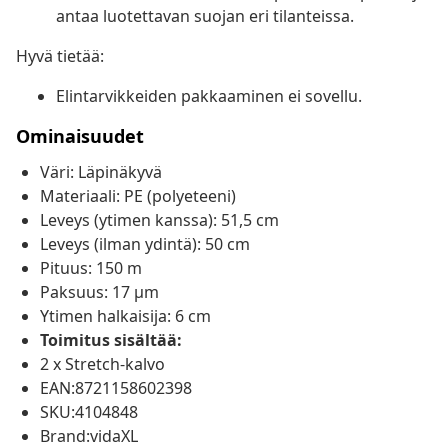
antaa luotettavan suojan eri tilanteissa.
Hyvä tietää:
Elintarvikkeiden pakkaaminen ei sovellu.
Ominaisuudet
Väri: Läpinäkyvä
Materiaali: PE (polyeteeni)
Leveys (ytimen kanssa): 51,5 cm
Leveys (ilman ydintä): 50 cm
Pituus: 150 m
Paksuus: 17 μm
Ytimen halkaisija: 6 cm
Toimitus sisältää:
2 x Stretch-kalvo
EAN:8721158602398
SKU:4104848
Brand:vidaXL