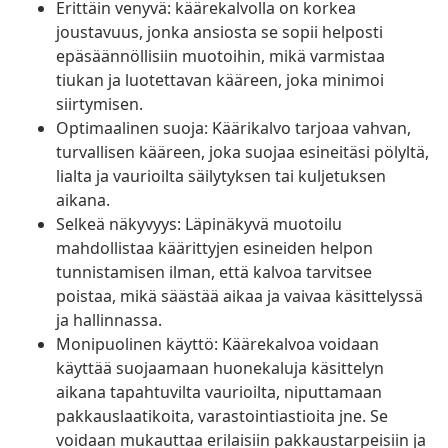
Erittäin venyvä: käärekalvolla on korkea
joustavuus, jonka ansiosta se sopii helposti
epäsäännöllisiin muotoihin, mikä varmistaa
tiukan ja luotettavan kääreen, joka minimoi
siirtymisen.
Optimaalinen suoja: Käärikalvo tarjoaa vahvan,
turvallisen kääreen, joka suojaa esineitäsi pölyltä,
lialta ja vaurioilta säilytyksen tai kuljetuksen
aikana.
Selkeä näkyvyys: Läpinäkyvä muotoilu
mahdollistaa käärittyjen esineiden helpon
tunnistamisen ilman, että kalvoa tarvitsee
poistaa, mikä säästää aikaa ja vaivaa käsittelyssä
ja hallinnassa.
Monipuolinen käyttö: Käärekalvoa voidaan
käyttää suojaamaan huonekaluja käsittelyn
aikana tapahtuvilta vaurioilta, niputtamaan
pakkauslaatikoita, varastointiastioita jne. Se
voidaan mukauttaa erilaisiin pakkaustarpeisiin ja