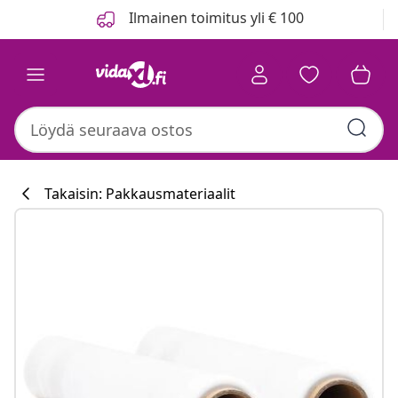
Edellinen
Seuraava
Ilmainen toimitus yli € 100
Takaisin: Pakkausmateriaalit
Keittiökokoelm
#sharemevidaxl