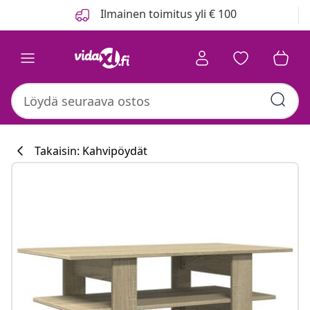
Edellinen
Seuraava
Ilmainen toimitus yli € 100
Takaisin: Kahvipöydät
Keittiökokoelm
#sharemevidaxl