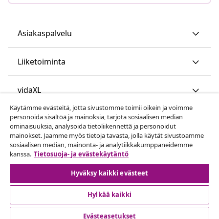
Asiakaspalvelu
Liiketoiminta
vidaXL
Käytämme evästeitä, jotta sivustomme toimii oikein ja voimme
personoida sisältöä ja mainoksia, tarjota sosiaalisen median
Löydä lisää
ominaisuuksia, analysoida tietoliikennettä ja personoidut
mainokset. Jaamme myös tietoja tavasta, jolla käytät sivustoamme
sosiaalisen median, mainonta- ja analytiikkakumppaneidemme
kanssa.
Tietosuoja- ja evästekäytäntö
Hyväksy kaikki evästeet
Hylkää kaikki
© 2008-2026 vidaXL www.vidaxl.fi on vidaXL Marketplace
Europe B.V. yrityksen verkkosivu
Evästeasetukset