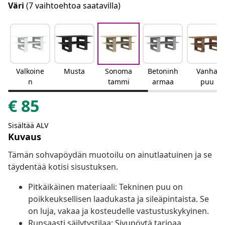
Väri
(7 vaihtoehtoa saatavilla)
Valkoine
Musta
Sonoma
Betoninh
Vanha
n
tammi
armaa
puu
€
85
Sisältää ALV
Kuvaus
Tämän sohvapöydän muotoilu on ainutlaatuinen ja se
täydentää kotisi sisustuksen.
Pitkäikäinen materiaali: Tekninen puu on
poikkeuksellisen laadukasta ja sileäpintaista. Se
on luja, vakaa ja kosteudelle vastustuskykyinen.
Runsaasti säilytystilaa: Sivupöytä tarjoaa