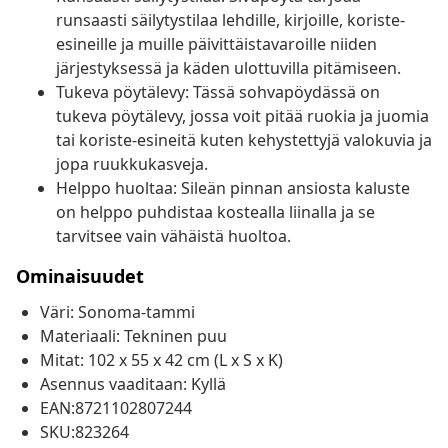
runsaasti säilytystilaa lehdille, kirjoille, koriste-
esineille ja muille päivittäistavaroille niiden
järjestyksessä ja käden ulottuvilla pitämiseen.
Tukeva pöytälevy: Tässä sohvapöydässä on
tukeva pöytälevy, jossa voit pitää ruokia ja juomia
tai koriste-esineitä kuten kehystettyjä valokuvia ja
jopa ruukkukasveja.
Helppo huoltaa: Sileän pinnan ansiosta kaluste
on helppo puhdistaa kostealla liinalla ja se
tarvitsee vain vähäistä huoltoa.
Ominaisuudet
Väri: Sonoma-tammi
Materiaali: Tekninen puu
Mitat: 102 x 55 x 42 cm (L x S x K)
Asennus vaaditaan: Kyllä
EAN:8721102807244
SKU:823264