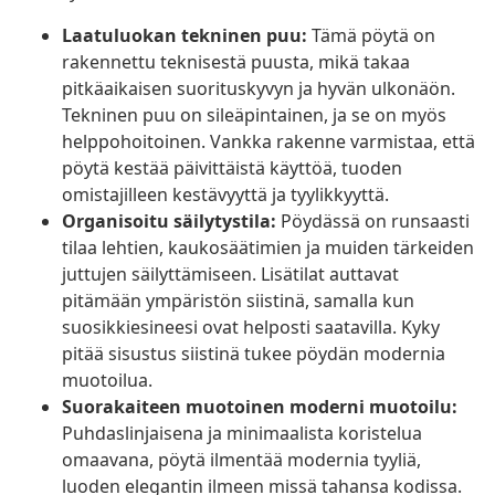
Laatuluokan tekninen puu:
Tämä pöytä on
rakennettu teknisestä puusta, mikä takaa
pitkäaikaisen suorituskyvyn ja hyvän ulkonäön.
Tekninen puu on sileäpintainen, ja se on myös
helppohoitoinen. Vankka rakenne varmistaa, että
pöytä kestää päivittäistä käyttöä, tuoden
omistajilleen kestävyyttä ja tyylikkyyttä.
Organisoitu säilytystila:
Pöydässä on runsaasti
tilaa lehtien, kaukosäätimien ja muiden tärkeiden
juttujen säilyttämiseen. Lisätilat auttavat
pitämään ympäristön siistinä, samalla kun
suosikkiesineesi ovat helposti saatavilla. Kyky
pitää sisustus siistinä tukee pöydän modernia
muotoilua.
Suorakaiteen muotoinen moderni muotoilu:
Puhdaslinjaisena ja minimaalista koristelua
omaavana, pöytä ilmentää modernia tyyliä,
luoden elegantin ilmeen missä tahansa kodissa.