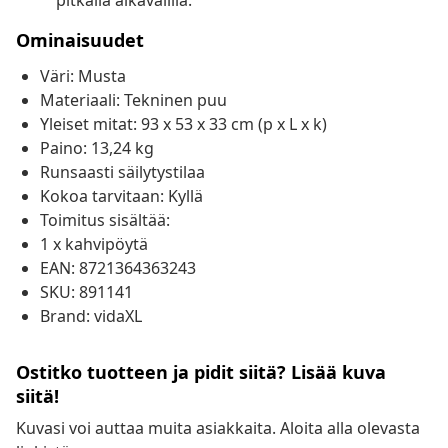
pitkällä aikavälillä.
Ominaisuudet
Väri: Musta
Materiaali: Tekninen puu
Yleiset mitat: 93 x 53 x 33 cm (p x L x k)
Paino: 13,24 kg
Runsaasti säilytystilaa
Kokoa tarvitaan: Kyllä
Toimitus sisältää:
1 x kahvipöytä
EAN: 8721364363243
SKU: 891141
Brand: vidaXL
Ostitko tuotteen ja pidit siitä? Lisää kuva
siitä!
Kuvasi voi auttaa muita asiakkaita. Aloita alla olevasta