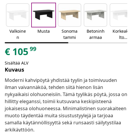
Valkoine
Musta
Sonoma
Betoninh
Korkeakii
n
tammi
armaa
lto
valkoinen
99
€
105
Sisältää ALV
Kuvaus
Moderni kahvipöytä yhdistää tyylin ja toimivuuden
ilman vaivannäköä, tehden siitä hienon lisän
nykyaikaisi olohuoneisiin. Tämä tyylikäs pöytä, jossa on
hillitty eleganssi, toimii kutsuvana keskipisteenä
jokaisessa olohuoneessa. Minimalistinen suorakaiteen
muoto täydentää muita sisustustyylejä ja tarjoaa
samalla käytännöllisyyttä sekä runsaasti säilytystilaa
arkikäyttöön.