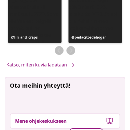
Julkaissut
lili_and_craps
Julkaissut
pedacitosdehogar
Katso, miten kuvia ladataan
Ota meihin yhteyttä!
Mene ohjekeskukseen