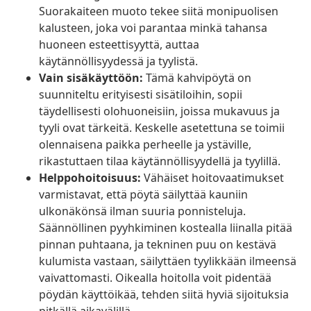
Suorakaiteen muoto tekee siitä monipuolisen
kalusteen, joka voi parantaa minkä tahansa
huoneen esteettisyyttä, auttaa
käytännöllisyydessä ja tyylistä.
Vain sisäkäyttöön:
Tämä kahvipöytä on
suunniteltu erityisesti sisätiloihin, sopii
täydellisesti olohuoneisiin, joissa mukavuus ja
tyyli ovat tärkeitä. Keskelle asetettuna se toimii
olennaisena paikka perheelle ja ystäville,
rikastuttaen tilaa käytännöllisyydellä ja tyylillä.
Helppohoitoisuus:
Vähäiset hoitovaatimukset
varmistavat, että pöytä säilyttää kauniin
ulkonäkönsä ilman suuria ponnisteluja.
Säännöllinen pyyhkiminen kostealla liinalla pitää
pinnan puhtaana, ja tekninen puu on kestävä
kulumista vastaan, säilyttäen tyylikkään ilmeensä
vaivattomasti. Oikealla hoitolla voit pidentää
pöydän käyttöikää, tehden siitä hyviä sijoituksia