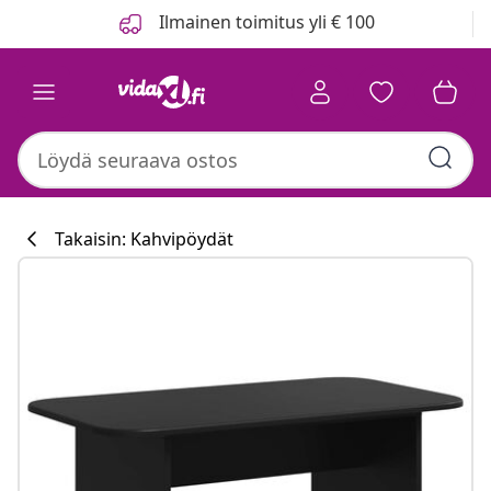
Edellinen
Seuraava
Ilmainen toimitus yli € 100
Takaisin: Kahvipöydät
Keittiökokoelm
#sharemevidaxl