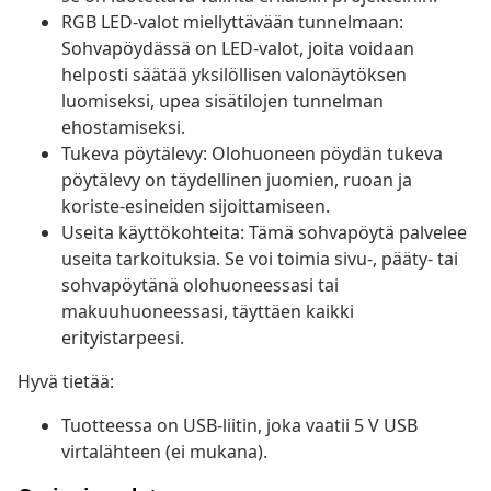
RGB LED-valot miellyttävään tunnelmaan:
Sohvapöydässä on LED-valot, joita voidaan
helposti säätää yksilöllisen valonäytöksen
luomiseksi, upea sisätilojen tunnelman
ehostamiseksi.
Tukeva pöytälevy: Olohuoneen pöydän tukeva
pöytälevy on täydellinen juomien, ruoan ja
koriste-esineiden sijoittamiseen.
Useita käyttökohteita: Tämä sohvapöytä palvelee
useita tarkoituksia. Se voi toimia sivu-, pääty- tai
sohvapöytänä olohuoneessasi tai
makuuhuoneessasi, täyttäen kaikki
erityistarpeesi.
Hyvä tietää:
Tuotteessa on USB-liitin, joka vaatii 5 V USB
virtalähteen (ei mukana).