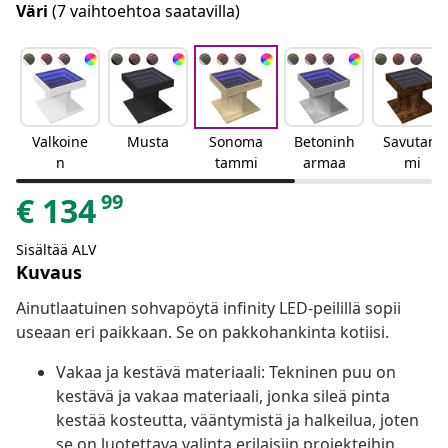
Väri
(7 vaihtoehtoa saatavilla)
Valkoine
Musta
Sonoma
Betoninh
Savutam
n
tammi
armaa
mi
99
€
134
Sisältää ALV
Kuvaus
Ainutlaatuinen sohvapöytä infinity LED-peilillä sopii
useaan eri paikkaan. Se on pakkohankinta kotiisi.
Vakaa ja kestävä materiaali: Tekninen puu on
kestävä ja vakaa materiaali, jonka sileä pinta
kestää kosteutta, vääntymistä ja halkeilua, joten
se on luotettava valinta erilaisiin projekteihin.