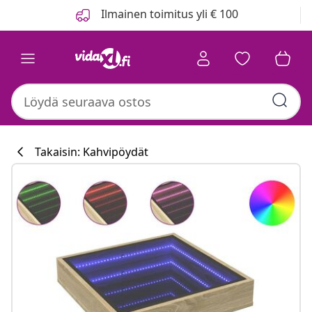
Edellinen
Seuraava
Ilmainen toimitus yli € 100
Takaisin: Kahvipöydät
Keittiökokoelm
#sharemevidaxl