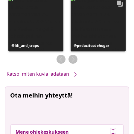
Julkaissut
lili_and_craps
Julkaissut
pedacitosdehogar
Katso, miten kuvia ladataan
Ota meihin yhteyttä!
Mene ohjekeskukseen