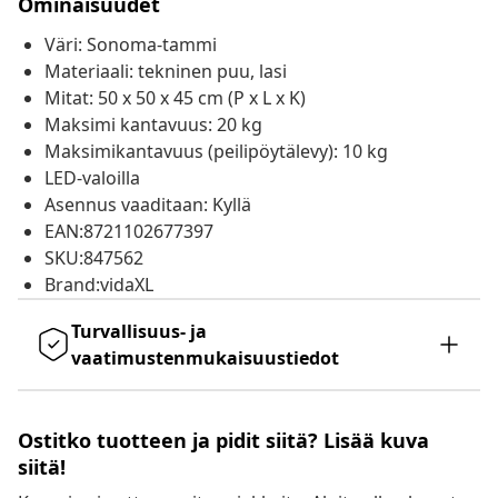
Ominaisuudet
Väri: Sonoma-tammi
Materiaali: tekninen puu, lasi
Mitat: 50 x 50 x 45 cm (P x L x K)
Maksimi kantavuus: 20 kg
Maksimikantavuus (peilipöytälevy): 10 kg
LED-valoilla
Asennus vaaditaan: Kyllä
EAN:8721102677397
SKU:847562
Brand:vidaXL
Turvallisuus- ja
vaatimustenmukaisuustiedot
Ostitko tuotteen ja pidit siitä? Lisää kuva
siitä!