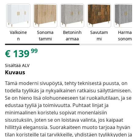
Valkoine
Sonoma
Betoninh
Savutam
Harmaa
n
tammi
armaa
mi
sonoma
99
€
139
Sisältää ALV
Kuvaus
Tämä moderni sivupöytä, tehty teknisestä puusta, on
todella tyylikäs ja nykyaikainen ratkaisu säilyttämiseen.
Se on hieno lisä olohuoneeseen tai ruokailutilaan, ja se
edustaa tyyliä ja toimivuutta. Puhtaat linjat ja
minimaalinen koristelu sopivat monenlaisiin
sisustuksiin, joten se on loistava valinta, jos kaipaat
hillittyä eleganssia. Suorakaiteen muoto tarjoaa hyvän
tilan koristeille tai tarvikkeille, yhdistäen tyylikkyyden ja