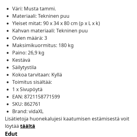
Väri: Musta tammi.
Materiaali: Tekninen puu
Yleiset mitat: 90 x 34 x 80 cm (p x L x k)
Kahvan materiaali: Tekninen puu
Ovien määrä: 3
Maksimikuormitus: 180 kg
Paino: 26,9 kg
Kestävä
Säilytystila
Kokoa tarvitaan: Kyllä
Toimitus sisältää:
1 x Sivupöytä
EAN: 8721158771599
SKU: 862761
Brand: vidaXL
Lisätietoja huonekalujesi kaatumisen estämisestä voit
löytää
täältä
Edut