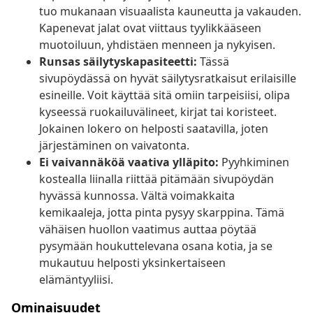
tuo mukanaan visuaalista kauneutta ja vakauden.
Kapenevat jalat ovat viittaus tyylikkääseen
muotoiluun, yhdistäen menneen ja nykyisen.
Runsas säilytyskapasiteetti:
Tässä
sivupöydässä on hyvät säilytysratkaisut erilaisille
esineille. Voit käyttää sitä omiin tarpeisiisi, olipa
kyseessä ruokailuvälineet, kirjat tai koristeet.
Jokainen lokero on helposti saatavilla, joten
järjestäminen on vaivatonta.
Ei vaivannäköä vaativa ylläpito:
Pyyhkiminen
kostealla liinalla riittää pitämään sivupöydän
hyvässä kunnossa. Vältä voimakkaita
kemikaaleja, jotta pinta pysyy skarppina. Tämä
vähäisen huollon vaatimus auttaa pöytää
pysymään houkuttelevana osana kotia, ja se
mukautuu helposti yksinkertaiseen
elämäntyyliisi.
Ominaisuudet