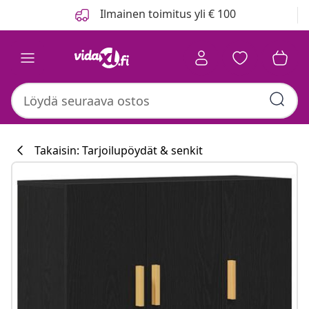
Edellinen
Seuraava
Ilmainen toimitus yli € 100
Takaisin: Tarjoilupöydät & senkit
Keittiökokoelm
#sharemevidaxl