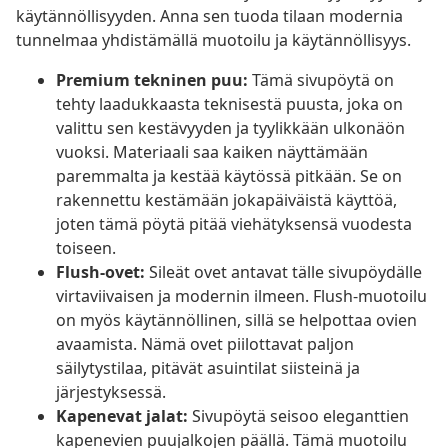
käytännöllisyyden. Anna sen tuoda tilaan modernia
tunnelmaa yhdistämällä muotoilu ja käytännöllisyys.
Premium tekninen puu:
Tämä sivupöytä on
tehty laadukkaasta teknisestä puusta, joka on
valittu sen kestävyyden ja tyylikkään ulkonäön
vuoksi. Materiaali saa kaiken näyttämään
paremmalta ja kestää käytössä pitkään. Se on
rakennettu kestämään jokapäiväistä käyttöä,
joten tämä pöytä pitää viehätyksensä vuodesta
toiseen.
Flush-ovet:
Sileät ovet antavat tälle sivupöydälle
virtaviivaisen ja modernin ilmeen. Flush-muotoilu
on myös käytännöllinen, sillä se helpottaa ovien
avaamista. Nämä ovet piilottavat paljon
säilytystilaa, pitävät asuintilat siisteinä ja
järjestyksessä.
Kapenevat jalat:
Sivupöytä seisoo eleganttien
kapenevien puujalkojen päällä. Tämä muotoilu