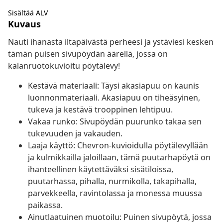
Sisältää ALV
Kuvaus
Nauti ihanasta iltapäivästä perheesi ja ystäviesi kesken
tämän puisen sivupöydän äärellä, jossa on
kalanruotokuvioitu pöytälevy!
Kestävä materiaali: Täysi akasiapuu on kaunis
luonnonmateriaali. Akasiapuu on tiheäsyinen,
tukeva ja kestävä trooppinen lehtipuu.
Vakaa runko: Sivupöydän puurunko takaa sen
tukevuuden ja vakauden.
Laaja käyttö: Chevron-kuvioidulla pöytälevyllään
ja kulmikkailla jaloillaan, tämä puutarhapöytä on
ihanteellinen käytettäväksi sisätiloissa,
puutarhassa, pihalla, nurmikolla, takapihalla,
parvekkeella, ravintolassa ja monessa muussa
paikassa.
Ainutlaatuinen muotoilu: Puinen sivupöytä, jossa