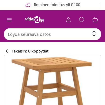
Edellinen
Seuraava
Ilmainen toimitus yli € 100
Takaisin: Ulkopöydät
Keittiökokoelm
#sharemevidaxl