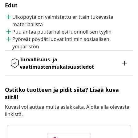
Edut
Ulkopöytä on valmistettu erittäin tukevasta
materiaalista
Puu antaa puutarhallesi luonnollisen tyylin
Pyöreät pöydät luovat intiimin sosiaalisen
ympäristön
Turvallisuus- ja
vaatimustenmukaisuustiedot
Ostitko tuotteen ja pidit siitä? Lisää kuva
siitä!
Kuvasi voi auttaa muita asiakkaita. Aloita alla olevasta
linkistä.