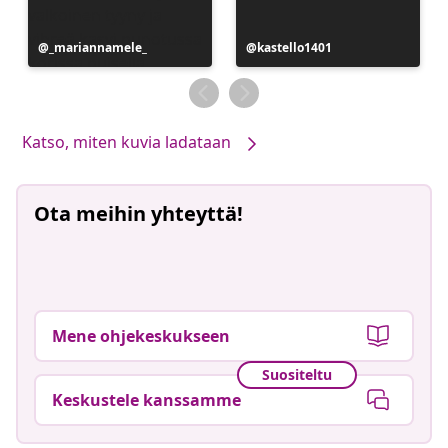
Julkaissut
_mariannamele_
Julkaissut
kastello1401
Katso, miten kuvia ladataan
Ota meihin yhteyttä!
Mene ohjekeskukseen
Suositeltu
Keskustele kanssamme