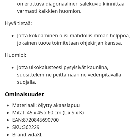
on erottuva diagonaalinen sälekuvio kiinnittää
varmasti kaikkien huomion.
Hyvä tietää:
Jotta kokoaminen olisi mahdollisimman helppoa,
jokainen tuote toimitetaan ohjekirjan kanssa.
Huomioi:
Jotta ulkokalusteesi pysyisivät kauniina,
suosittelemme peittämään ne vedenpitävällä
suojalla.
Ominaisuudet
Materiaali: öljytty akaasiapuu
Mitat: 45 x 45 x 60 cm (L x S x K)
EAN:8720845690700
SKU:362229
Brand:vidaXL