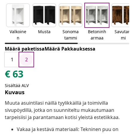
Valkoine
Musta
Sonoma
Betoninh
Savutam
n
tammi
armaa
mi
Määrä paketissaMäärä Pakkauksessa
1
2
€
63
Sisältää ALV
Kuvaus
Muuta asuintilasi näillä tyylikkäillä ja toimivilla
sivupöydillä, jotka on suunniteltu mukautumaan
tarpeisiisi ja parantamaan kotisi yleistä estetiikkaa.
Vakaa ja kestävä materiaali: Tekninen puu on