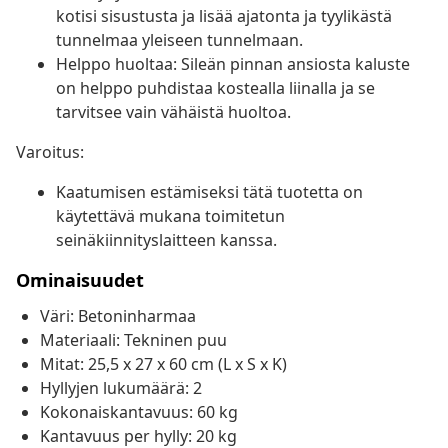
kotisi sisustusta ja lisää ajatonta ja tyylikästä
tunnelmaa yleiseen tunnelmaan.
Helppo huoltaa: Sileän pinnan ansiosta kaluste
on helppo puhdistaa kostealla liinalla ja se
tarvitsee vain vähäistä huoltoa.
Varoitus:
Kaatumisen estämiseksi tätä tuotetta on
käytettävä mukana toimitetun
seinäkiinnityslaitteen kanssa.
Ominaisuudet
Väri: Betoninharmaa
Materiaali: Tekninen puu
Mitat: 25,5 x 27 x 60 cm (L x S x K)
Hyllyjen lukumäärä: 2
Kokonaiskantavuus: 60 kg
Kantavuus per hylly: 20 kg