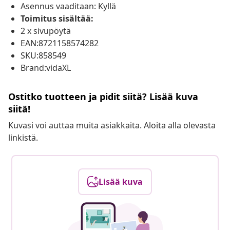
Asennus vaaditaan: Kyllä
Toimitus sisältää:
2 x sivupöytä
EAN:8721158574282
SKU:858549
Brand:vidaXL
Ostitko tuotteen ja pidit siitä? Lisää kuva
siitä!
Kuvasi voi auttaa muita asiakkaita. Aloita alla olevasta
linkistä.
Lisää kuva