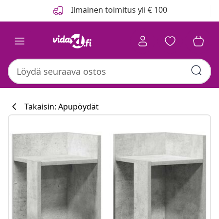
Edellinen
Seuraava
Ilmainen toimitus yli € 100
Takaisin: Apupöydät
Keittiökokoelm
#sharemevidaxl