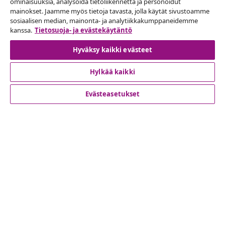
ominaisuuksia, analysoida tietoliikennettä ja personoidut
mainokset. Jaamme myös tietoja tavasta, jolla käytät sivustoamme
Peruuta tilaus
sosiaalisen median, mainonta- ja analytiikkakumppaneidemme
Lähetä tilauksen peruutuspyyntö.
kanssa.
Tietosuoja- ja evästekäytäntö
Hyväksy kaikki evästeet
Peruuta tilaus
Hylkää kaikki
Evästeasetukset
Asiakaspalvelu
Liiketoiminta
vidaXL
Löydä lisää