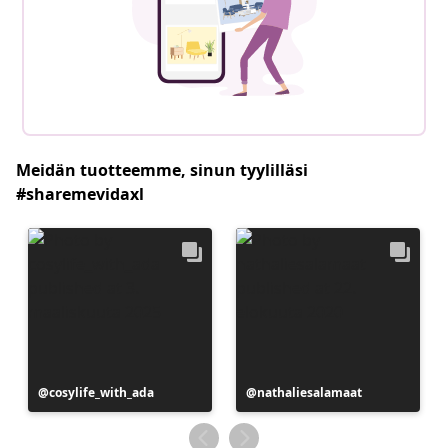
Meidän tuotteemme, sinun tyylilläsi
#sharemevidaxl
Julkaissut
cosylife_with_ada
Julkaissut
nathaliesalamaat