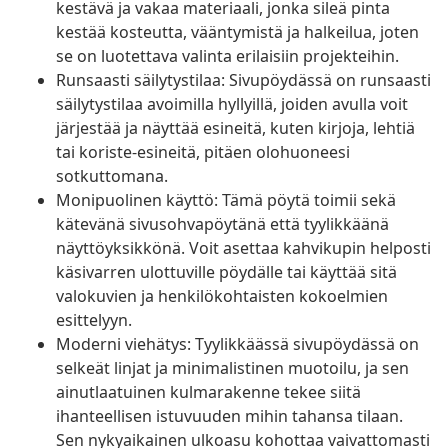
kestävä ja vakaa materiaali, jonka sileä pinta
kestää kosteutta, vääntymistä ja halkeilua, joten
se on luotettava valinta erilaisiin projekteihin.
Runsaasti säilytystilaa: Sivupöydässä on runsaasti
säilytystilaa avoimilla hyllyillä, joiden avulla voit
järjestää ja näyttää esineitä, kuten kirjoja, lehtiä
tai koriste-esineitä, pitäen olohuoneesi
sotkuttomana.
Monipuolinen käyttö: Tämä pöytä toimii sekä
kätevänä sivusohvapöytänä että tyylikkäänä
näyttöyksikkönä. Voit asettaa kahvikupin helposti
käsivarren ulottuville pöydälle tai käyttää sitä
valokuvien ja henkilökohtaisten kokoelmien
esittelyyn.
Moderni viehätys: Tyylikkäässä sivupöydässä on
selkeät linjat ja minimalistinen muotoilu, ja sen
ainutlaatuinen kulmarakenne tekee siitä
ihanteellisen istuvuuden mihin tahansa tilaan.
Sen nykyaikainen ulkoasu kohottaa vaivattomasti