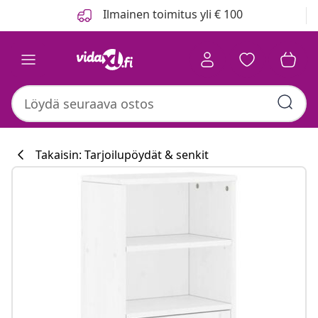
Edellinen
Seuraava
Ilmainen toimitus yli € 100
Takaisin: Tarjoilupöydät & senkit
Keittiökokoelm
#sharemevidaxl