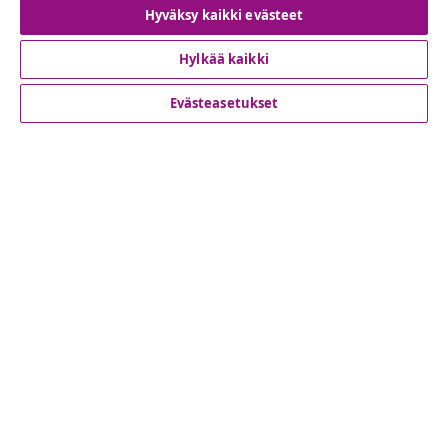
Hyväksy kaikki evästeet
Peruuta tilaus
Hylkää kaikki
Evästeasetukset
Asiakaspalvelu
Liiketoiminta
vidaXL
Löydä lisää
© 2008-2026 vidaXL www.vidaxl.fi on vidaXL Marketplace