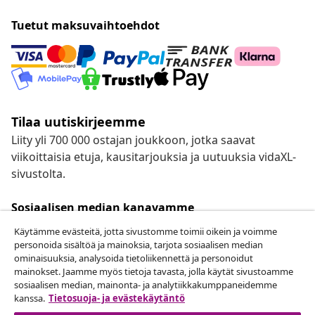
Tuetut maksuvaihtoehdot
Tilaa uutiskirjeemme
Liity yli 700 000 ostajan joukkoon, jotka saavat
viikoittaisia etuja, kausitarjouksia ja uutuuksia vidaXL-
sivustolta.
Sosiaalisen median kanavamme
Käytämme evästeitä, jotta sivustomme toimii oikein ja voimme
personoida sisältöä ja mainoksia, tarjota sosiaalisen median
ominaisuuksia, analysoida tietoliikennettä ja personoidut
mainokset. Jaamme myös tietoja tavasta, jolla käytät sivustoamme
Peruuta tilaus
sosiaalisen median, mainonta- ja analytiikkakumppaneidemme
Lähetä tilauksen peruutuspyyntö.
kanssa.
Tietosuoja- ja evästekäytäntö