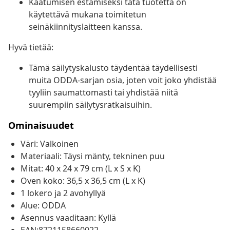
Kaatumisen estämiseksi tätä tuotetta on
käytettävä mukana toimitetun
seinäkiinnityslaitteen kanssa.
Hyvä tietää:
Tämä säilytyskalusto täydentää täydellisesti
muita ODDA-sarjan osia, joten voit joko yhdistää
tyyliin saumattomasti tai yhdistää niitä
suurempiin säilytysratkaisuihin.
Ominaisuudet
Väri: Valkoinen
Materiaali: Täysi mänty, tekninen puu
Mitat: 40 x 24 x 79 cm (L x S x K)
Oven koko: 36,5 x 36,5 cm (L x K)
1 lokero ja 2 avohyllyä
Alue: ODDA
Asennus vaaditaan: Kyllä