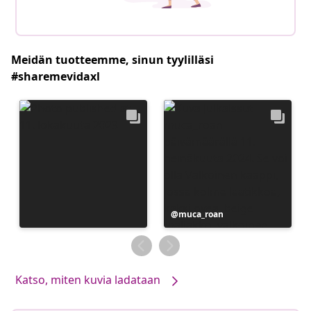
Meidän tuotteemme, sinun tyylilläsi
#sharemevidaxl
Julkaissut
muca_roan
Katso, miten kuvia ladataan