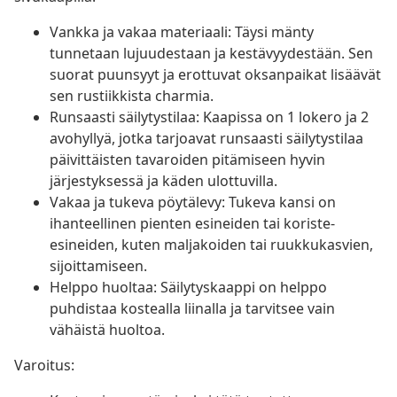
Vankka ja vakaa materiaali: Täysi mänty
tunnetaan lujuudestaan ja kestävyydestään. Sen
suorat puunsyyt ja erottuvat oksanpaikat lisäävät
sen rustiikkista charmia.
Runsaasti säilytystilaa: Kaapissa on 1 lokero ja 2
avohyllyä, jotka tarjoavat runsaasti säilytystilaa
päivittäisten tavaroiden pitämiseen hyvin
järjestyksessä ja käden ulottuvilla.
Vakaa ja tukeva pöytälevy: Tukeva kansi on
ihanteellinen pienten esineiden tai koriste-
esineiden, kuten maljakoiden tai ruukkukasvien,
sijoittamiseen.
Helppo huoltaa: Säilytyskaappi on helppo
puhdistaa kostealla liinalla ja tarvitsee vain
vähäistä huoltoa.
Varoitus: