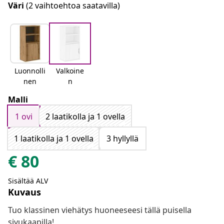
Väri
(2 vaihtoehtoa saatavilla)
Luonnolli
Valkoine
nen
n
Malli
1 ovi
2 laatikolla ja 1 ovella
1 laatikolla ja 1 ovella
3 hyllyllä
€
80
Sisältää ALV
Kuvaus
Tuo klassinen viehätys huoneeseesi tällä puisella
sivukaapilla!