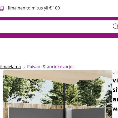
Ilmainen toimitus yli € 100
oilmaelämä
Päivän- & aurinkovarjot
vi
v
s
a
Vä