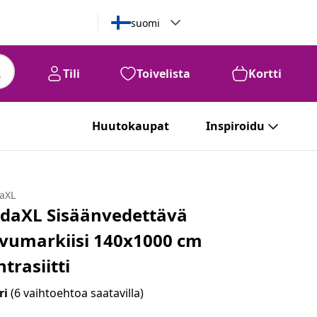
suomi
Tili
Toivelista
Kortti
Huutokaupat
Inspiroidu
daXL
idaXL Sisäänvedettävä
ivumarkiisi 140x1000 cm
ntrasiitti
ri
(6 vaihtoehtoa saatavilla)