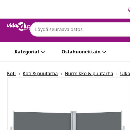
Edellinen
Seuraava
Kategoriat
Ostahuoneittain
Koti
Koti & puutarha
Nurmikko & puutarha
Ulk