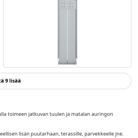
ä 9 lisää
ulla toimeen jatkuvan tuulen ja matalan auringon
ellisen lisän puutarhaan, terassille, parvekkeelle jne.