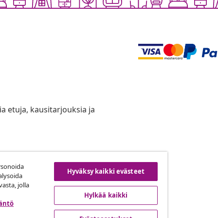
ia etuja, kausitarjouksia ja
rsonoida
uuta tilaus
Hyväksy kaikki evästeet
alysoida
asta, jolla
Hylkää kaikki
täntö
ta
vidaXL