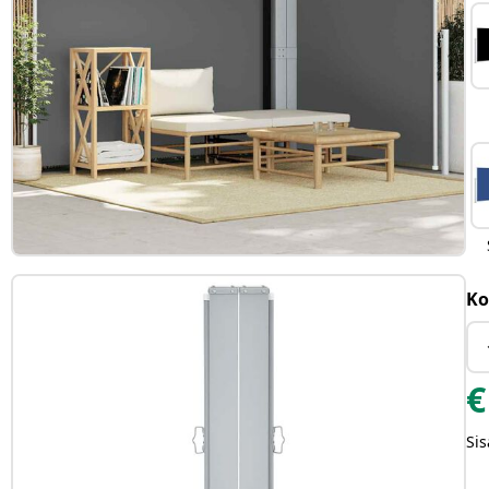
Ko
€
Sis