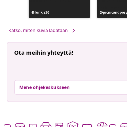
Julkaissut
funkis30
Julkaissut
picnicandpos
Katso, miten kuvia ladataan
Ota meihin yhteyttä!
Mene ohjekeskukseen