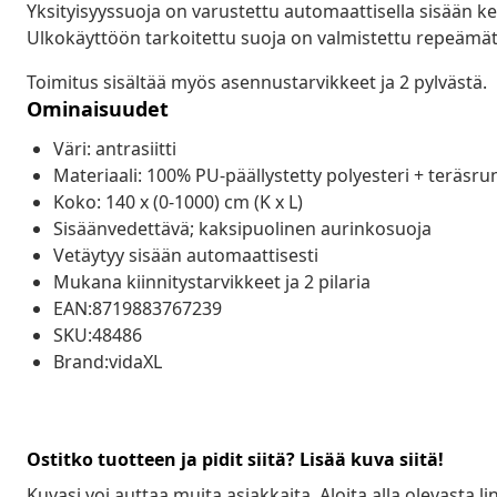
Yksityisyyssuoja on varustettu automaattisella sisään ke
Ulkokäyttöön tarkoitettu suoja on valmistettu repeämät
Toimitus sisältää myös asennustarvikkeet ja 2 pylvästä.
Ominaisuudet
Väri: antrasiitti
Materiaali: 100% PU-päällystetty polyesteri + teräsru
Koko: 140 x (0-1000) cm (K x L)
Sisäänvedettävä; kaksipuolinen aurinkosuoja
Vetäytyy sisään automaattisesti
Mukana kiinnitystarvikkeet ja 2 pilaria
EAN:8719883767239
SKU:48486
Brand:vidaXL
Ostitko tuotteen ja pidit siitä? Lisää kuva siitä!
Kuvasi voi auttaa muita asiakkaita. Aloita alla olevasta lin