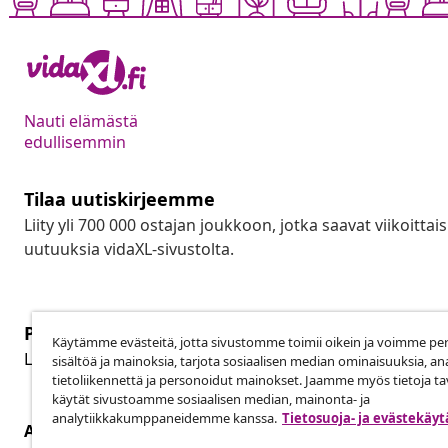
Nauti elämästä
edullisemmin
Tilaa uutiskirjeemme
Liity yli 700 000 ostajan joukkoon, jotka saavat viikoittais
uutuuksia vidaXL-sivustolta.
Peruuta tilaus
Käytämme evästeitä, jotta sivustomme toimii oikein ja voimme pe
Per
Lähetä tilauksen peruutuspyyntö.
sisältöä ja mainoksia, tarjota sosiaalisen median ominaisuuksia, an
tietoliikennettä ja personoidut mainokset. Jaamme myös tietoja tav
käytät sivustoamme sosiaalisen median, mainonta- ja
analytiikkakumppaneidemme kanssa.
Tietosuoja- ja evästekäy
Asiakaspalvelu
Liiketoimin