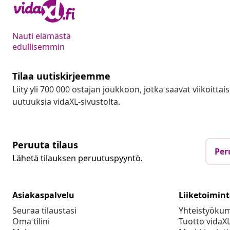
Nauti elämästä
edullisemmin
Tilaa uutiskirjeemme
Liity yli 700 000 ostajan joukkoon, jotka saavat viikoittais
uutuuksia vidaXL-sivustolta.
Peruuta tilaus
Per
Lähetä tilauksen peruutuspyyntö.
Asiakaspalvelu
Liiketoimin
Seuraa tilaustasi
Yhteistyöku
Oma tilini
Tuotto vidaX