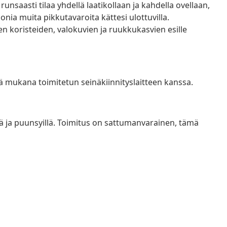
runsaasti tilaa yhdellä laatikollaan ja kahdella ovellaan,
 monia muita pikkutavaroita kättesi ulottuvilla.
en koristeiden, valokuvien ja ruukkukasvien esille
ä mukana toimitetun seinäkiinnityslaitteen kanssa.
llä ja puunsyillä. Toimitus on sattumanvarainen, tämä