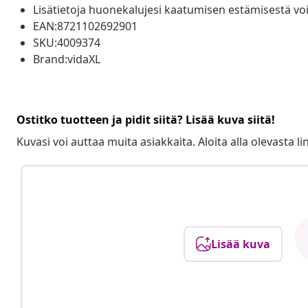
Lisätietoja huonekalujesi kaatumisen estämisestä voi
EAN:8721102692901
SKU:4009374
Brand:vidaXL
Ostitko tuotteen ja pidit siitä? Lisää kuva siitä!
Kuvasi voi auttaa muita asiakkaita. Aloita alla olevasta lin
Lisää kuva