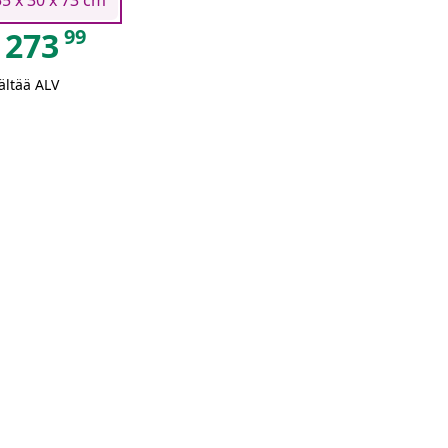
55 x 30 x 73 cm
99
273
ältää ALV