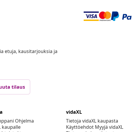
ia etuja, kausitarjouksia ja
uuta tilaus
ta
vidaXL
mppani Ohjelma
Tietoja vidaXL kaupasta
L kaupalle
Käyttöehdot Myyjä vidaXL