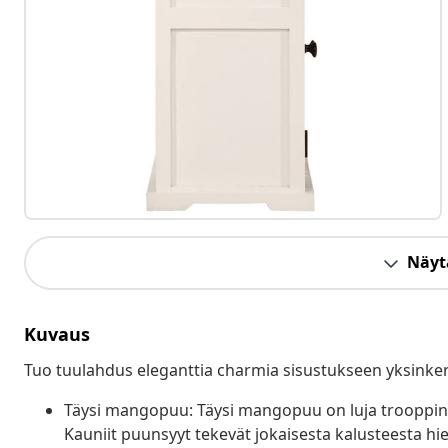
Näytä
Kuvaus
Tuo tuulahdus eleganttia charmia sisustukseen yksinkerta
Täysi mangopuu: Täysi mangopuu on luja trooppinen
Kauniit puunsyyt tekevät jokaisesta kalusteesta hi