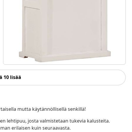
 10 lisää
isella mutta käytännöllisellä senkillä!
 lehtipuu, josta valmistetaan tukevia kalusteita.
eman erilaisen kuin seuraavasta.