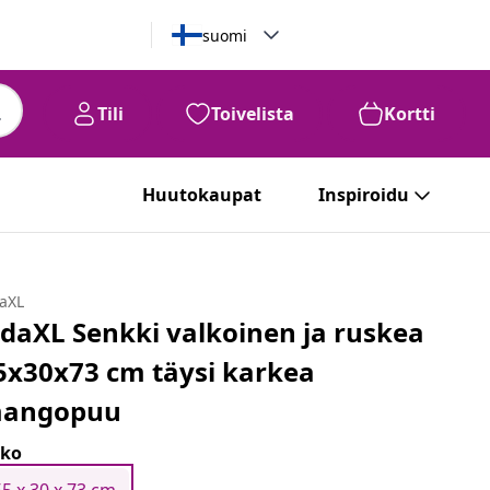
suomi
Tili
Toivelista
Kortti
Huutokaupat
Inspiroidu
daXL
idaXL Senkki valkoinen ja ruskea
5x30x73 cm täysi karkea
angopuu
ko