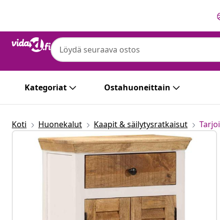
Edellinen
Seuraava
Kategoriat
Ostahuoneittain
Koti
Huonekalut
Kaapit & säilytysratkaisut
Tarjo