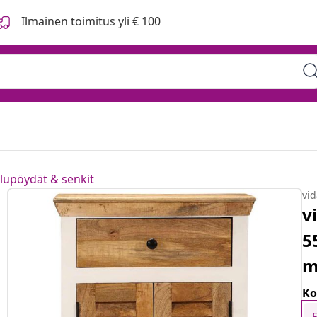
Ilmainen toimitus yli € 100
ilupöydät & senkit
vi
v
5
m
Ko