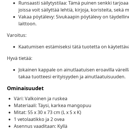
Runsaasti säilytystilaa: Tämä puinen senkki tarjoaa 
joissa voit säilyttää lehtiä, kirjoja, koristeita, sekä
Vakaa pöytälevy: Sivukaapin pöytälevy on täydellin
laittoon.
Varoitus:
Kaatumisen estämiseksi tätä tuotetta on käytettäv
Hyvä tietää:
Jokainen kappale on ainutlaatuisen eroavilla värei
takaa tuotteesi erityisyyden ja ainutlaatuisuuden.
Ominaisuudet
Väri: Valkoinen ja ruskea
Materiaali: Täysi, karkea mangopuu
Mitat: 55 x 30 x 73 cm (L x S x K)
1 vetolaatikko ja 2 ovea
Asennus vaaditaan: Kyllä