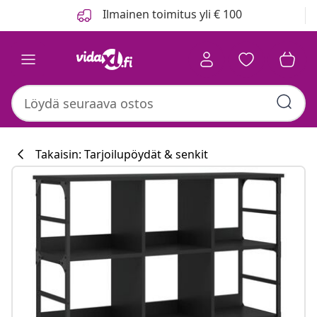
Edellinen
Seuraava
Ilmainen toimitus yli € 100
Takaisin: Tarjoilupöydät & senkit
Keittiökokoelm
#sharemevidaxl