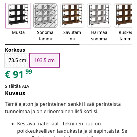
Musta
Sonoma
Savutam
Harmaa
Ruskea
tammi
mi
sonoma
tammi
Korkeus
73.5 cm
103.5 cm
99
€
91
Sisältää ALV
Kuvaus
Tämä ajaton ja perinteinen senkki lisää perinteistä
tunnelmaa ja on erinomainen lisä kotiisi.
Kestävä materiaali: Tekninen puu on
poikkeuksellisen laadukasta ja sileäpintaista. Se