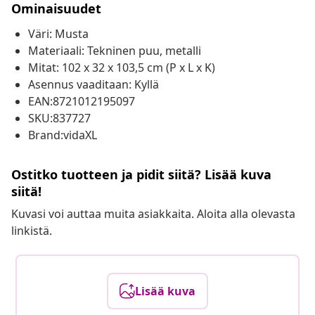
Ominaisuudet
Väri: Musta
Materiaali: Tekninen puu, metalli
Mitat: 102 x 32 x 103,5 cm (P x L x K)
Asennus vaaditaan: Kyllä
EAN:8721012195097
SKU:837727
Brand:vidaXL
Ostitko tuotteen ja pidit siitä? Lisää kuva
siitä!
Kuvasi voi auttaa muita asiakkaita. Aloita alla olevasta
linkistä.
Lisää kuva