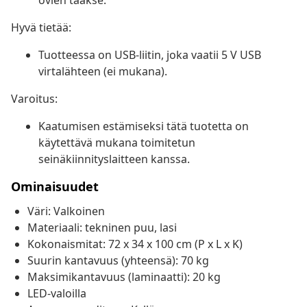
ovien taakse.
Hyvä tietää:
Tuotteessa on USB-liitin, joka vaatii 5 V USB
virtalähteen (ei mukana).
Varoitus:
Kaatumisen estämiseksi tätä tuotetta on
käytettävä mukana toimitetun
seinäkiinnityslaitteen kanssa.
Ominaisuudet
Väri: Valkoinen
Materiaali: tekninen puu, lasi
Kokonaismitat: 72 x 34 x 100 cm (P x L x K)
Suurin kantavuus (yhteensä): 70 kg
Maksimikantavuus (laminaatti): 20 kg
LED-valoilla