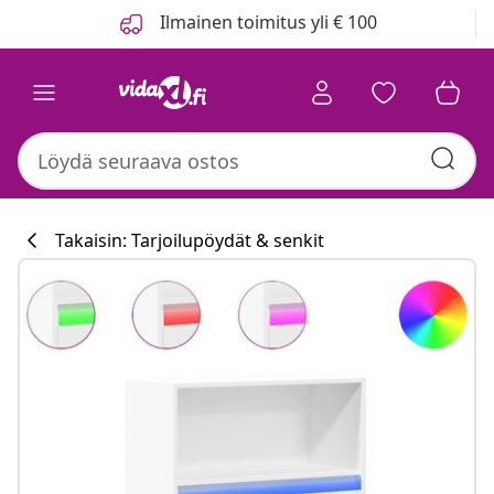
Edellinen
Seuraava
Ilmainen toimitus yli € 100
Takaisin: Tarjoilupöydät & senkit
Keittiökokoelm
#sharemevidaxl