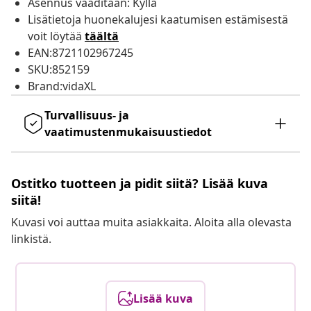
Asennus vaaditaan: Kyllä
Lisätietoja huonekalujesi kaatumisen estämisestä
voit löytää
täältä
EAN:8721102967245
SKU:852159
Brand:vidaXL
Turvallisuus- ja
vaatimustenmukaisuustiedot
Ostitko tuotteen ja pidit siitä? Lisää kuva
siitä!
Kuvasi voi auttaa muita asiakkaita. Aloita alla olevasta
linkistä.
Lisää kuva