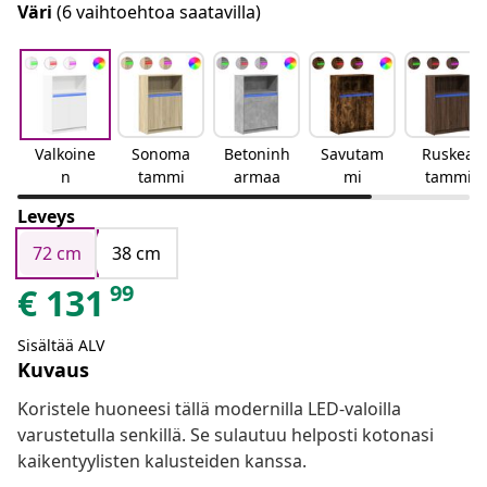
Väri
(6 vaihtoehtoa saatavilla)
Valkoine
Sonoma
Betoninh
Savutam
Ruskea
n
tammi
armaa
mi
tammi
Leveys
72 cm
38 cm
99
€
131
Sisältää ALV
Kuvaus
Koristele huoneesi tällä modernilla LED-valoilla
varustetulla senkillä. Se sulautuu helposti kotonasi
kaikentyylisten kalusteiden kanssa.