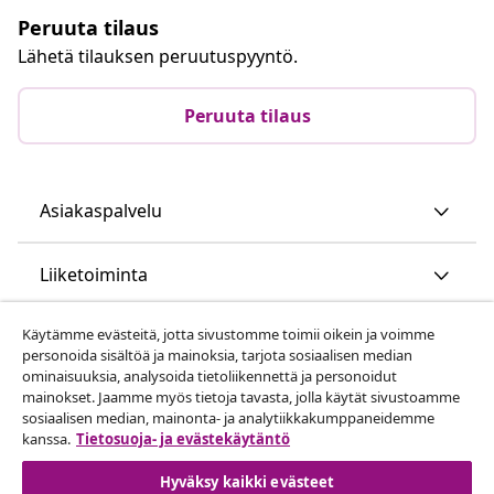
Peruuta tilaus
Lähetä tilauksen peruutuspyyntö.
Peruuta tilaus
Asiakaspalvelu
Liiketoiminta
Käytämme evästeitä, jotta sivustomme toimii oikein ja voimme
vidaXL
personoida sisältöä ja mainoksia, tarjota sosiaalisen median
ominaisuuksia, analysoida tietoliikennettä ja personoidut
mainokset. Jaamme myös tietoja tavasta, jolla käytät sivustoamme
Löydä lisää
sosiaalisen median, mainonta- ja analytiikkakumppaneidemme
kanssa.
Tietosuoja- ja evästekäytäntö
Hyväksy kaikki evästeet