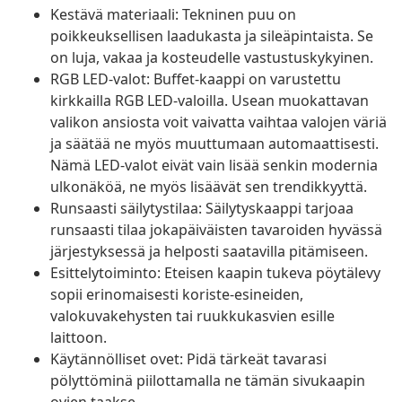
Kestävä materiaali: Tekninen puu on
poikkeuksellisen laadukasta ja sileäpintaista. Se
on luja, vakaa ja kosteudelle vastustuskykyinen.
RGB LED-valot: Buffet-kaappi on varustettu
kirkkailla RGB LED-valoilla. Usean muokattavan
valikon ansiosta voit vaivatta vaihtaa valojen väriä
ja säätää ne myös muuttumaan automaattisesti.
Nämä LED-valot eivät vain lisää senkin modernia
ulkonäköä, ne myös lisäävät sen trendikkyyttä.
Runsaasti säilytystilaa: Säilytyskaappi tarjoaa
runsaasti tilaa jokapäiväisten tavaroiden hyvässä
järjestyksessä ja helposti saatavilla pitämiseen.
Esittelytoiminto: Eteisen kaapin tukeva pöytälevy
sopii erinomaisesti koriste-esineiden,
valokuvakehysten tai ruukkukasvien esille
laittoon.
Käytännölliset ovet: Pidä tärkeät tavarasi
pölyttöminä piilottamalla ne tämän sivukaapin