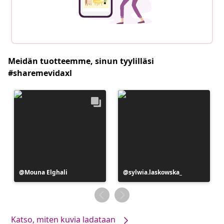
Meidän tuotteemme, sinun tyylilläsi
#sharemevidaxl
Julkaissut
Mouna Elghali
Julkaissut
sylwia.laskowska_
Katso, miten kuvia ladataan