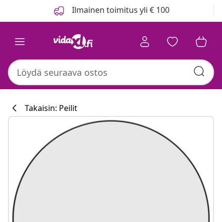
Edellinen
Seuraava
Ilmainen toimitus yli € 100
Takaisin: Peilit
Keittiökokoelm
#sharemevidaxl