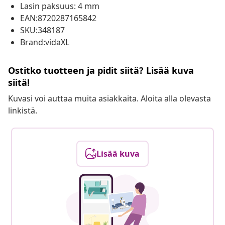
Lasin paksuus: 4 mm
EAN:8720287165842
SKU:348187
Brand:vidaXL
Ostitko tuotteen ja pidit siitä? Lisää kuva
siitä!
Kuvasi voi auttaa muita asiakkaita. Aloita alla olevasta
linkistä.
Lisää kuva