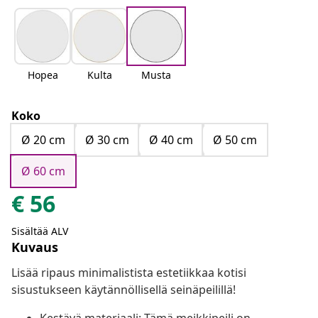
Hopea
Kulta
Musta
Koko
Ø 20 cm
Ø 30 cm
Ø 40 cm
Ø 50 cm
Ø 60 cm
€
56
Sisältää ALV
Kuvaus
Lisää ripaus minimalistista estetiikkaa kotisi
sisustukseen käytännöllisellä seinäpeilillä!