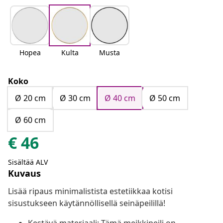
Hopea
Kulta
Musta
Koko
Ø 20 cm
Ø 30 cm
Ø 40 cm
Ø 50 cm
Ø 60 cm
€
46
Sisältää ALV
Kuvaus
Lisää ripaus minimalistista estetiikkaa kotisi
sisustukseen käytännöllisellä seinäpeilillä!