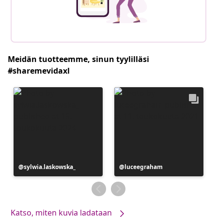
Meidän tuotteemme, sinun tyylilläsi
#sharemevidaxl
Julkaissut
sylwia.laskowska_
Julkaissut
luceegraham
Katso, miten kuvia ladataan