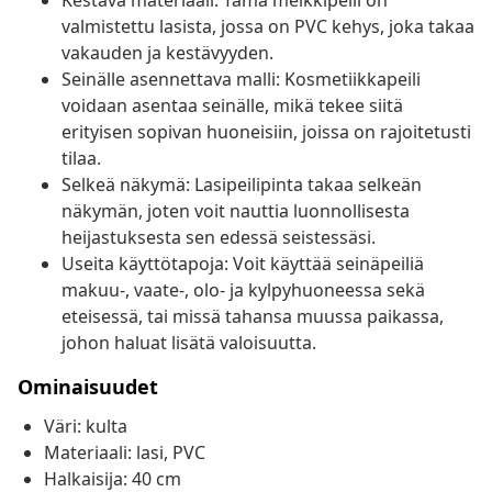
Kestävä materiaali: Tämä meikkipeili on
valmistettu lasista, jossa on PVC kehys, joka takaa
vakauden ja kestävyyden.
Seinälle asennettava malli: Kosmetiikkapeili
voidaan asentaa seinälle, mikä tekee siitä
erityisen sopivan huoneisiin, joissa on rajoitetusti
tilaa.
Selkeä näkymä: Lasipeilipinta takaa selkeän
näkymän, joten voit nauttia luonnollisesta
heijastuksesta sen edessä seistessäsi.
Useita käyttötapoja: Voit käyttää seinäpeiliä
makuu-, vaate-, olo- ja kylpyhuoneessa sekä
eteisessä, tai missä tahansa muussa paikassa,
johon haluat lisätä valoisuutta.
Ominaisuudet
Väri: kulta
Materiaali: lasi, PVC
Halkaisija: 40 cm