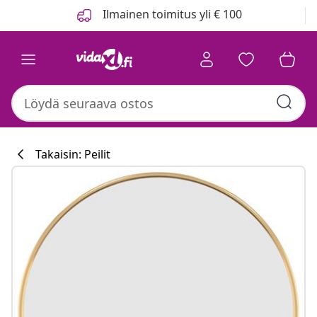
Edellinen
Seuraava
Ilmainen toimitus yli € 100
Takaisin: Peilit
Keittiökokoelm
#sharemevidaxl