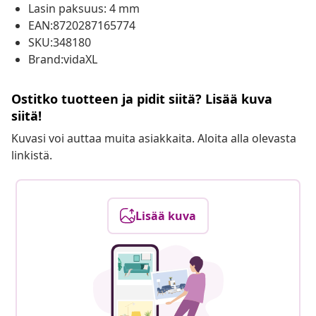
Lasin paksuus: 4 mm
EAN:8720287165774
SKU:348180
Brand:vidaXL
Ostitko tuotteen ja pidit siitä? Lisää kuva
siitä!
Kuvasi voi auttaa muita asiakkaita. Aloita alla olevasta
linkistä.
Lisää kuva