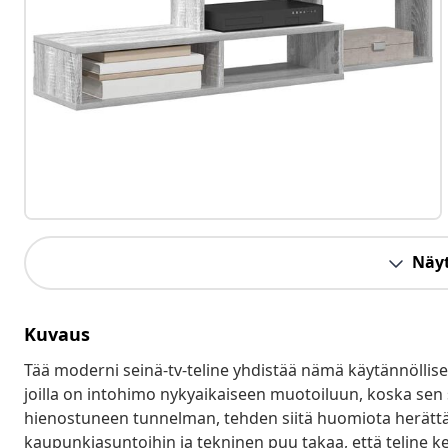
Näyt
Kuvaus
Tää moderni seinä-tv-teline yhdistää nämä käytännölliset j
joilla on intohimo nykyaikaiseen muotoiluun, koska sen se
hienostuneen tunnelman, tehden siitä huomiota herättä
kaupunkiasuntoihin ja tekninen puu takaa, että teline ke