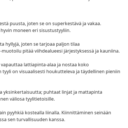
estä puusta, joten se on superkestävä ja vakaa.
hyvin moneen eri sisustustyyliin.
 hyllyjä, joten se tarjoaa paljon tilaa
r-muotoilu pitää viihdealueesi järjestyksessä ja kauniina.
e vapauttaa lattiapinta-alaa ja nostaa koko
yli on visuaalisesti houkutteleva ja täydellinen pieniin
 yksinkertaisuutta; puhtaat linjat ja mattapinta
en väliosa tyylitietoisille.
in pyyhkiä kostealla liinalla. Kiinnittäminen seinään
assa sen turvallisuuden kanssa.