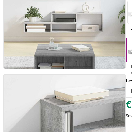
Le
€
Sis