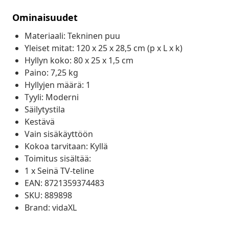
Ominaisuudet
Materiaali: Tekninen puu
Yleiset mitat: 120 x 25 x 28,5 cm (p x L x k)
Hyllyn koko: 80 x 25 x 1,5 cm
Paino: 7,25 kg
Hyllyjen määrä: 1
Tyyli: Moderni
Säilytystila
Kestävä
Vain sisäkäyttöön
Kokoa tarvitaan: Kyllä
Toimitus sisältää:
1 x Seinä TV-teline
EAN: 8721359374483
SKU: 889898
Brand: vidaXL