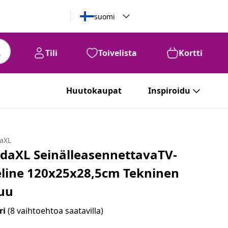
suomi
Tili
Toivelista
Kortti
Huutokaupat
Inspiroidu
daXL
idaXL SeinälleasennettavaTV-
eline 120x25x28,5cm Tekninen
uu
ri
(8 vaihtoehtoa saatavilla)