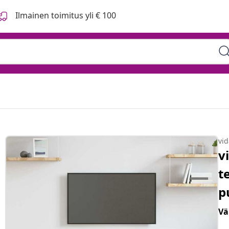
Ilmainen toimitus yli € 100
vi
v
t
p
Vä