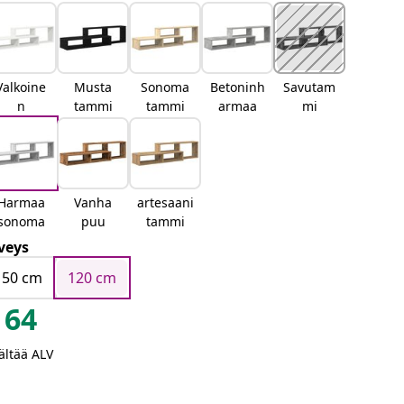
Valkoine
Musta
Sonoma
Betoninh
Savutam
n
tammi
tammi
armaa
mi
Harmaa
Vanha
artesaani
sonoma
puu
tammi
veys
150 cm
120 cm
64
ältää ALV