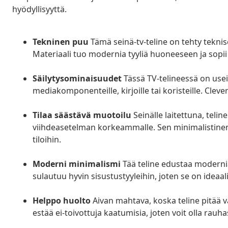
hyödyllisyyttä.
Tekninen puu
Tämä seinä-tv-teline on tehty teknis
Materiaali tuo modernia tyyliä huoneeseen ja sopii 
Säilytysominaisuudet
Tässä TV-telineessä on useita
mediakomponenteille, kirjoille tai koristeille. Cleve
Tilaa säästävä muotoilu
Seinälle laitettuna, telin
viihdeasetelman korkeammalle. Sen minimalistinen ty
tiloihin.
Moderni minimalismi
Tää teline edustaa modernia
sulautuu hyvin sisustustyyleihin, joten se on ideaalin
Helppo huolto
Aivan mahtava, koska teline pitää va
estää ei-toivottuja kaatumisia, joten voit olla rauh