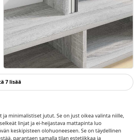
ä 7 lisää
a minimalistiset jutut. Se on just oikea valinta niille,
lkeät linjat ja ei-heijastava mattapinta luo
vän keskipisteen olohuoneeseen. Se on täydellinen
stää, parantaen samalla tilan estetiikkaa ja