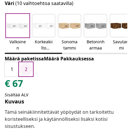
Väri
(10 vaihtoehtoa saatavilla)
Valkoine
Korkeakii
Sonoma
Betoninh
Savutam
n
lto
tammi
armaa
mi
valkoinen
Määrä paketissaMäärä Pakkauksessa
1
2
€
67
Sisältää ALV
Kuvaus
Tämä seinäkiinnitettävät yöpöydät on tarkoitettu
koristeelliseksi ja käytännölliseksi lisäksi kotisi
sisustukseen.