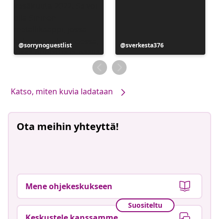
Julkaissut
sorrynoguestlist
Julkaissut
sverkesta376
Katso, miten kuvia ladataan
Ota meihin yhteyttä!
Mene ohjekeskukseen
Suositeltu
Keskustele kanssamme