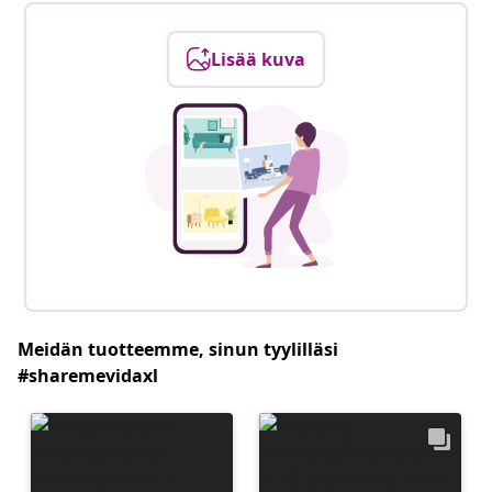
Lisää kuva
Meidän tuotteemme, sinun tyylilläsi
#sharemevidaxl