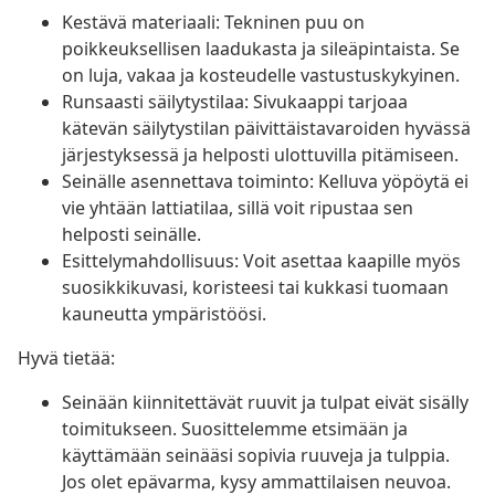
Kestävä materiaali: Tekninen puu on
poikkeuksellisen laadukasta ja sileäpintaista. Se
on luja, vakaa ja kosteudelle vastustuskykyinen.
Runsaasti säilytystilaa: Sivukaappi tarjoaa
kätevän säilytystilan päivittäistavaroiden hyvässä
järjestyksessä ja helposti ulottuvilla pitämiseen.
Seinälle asennettava toiminto: Kelluva yöpöytä ei
vie yhtään lattiatilaa, sillä voit ripustaa sen
helposti seinälle.
Esittelymahdollisuus: Voit asettaa kaapille myös
suosikkikuvasi, koristeesi tai kukkasi tuomaan
kauneutta ympäristöösi.
Hyvä tietää:
Seinään kiinnitettävät ruuvit ja tulpat eivät sisälly
toimitukseen. Suosittelemme etsimään ja
käyttämään seinääsi sopivia ruuveja ja tulppia.
Jos olet epävarma, kysy ammattilaisen neuvoa.