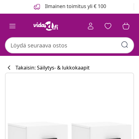
Edellinen
Seuraava
Ilmainen toimitus yli € 100
Takaisin: Säilytys- & lukkokaapit
Keittiökokoelma
#sharemevidaxl