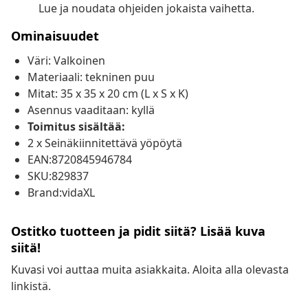
Lue ja noudata ohjeiden jokaista vaihetta.
Ominaisuudet
Väri: Valkoinen
Materiaali: tekninen puu
Mitat: 35 x 35 x 20 cm (L x S x K)
Asennus vaaditaan: kyllä
Toimitus sisältää:
2 x Seinäkiinnitettävä yöpöytä
EAN:8720845946784
SKU:829837
Brand:vidaXL
Ostitko tuotteen ja pidit siitä? Lisää kuva
siitä!
Kuvasi voi auttaa muita asiakkaita. Aloita alla olevasta
linkistä.