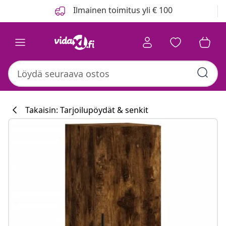
Edellinen
Seuraava
Ilmainen toimitus yli € 100
Takaisin: Tarjoilupöydät & senkit
Keittiökokoelm
#sharemevidaxl