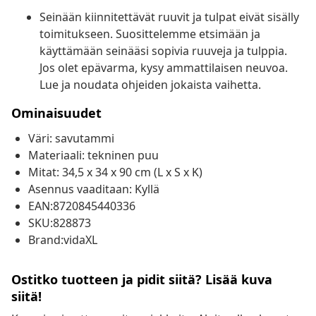
Seinään kiinnitettävät ruuvit ja tulpat eivät sisälly
toimitukseen. Suosittelemme etsimään ja
käyttämään seinääsi sopivia ruuveja ja tulppia.
Jos olet epävarma, kysy ammattilaisen neuvoa.
Lue ja noudata ohjeiden jokaista vaihetta.
Ominaisuudet
Väri: savutammi
Materiaali: tekninen puu
Mitat: 34,5 x 34 x 90 cm (L x S x K)
Asennus vaaditaan: Kyllä
EAN:8720845440336
SKU:828873
Brand:vidaXL
Ostitko tuotteen ja pidit siitä? Lisää kuva
siitä!