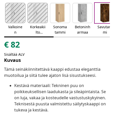
Valkoine
Korkeakii
Sonoma
Betoninh
Savutam
n
lto
tammi
armaa
mi
valkoinen
€
82
Sisältää ALV
Kuvaus
Tämä seinäkiinnitettävä kaappi edustaa eleganttia
muotoilua ja siitä tulee ajaton lisä sisustukseesi.
Kestävä materiaali: Tekninen puu on
poikkeuksellisen laadukasta ja sileäpintaista. Se
on luja, vakaa ja kosteudelle vastustuskykyinen.
Teknisestä puusta valmistettu säilytyskaappi on
tukeva ja kestävä.