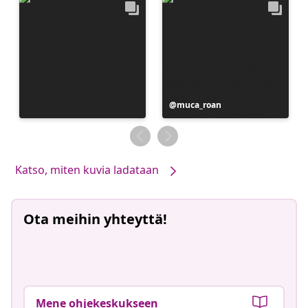
Julkaissut
muca_roan
Katso, miten kuvia ladataan
Ota meihin yhteyttä!
Mene ohjekeskukseen