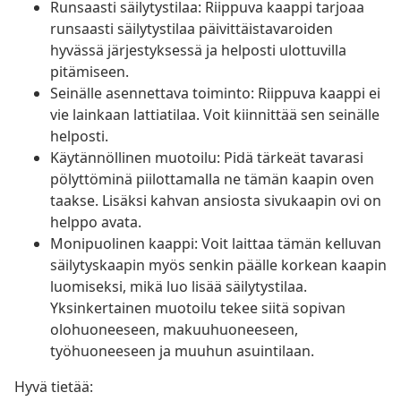
Runsaasti säilytystilaa: Riippuva kaappi tarjoaa
runsaasti säilytystilaa päivittäistavaroiden
hyvässä järjestyksessä ja helposti ulottuvilla
pitämiseen.
Seinälle asennettava toiminto: Riippuva kaappi ei
vie lainkaan lattiatilaa. Voit kiinnittää sen seinälle
helposti.
Käytännöllinen muotoilu: Pidä tärkeät tavarasi
pölyttöminä piilottamalla ne tämän kaapin oven
taakse. Lisäksi kahvan ansiosta sivukaapin ovi on
helppo avata.
Monipuolinen kaappi: Voit laittaa tämän kelluvan
säilytyskaapin myös senkin päälle korkean kaapin
luomiseksi, mikä luo lisää säilytystilaa.
Yksinkertainen muotoilu tekee siitä sopivan
olohuoneeseen, makuuhuoneeseen,
työhuoneeseen ja muuhun asuintilaan.
Hyvä tietää: