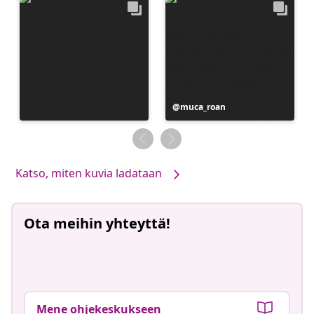
Julkaissut
muca_roan
Katso, miten kuvia ladataan
Ota meihin yhteyttä!
Mene ohjekeskukseen