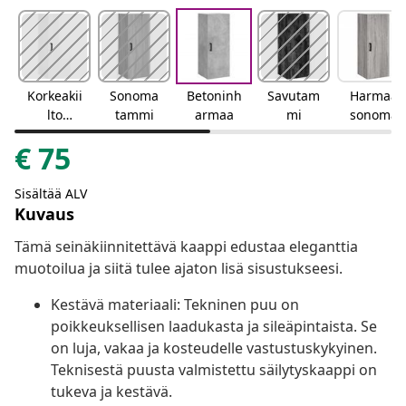
Korkeakii
Sonoma
Betoninh
Savutam
Harmaa
lto
tammi
armaa
mi
sonoma
valkoinen
€
75
Sisältää ALV
Kuvaus
Tämä seinäkiinnitettävä kaappi edustaa eleganttia
muotoilua ja siitä tulee ajaton lisä sisustukseesi.
Kestävä materiaali: Tekninen puu on
poikkeuksellisen laadukasta ja sileäpintaista. Se
on luja, vakaa ja kosteudelle vastustuskykyinen.
Teknisestä puusta valmistettu säilytyskaappi on
tukeva ja kestävä.