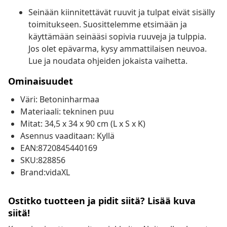
Seinään kiinnitettävät ruuvit ja tulpat eivät sisälly
toimitukseen. Suosittelemme etsimään ja
käyttämään seinääsi sopivia ruuveja ja tulppia.
Jos olet epävarma, kysy ammattilaisen neuvoa.
Lue ja noudata ohjeiden jokaista vaihetta.
Ominaisuudet
Väri: Betoninharmaa
Materiaali: tekninen puu
Mitat: 34,5 x 34 x 90 cm (L x S x K)
Asennus vaaditaan: Kyllä
EAN:8720845440169
SKU:828856
Brand:vidaXL
Ostitko tuotteen ja pidit siitä? Lisää kuva
siitä!