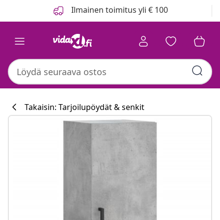
Edellinen
Seuraava
Ilmainen toimitus yli € 100
Takaisin: Tarjoilupöydät & senkit
Keittiökokoelm
#sharemevidaxl