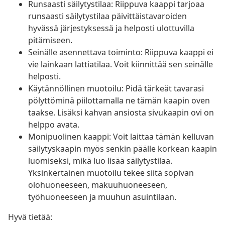
Runsaasti säilytystilaa: Riippuva kaappi tarjoaa
runsaasti säilytystilaa päivittäistavaroiden
hyvässä järjestyksessä ja helposti ulottuvilla
pitämiseen.
Seinälle asennettava toiminto: Riippuva kaappi ei
vie lainkaan lattiatilaa. Voit kiinnittää sen seinälle
helposti.
Käytännöllinen muotoilu: Pidä tärkeät tavarasi
pölyttöminä piilottamalla ne tämän kaapin oven
taakse. Lisäksi kahvan ansiosta sivukaapin ovi on
helppo avata.
Monipuolinen kaappi: Voit laittaa tämän kelluvan
säilytyskaapin myös senkin päälle korkean kaapin
luomiseksi, mikä luo lisää säilytystilaa.
Yksinkertainen muotoilu tekee siitä sopivan
olohuoneeseen, makuuhuoneeseen,
työhuoneeseen ja muuhun asuintilaan.
Hyvä tietää: