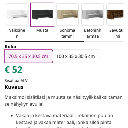
Valkoine
Musta
Sonoma
Betoninh
Savutam
n
tammi
armaa
mi
Koko
70.5 x 35 x 30.5 cm
100 x 35 x 30.5 cm
€
52
Sisältää ALV
Kuvaus
Maksimoi sisätilasi ja muuta seinäsi tyylikkääksi tämän
seinähyllyn avulla!
Vakaa ja kestävä materiaali: Tekninen puu on
kestävä ja vakaa materiaali, jonka sileä pinta