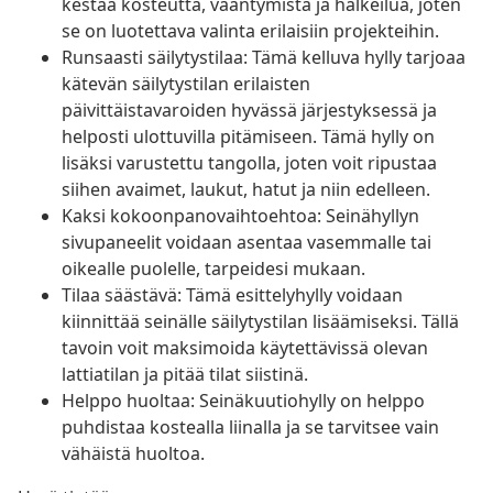
kestää kosteutta, vääntymistä ja halkeilua, joten
se on luotettava valinta erilaisiin projekteihin.
Runsaasti säilytystilaa: Tämä kelluva hylly tarjoaa
kätevän säilytystilan erilaisten
päivittäistavaroiden hyvässä järjestyksessä ja
helposti ulottuvilla pitämiseen. Tämä hylly on
lisäksi varustettu tangolla, joten voit ripustaa
siihen avaimet, laukut, hatut ja niin edelleen.
Kaksi kokoonpanovaihtoehtoa: Seinähyllyn
sivupaneelit voidaan asentaa vasemmalle tai
oikealle puolelle, tarpeidesi mukaan.
Tilaa säästävä: Tämä esittelyhylly voidaan
kiinnittää seinälle säilytystilan lisäämiseksi. Tällä
tavoin voit maksimoida käytettävissä olevan
lattiatilan ja pitää tilat siistinä.
Helppo huoltaa: Seinäkuutiohylly on helppo
puhdistaa kostealla liinalla ja se tarvitsee vain
vähäistä huoltoa.