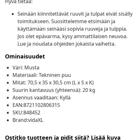
Hyvä tietää:
Seinään kiinnitettävät ruuvit ja tulpat eivät sisälly
toimitukseen. Suosittelemme etsimään ja
käyttämään seinääsi sopivia ruuveja ja tulppia.
Jos olet epävarma, kysy ammattilaisen neuvoa.
Lue ja noudata ohjeiden jokaista vaihetta.
Ominaisuudet
Väri: Musta
Materiaali: Tekninen puu
Mitat: 70,5 x 35 x 30,5 cm (L x S x K)
Suurin kantavuus (yhteensä): 20 kg
Asennus vaaditaan: Kyllä
EAN:8721102806315
SKU:848452
Brand:vidaXL
Ostitko tuotteen ja pidit siitä? Lisää kuva