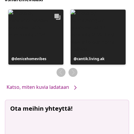
Julkaissut
denicehomevibes
Julkaissut
cantik.living.ak
Katso, miten kuvia ladataan
Ota meihin yhteyttä!