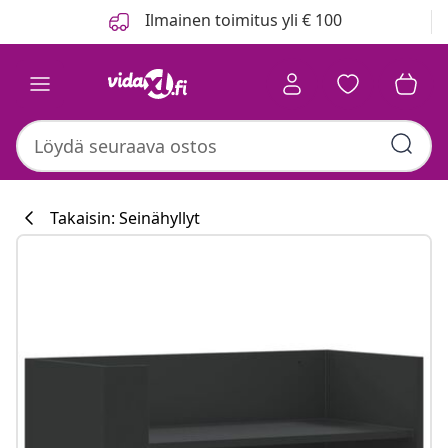
Edellinen
Seuraava
Ilmainen toimitus yli € 100
Takaisin: Seinähyllyt
Keittiökokoelm
#sharemevidaxl