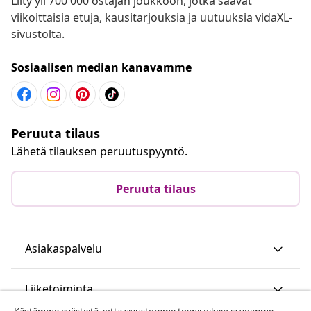
Liity yli 700 000 ostajan joukkoon, jotka saavat
viikoittaisia etuja, kausitarjouksia ja uutuuksia vidaXL-
sivustolta.
Sosiaalisen median kanavamme
Peruuta tilaus
Lähetä tilauksen peruutuspyyntö.
Peruuta tilaus
Asiakaspalvelu
Liiketoiminta