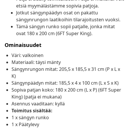
etsiä myymälästämme sopivia patjoja.
Jotkut sängynpäädyn osat on pakattu
sängynrungon laatikoihin tilarajoitusten vuoksi.
Tämä sängyn runko sopii patjalle, jonka mitat
ovat 180 x 200 cm (6FT Super King).
Ominaisuudet
Väri: valkoinen
Materiaali: täysi mänty
Sängynrungon mitat: 205,5 x 185,5 x 31 cm (P x L x
K)
Sängynpäädyn mitat: 185,5 x 4 x 100 cm (L x S x K)
Sopiva patjan koko: 180 x 200 cm (L x P) (6FT Super
King) (patja ei mukana)
Asennus vaaditaan: kyllä
Toimitus sisältää:
1 x sängyn runko
1 x Päätylevy