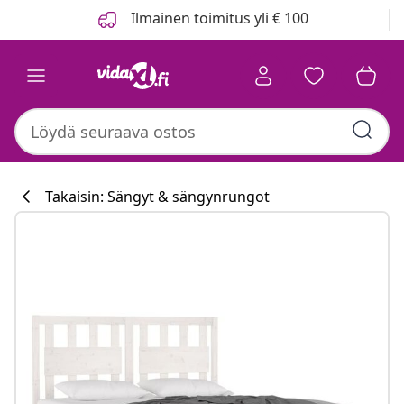
Edellinen
Seuraava
Ilmainen toimitus yli € 100
Takaisin: Sängyt & sängynrungot
Keittiökokoelm
#sharemevidaxl