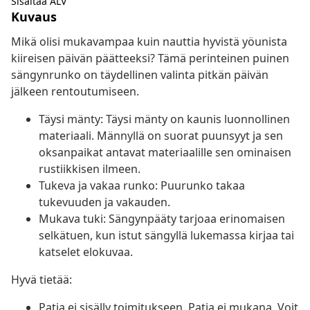
Sisältää ALV
Kuvaus
Mikä olisi mukavampaa kuin nauttia hyvistä yöunista
kiireisen päivän päätteeksi? Tämä perinteinen puinen
sängynrunko on täydellinen valinta pitkän päivän
jälkeen rentoutumiseen.
Täysi mänty: Täysi mänty on kaunis luonnollinen
materiaali. Männyllä on suorat puunsyyt ja sen
oksanpaikat antavat materiaalille sen ominaisen
rustiikkisen ilmeen.
Tukeva ja vakaa runko: Puurunko takaa
tukevuuden ja vakauden.
Mukava tuki: Sängynpääty tarjoaa erinomaisen
selkätuen, kun istut sängyllä lukemassa kirjaa tai
katselet elokuvaa.
Hyvä tietää:
Patja ei sisälly toimitukseen. Patja ei mukana. Voit