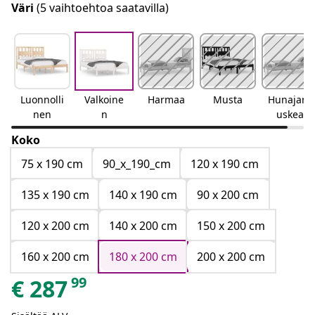
Väri
(5 vaihtoehtoa saatavilla)
Luonnolli
Valkoine
Harmaa
Musta
Hunajanr
nen
n
uskea
Koko
75 x 190 cm
90_x_190_cm
120 x 190 cm
135 x 190 cm
140 x 190 cm
90 x 200 cm
120 x 200 cm
140 x 200 cm
150 x 200 cm
160 x 200 cm
180 x 200 cm
200 x 200 cm
99
€
287