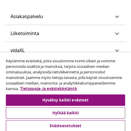
Asiakaspalvelu
Liiketoiminta
vidaXL
Käytämme evästeitä, jotta sivustomme toimii oikein ja voimme
personoida sisältöä ja mainoksia, tarjota sosiaalisen median
Löydä lisää
ominaisuuksia, analysoida tietoliikennettä ja personoidut
mainokset. Jaamme myös tietoja tavasta, jolla käytät sivustoamme
sosiaalisen median, mainonta- ja analytiikkakumppaneidemme
kanssa.
Tietosuoja- ja evästekäytäntö
Hyväksy kaikki evästeet
Hylkää kaikki
© 2008-2026 vidaXL www.vidaxl.fi on vidaXL Marketplace
Europe B.V. yrityksen verkkosivu
Evästeasetukset