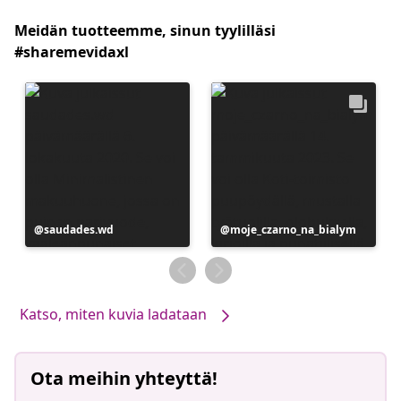
Meidän tuotteemme, sinun tyylilläsi
#sharemevidaxl
Julkaissut
saudades.wd
Julkaissut
moje_czarno_na_bialym
Katso, miten kuvia ladataan
Ota meihin yhteyttä!