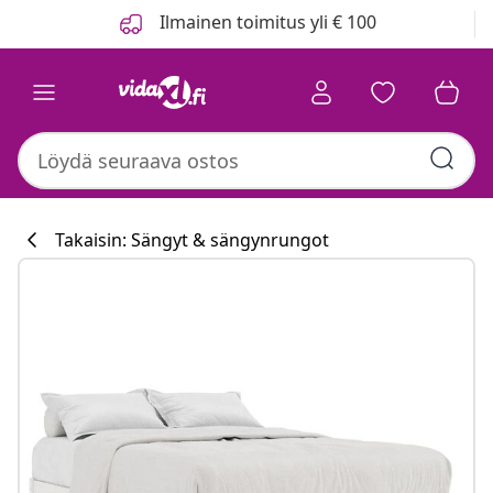
Edellinen
Seuraava
Ilmainen toimitus yli € 100
Takaisin: Sängyt & sängynrungot
Keittiökokoelm
#sharemevidaxl