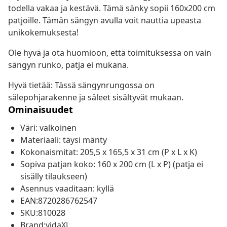
todella vakaa ja kestävä. Tämä sänky sopii 160x200 cm
patjoille. Tämän sängyn avulla voit nauttia upeasta
unikokemuksesta!
Ole hyvä ja ota huomioon, että toimituksessa on vain
sängyn runko, patja ei mukana.
Hyvä tietää: Tässä sängynrungossa on
sälepohjarakenne ja säleet sisältyvät mukaan.
Ominaisuudet
Väri: valkoinen
Materiaali: täysi mänty
Kokonaismitat: 205,5 x 165,5 x 31 cm (P x L x K)
Sopiva patjan koko: 160 x 200 cm (L x P) (patja ei
sisälly tilaukseen)
Asennus vaaditaan: kyllä
EAN:8720286762547
SKU:810028
Brand:vidaXL