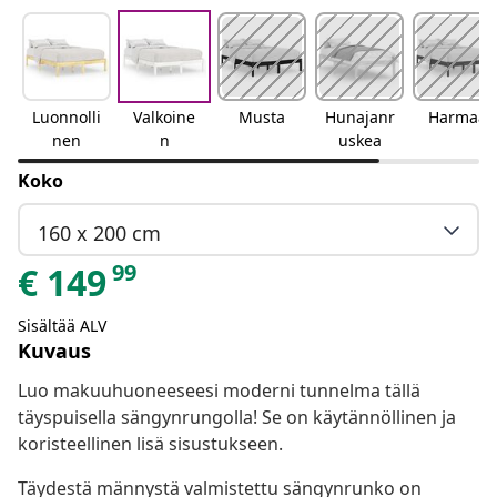
Luonnolli
Valkoine
Musta
Hunajanr
Harmaa
nen
n
uskea
Koko
160 x 200 cm
99
€
149
Sisältää ALV
Kuvaus
Luo makuuhuoneeseesi moderni tunnelma tällä
täyspuisella sängynrungolla! Se on käytännöllinen ja
koristeellinen lisä sisustukseen.
Täydestä männystä valmistettu sängynrunko on