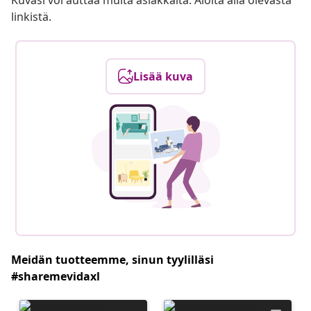
Kuvasi voi auttaa muita asiakkaita. Aloita alla olevasta
linkistä.
Lisää kuva
Meidän tuotteemme, sinun tyylilläsi
#sharemevidaxl