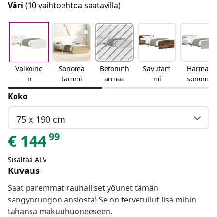
Väri
(10 vaihtoehtoa saatavilla)
Valkoine
Sonoma
Betoninh
Savutam
Harmaa
n
tammi
armaa
mi
sonoma
Koko
75 x 190 cm
99
€
144
Sisältää ALV
Kuvaus
Saat paremmat rauhalliset yöunet tämän
sängynrungon ansiosta! Se on tervetullut lisä mihin
tahansa makuuhuoneeseen.