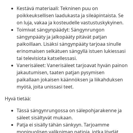
Kestävä materiaali: Tekninen puu on
poikkeuksellisen laadukasta ja sileäpintaista. Se
on luja, vakaa ja kosteudelle vastustuskykyinen.
Toimivat sängynpäädyt: Sängynrungon
sängynpääty ja jalkopääty pitävät patjan
paikoillaan. Lisäksi sängynpääty tarjoaa sinulle
erinomaisen selkätuen sängyllä istuen lukiessasi
tai televisiota katsellessasi.
Vanerisäleet: Vanerisäleet tarjoavat hyvän painon
jakautumisen, taaten patjan pysymisen
paikallaan jokaisen käännöksen ja liikahduksen
myötä, joita unissasi teet.
Hyvä tietää:
Tässä sängynrungossa on sälepohjarakenne ja
säleet sisältyvät mukaan.
Patja ei sisälly tähän sänkyyn. Tarjoamme
monipuolisen valikoiman patjoja, jotka löydät