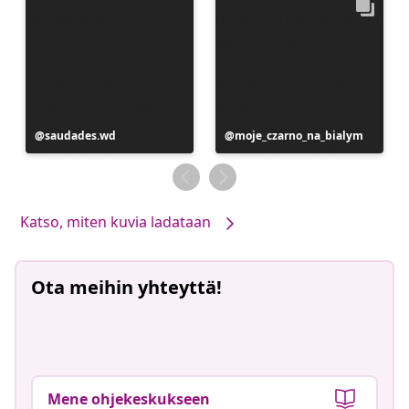
Julkaissut
saudades.wd
Julkaissut
moje_czarno_na_bialym
Katso, miten kuvia ladataan
Ota meihin yhteyttä!
Mene ohjekeskukseen