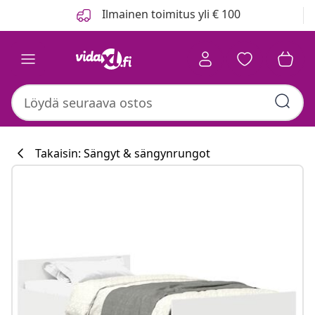
Edellinen
Seuraava
Ilmainen toimitus yli € 100
Takaisin: Sängyt & sängynrungot
Keittiökokoelm
#sharemevidaxl