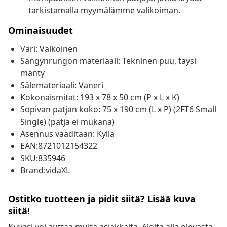
tarkistamalla myymälämme valikoiman.
Ominaisuudet
Väri: Valkoinen
Sängynrungon materiaali: Tekninen puu, täysi
mänty
Sälemateriaali: Vaneri
Kokonaismitat: 193 x 78 x 50 cm (P x L x K)
Sopivan patjan koko: 75 x 190 cm (L x P) (2FT6 Small
Single) (patja ei mukana)
Asennus vaaditaan: Kyllä
EAN:8721012154322
SKU:835946
Brand:vidaXL
Ostitko tuotteen ja pidit siitä? Lisää kuva
siitä!