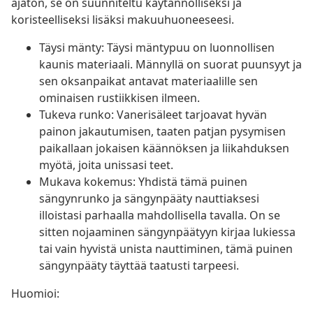
ajaton, se on suunniteltu käytännölliseksi ja
koristeelliseksi lisäksi makuuhuoneeseesi.
Täysi mänty: Täysi mäntypuu on luonnollisen
kaunis materiaali. Männyllä on suorat puunsyyt ja
sen oksanpaikat antavat materiaalille sen
ominaisen rustiikkisen ilmeen.
Tukeva runko: Vanerisäleet tarjoavat hyvän
painon jakautumisen, taaten patjan pysymisen
paikallaan jokaisen käännöksen ja liikahduksen
myötä, joita unissasi teet.
Mukava kokemus: Yhdistä tämä puinen
sängynrunko ja sängynpääty nauttiaksesi
illoistasi parhaalla mahdollisella tavalla. On se
sitten nojaaminen sängynpäätyyn kirjaa lukiessa
tai vain hyvistä unista nauttiminen, tämä puinen
sängynpääty täyttää taatusti tarpeesi.
Huomioi: