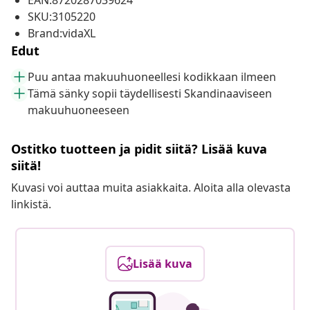
EAN:8720287039624
SKU:3105220
Brand:vidaXL
Edut
Puu antaa makuuhuoneellesi kodikkaan ilmeen
Tämä sänky sopii täydellisesti Skandinaaviseen
makuuhuoneeseen
Ostitko tuotteen ja pidit siitä? Lisää kuva
siitä!
Kuvasi voi auttaa muita asiakkaita. Aloita alla olevasta
linkistä.
Lisää kuva