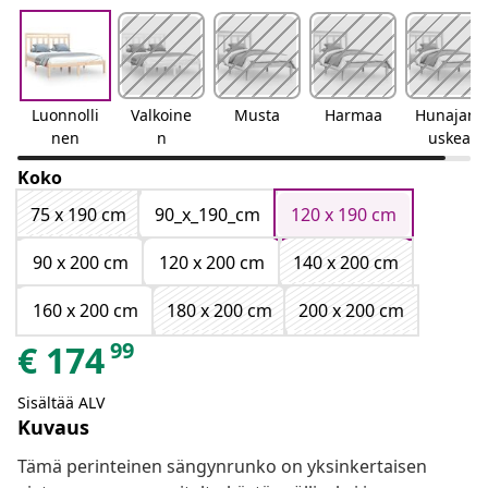
Luonnolli
Valkoine
Musta
Harmaa
Hunajanr
nen
n
uskea
Koko
75 x 190 cm
90_x_190_cm
120 x 190 cm
90 x 200 cm
120 x 200 cm
140 x 200 cm
160 x 200 cm
180 x 200 cm
200 x 200 cm
99
€
174
Sisältää ALV
Kuvaus
Tämä perinteinen sängynrunko on yksinkertaisen