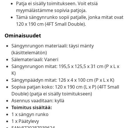
Patja ei sisälly toimitukseen. Voit etsiä
myymälästämme sopivia patjoja.
Tämä sängynrunko sopii patjalle, jonka mitat ovat
120 x 190 cm (4FT Small Double).
Ominaisuudet
Sängynrungon materiaali: täysi mänty
(käsittelemätön)
Sälemateriaali: Vaneri
Sängynrungon mitat: 195,5 x 125,5 x 31 cm (P x L x
K)
Sängynpäädyn mitat: 126 x 4 x 100 cm (P x L x K)
Sopiva patjan koko: 120 x 190 cm (L x P) (4FT Small
Double) (patja ei sisälly toimitukseen)
Asennus vaaditaan: kyllä
Toimitus sisältää:
1 x sängyn runko
1 x Päätylevy