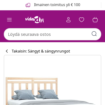
Edellinen
Seuraava
Ilmainen toimitus yli € 100
Takaisin: Sängyt & sängynrungot
Keittiökokoelm
#sharemevidaxl