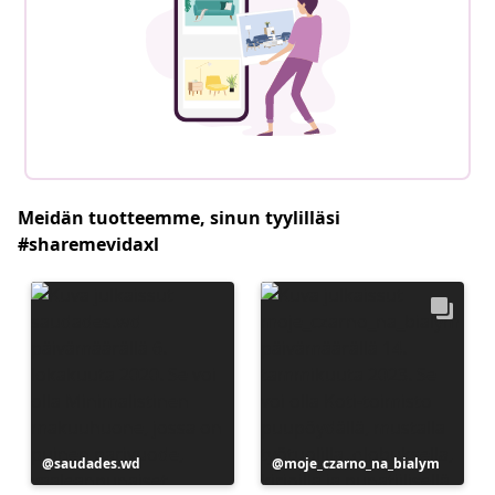
Meidän tuotteemme, sinun tyylilläsi
#sharemevidaxl
Julkaissut
saudades.wd
Julkaissut
moje_czarno_na_bialym