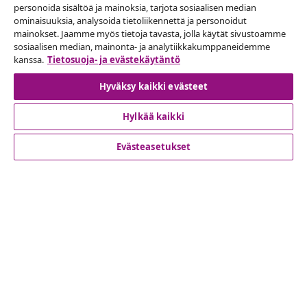
personoida sisältöä ja mainoksia, tarjota sosiaalisen median
ominaisuuksia, analysoida tietoliikennettä ja personoidut
mainokset. Jaamme myös tietoja tavasta, jolla käytät sivustoamme
Peruuta tilaus
sosiaalisen median, mainonta- ja analytiikkakumppaneidemme
Lähetä tilauksen peruutuspyyntö.
kanssa.
Tietosuoja- ja evästekäytäntö
Hyväksy kaikki evästeet
Peruuta tilaus
Hylkää kaikki
Evästeasetukset
Asiakaspalvelu
Liiketoiminta
vidaXL
Löydä lisää