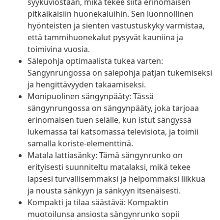
syykuviostaan, mikä tekee siitä erinomaisen
pitkäikäisiin huonekaluihin. Sen luonnollinen
hyönteisten ja sienten vastustuskyky varmistaa,
että tammihuonekalut pysyvät kauniina ja
toimivina vuosia.
Sälepohja optimaalista tukea varten:
Sängynrungossa on sälepohja patjan tukemiseksi
ja hengittävyyden takaamiseksi.
Monipuolinen sängynpääty: Tässä
sängynrungossa on sängynpääty, joka tarjoaa
erinomaisen tuen selälle, kun istut sängyssä
lukemassa tai katsomassa televisiota, ja toimii
samalla koriste-elementtinä.
Matala lattiasänky: Tämä sängynrunko on
erityisesti suunniteltu matalaksi, mikä tekee
lapsesi turvallisemmaksi ja helpommaksi liikkua
ja nousta sänkyyn ja sänkyyn itsenäisesti.
Kompakti ja tilaa säästävä: Kompaktin
muotoilunsa ansiosta sängynrunko sopii