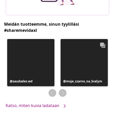
Meidän tuotteemme, sinun tyylilläsi
#sharemevidaxl
Julkaissut
saudades.wd
Julkaissut
moje_czarno_na_bialym
Katso, miten kuvia ladataan