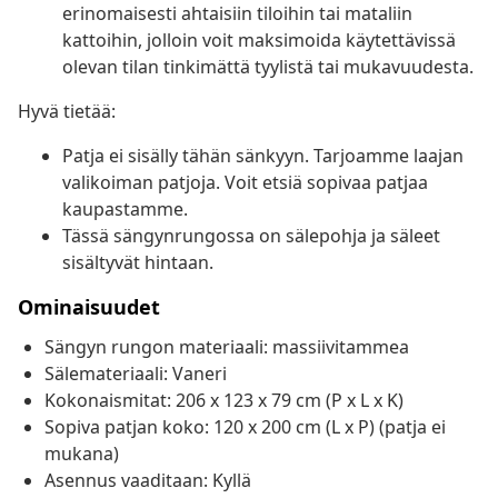
erinomaisesti ahtaisiin tiloihin tai mataliin
kattoihin, jolloin voit maksimoida käytettävissä
olevan tilan tinkimättä tyylistä tai mukavuudesta.
Hyvä tietää:
Patja ei sisälly tähän sänkyyn. Tarjoamme laajan
valikoiman patjoja. Voit etsiä sopivaa patjaa
kaupastamme.
Tässä sängynrungossa on sälepohja ja säleet
sisältyvät hintaan.
Ominaisuudet
Sängyn rungon materiaali: massiivitammea
Sälemateriaali: Vaneri
Kokonaismitat: 206 x 123 x 79 cm (P x L x K)
Sopiva patjan koko: 120 x 200 cm (L x P) (patja ei
mukana)
Asennus vaaditaan: Kyllä