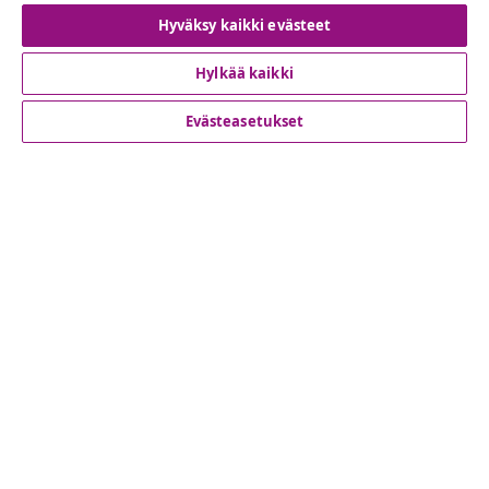
Hyväksy kaikki evästeet
Peruuta tilaus
Hylkää kaikki
Evästeasetukset
Asiakaspalvelu
Liiketoiminta
vidaXL
Löydä lisää