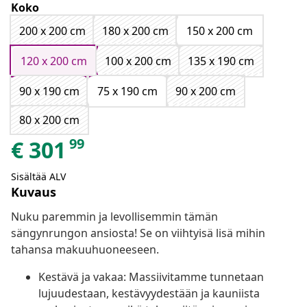
Koko
200 x 200 cm
180 x 200 cm
150 x 200 cm
120 x 200 cm
100 x 200 cm
135 x 190 cm
90 x 190 cm
75 x 190 cm
90 x 200 cm
80 x 200 cm
99
€
301
Sisältää ALV
Kuvaus
Nuku paremmin ja levollisemmin tämän
sängynrungon ansiosta! Se on viihtyisä lisä mihin
tahansa makuuhuoneeseen.
Kestävä ja vakaa: Massiivitamme tunnetaan
lujuudestaan, kestävyydestään ja kauniista