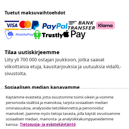
Tuetut maksuvaihtoehdot
Tilaa uutiskirjeemme
Liity yli 700 000 ostajan joukkoon, jotka saavat
viikoittaisia etuja, kausitarjouksia ja uutuuksia vidaXL-
sivustolta.
Sosiaalisen median kanavamme
Käytämme evästeitä, jotta sivustomme toimii oikein ja voimme
personoida sisältöä ja mainoksia, tarjota sosiaalisen median
ominaisuuksia, analysoida tietoliikennettä ja personoidut
mainokset. Jaamme myös tietoja tavasta, jolla käytät sivustoamme
Peruuta tilaus
sosiaalisen median, mainonta- ja analytiikkakumppaneidemme
Lähetä tilauksen peruutuspyyntö.
kanssa.
Tietosuoja- ja evästekäytäntö