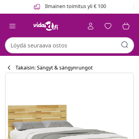
Edellinen
Seuraava
Ilmainen toimitus yli € 100
Takaisin: Sängyt & sängynrungot
Keittiökokoelm
#sharemevidaxl