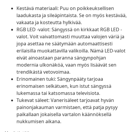
Kestävä materiaali: Puu on poikkeuksellisen
laadukasta ja sileäpintaista. Se on myös kestävää,
vakaata ja kosteutta hylkivää.
RGB LED -valot: Sängyssä on kirkkaat RGB LED -
valot. Voit vaivattomasti muuttaa valojen väriä ja
jopa asettaa ne säätymään automaattisesti
erilaisilla muokattavilla valikoilla. Nämä LED-valot
eivät ainoastaan paranna sängynpohjan
modernia ulkonäköä, vaan myös lisäävät sen
trendikästä vetovoimaa.
Erinomainen tuki: Sängynpääty tarjoaa
erinomaisen selkätuen, kun istut sängyssä
lukemassa tai katsomassa televisiota.
Tukevat säleet: Vanerisäleet tarjoavat hyvän
painonjakauman varmistaen, että patja pysyy
paikallaan jokaisella vartalon käännöksellä
nukkumisen aikana.