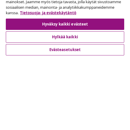
mainokset. Jaamme myös tietoja tavasta, jolla käytät sivustoamme
Peruuta tilaus
sosiaalisen median, mainonta- ja analytiikkakumppaneidemme
Lähetä tilauksen peruutuspyyntö.
kanssa.
Tietosuoja- ja evästekäytäntö
Hyväksy kaikki evästeet
Peruuta tilaus
Hylkää kaikki
Evästeasetukset
Asiakaspalvelu
Liiketoiminta
vidaXL
Löydä lisää