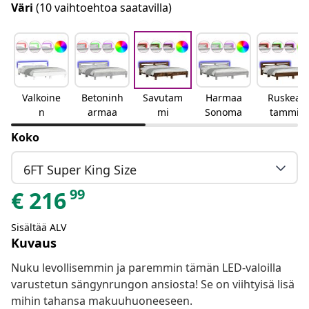
Väri
(10 vaihtoehtoa saatavilla)
Valkoine
Betoninh
Savutam
Harmaa
Ruskea
n
armaa
mi
Sonoma
tammi
Koko
6FT Super King Size
99
€
216
Sisältää ALV
Kuvaus
Nuku levollisemmin ja paremmin tämän LED-valoilla
varustetun sängynrungon ansiosta! Se on viihtyisä lisä
mihin tahansa makuuhuoneeseen.