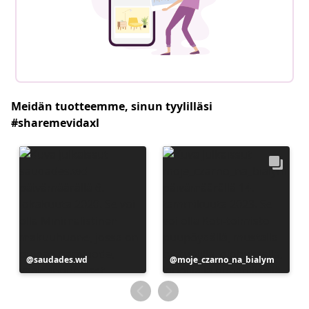
Meidän tuotteemme, sinun tyylilläsi
#sharemevidaxl
Julkaissut
saudades.wd
Julkaissut
moje_czarno_na_bialym