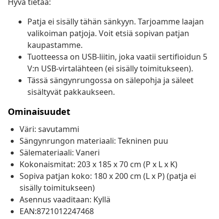
Hyvä tietää:
Patja ei sisälly tähän sänkyyn. Tarjoamme laajan
valikoiman patjoja. Voit etsiä sopivan patjan
kaupastamme.
Tuotteessa on USB-liitin, joka vaatii sertifioidun 5
V:n USB-virtalähteen (ei sisälly toimitukseen).
Tässä sängynrungossa on sälepohja ja säleet
sisältyvät pakkaukseen.
Ominaisuudet
Väri: savutammi
Sängynrungon materiaali: Tekninen puu
Sälemateriaali: Vaneri
Kokonaismitat: 203 x 185 x 70 cm (P x L x K)
Sopiva patjan koko: 180 x 200 cm (L x P) (patja ei
sisälly toimitukseen)
Asennus vaaditaan: Kyllä
EAN:8721012247468