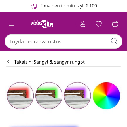
Edellinen
Seuraava
Ilmainen toimitus yli € 100
Takaisin: Sängyt & sängynrungot
Keittiökokoelm
#sharemevidaxl