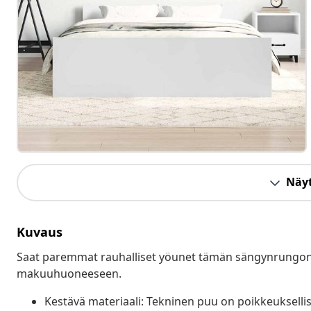
Näyt
Kuvaus
Saat paremmat rauhalliset yöunet tämän sängynrungon an
makuuhuoneeseen.
Kestävä materiaali: Tekninen puu on poikkeuksellise