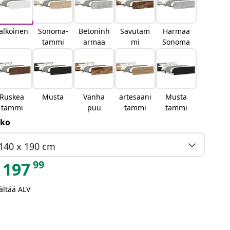
alkoinen
Sonoma-
Betoninh
Savutam
Harmaa
tammi
armaa
mi
Sonoma
Ruskea
Musta
Vanha
artesaani
Musta
tammi
puu
tammi
tammi
ko
140 x 190 cm
99
197
ältää ALV