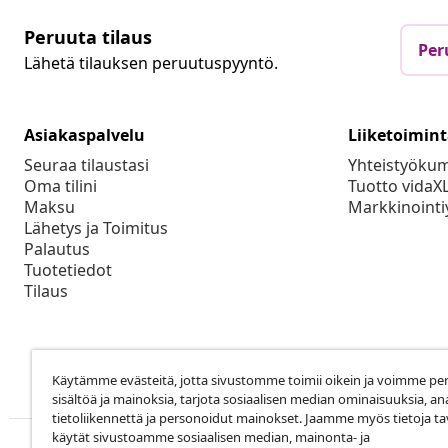
Peruuta tilaus
Per
Lähetä tilauksen peruutuspyyntö.
Asiakaspalvelu
Liiketoimin
Seuraa tilaustasi
Yhteistyöku
Oma tilini
Tuotto vidaX
Maksu
Markkinointi
Lähetys ja Toimitus
Palautus
Tuotetiedot
Tilaus
Käytämme evästeitä, jotta sivustomme toimii oikein ja voimme pe
sisältöä ja mainoksia, tarjota sosiaalisen median ominaisuuksia, an
tietoliikennettä ja personoidut mainokset. Jaamme myös tietoja tav
käytät sivustoamme sosiaalisen median, mainonta- ja