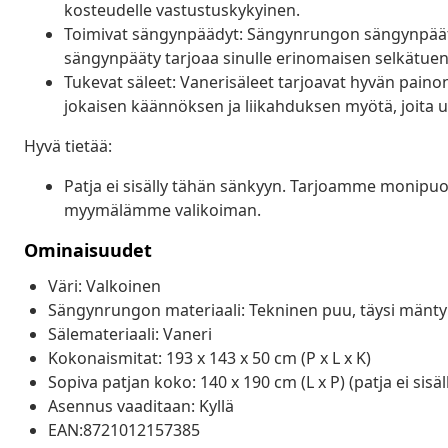
kosteudelle vastustuskykyinen.
Toimivat sängynpäädyt: Sängynrungon sängynpääty j
sängynpääty tarjoaa sinulle erinomaisen selkätuen sä
Tukevat säleet: Vanerisäleet tarjoavat hyvän pain
jokaisen käännöksen ja liikahduksen myötä, joita un
Hyvä tietää:
Patja ei sisälly tähän sänkyyn. Tarjoamme monipuol
myymälämme valikoiman.
Ominaisuudet
Väri: Valkoinen
Sängynrungon materiaali: Tekninen puu, täysi mänty
Sälemateriaali: Vaneri
Kokonaismitat: 193 x 143 x 50 cm (P x L x K)
Sopiva patjan koko: 140 x 190 cm (L x P) (patja ei sisä
Asennus vaaditaan: Kyllä
EAN:8721012157385