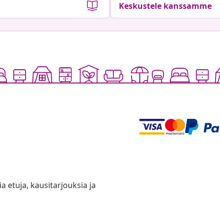
Keskustele kanssamme
ia etuja, kausitarjouksia ja