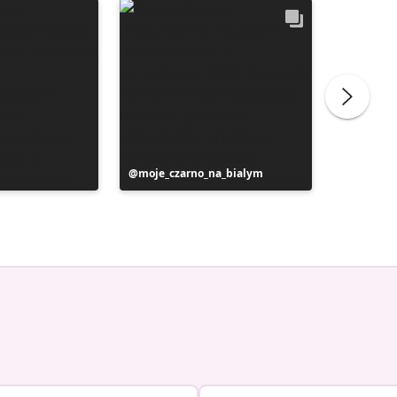
Julkaissut
moje_czarno_na_bialym
Julkaiss
liliber