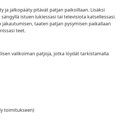
a jalkopääty pitävät patjan paikoillaan. Lisäksi
ngyllä istuen lukiessasi tai televisiota katsellessasi.
on jakautumisen, taaten patjan pysymisen paikallaan
issasi teet.
isen valikoiman patjoja, jotka löydät tarkistamalla
lly toimitukseen)