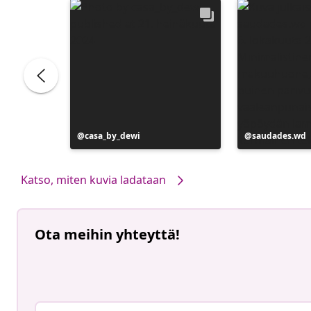
Julkaissut
casa_by_dewi
Julkaissut
saudades.wd
Katso, miten kuvia ladataan
Ota meihin yhteyttä!