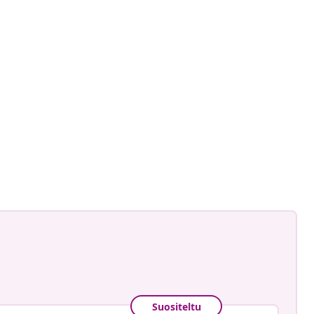
ut
gmann
Suositeltu