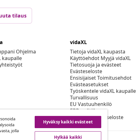
uuta tilaus
ta
vidaXL
mppani Ohjelma
Tietoja vidaXL kaupasta
L kaupalle
Käyttöehdot Myyjä vidaXL
yhteistyöt
Tietosuoja ja evästeet
Evästeseloste
Ensisijaiset Toimitusehdot
Evästeasetukset
Työskentele vidaXL kaupalle
Turvallisuus
EU Vastuuhenkilö
EPR-politiikan
Saavutettavuusseloste
rsonoida
Hyväksy kaikki evästeet
alysoida
asta, jolla
Hylkää kaikki