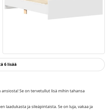
ä 6 lisää
siosta! Se on tervetullut lisä mihin tahansa
n laadukasta ja sileäpintaista. Se on luja, vakaa ja