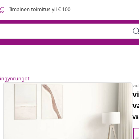
Ilmainen toimitus yli € 100
sängynrungot
vi
v
v
Vä