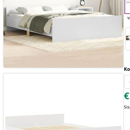
v
Ko
€
Sis