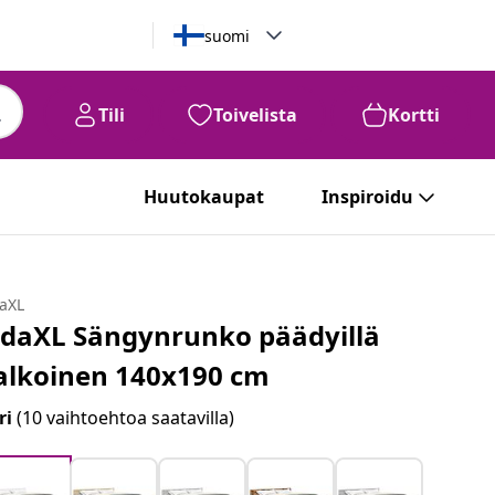
suomi
Tili
Toivelista
Kortti
Huutokaupat
Inspiroidu
daXL
idaXL Sängynrunko päädyillä
alkoinen 140x190 cm
ri
(10 vaihtoehtoa saatavilla)