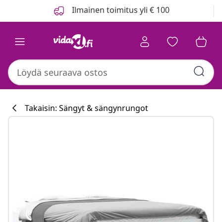
Edellinen
Seuraava
Ilmainen toimitus yli € 100
Takaisin: Sängyt & sängynrungot
Keittiökokoelm
#sharemevidaxl