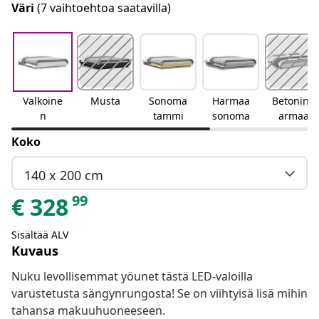
Väri
(7 vaihtoehtoa saatavilla)
Valkoine
Musta
Sonoma
Harmaa
Betoninh
n
tammi
sonoma
armaa
Koko
140 x 200 cm
99
€
328
Sisältää ALV
Kuvaus
Nuku levollisemmat yöunet tästä LED-valoilla
varustetusta sängynrungosta! Se on viihtyisä lisä mihin
tahansa makuuhuoneeseen.