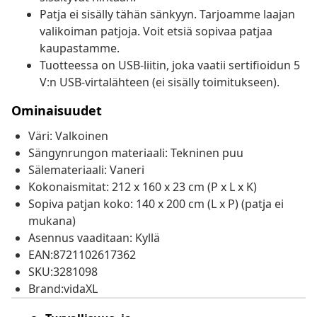
Patja ei sisälly tähän sänkyyn. Tarjoamme laajan
valikoiman patjoja. Voit etsiä sopivaa patjaa
kaupastamme.
Tuotteessa on USB-liitin, joka vaatii sertifioidun 5
V:n USB-virtalähteen (ei sisälly toimitukseen).
Ominaisuudet
Väri: Valkoinen
Sängynrungon materiaali: Tekninen puu
Sälemateriaali: Vaneri
Kokonaismitat: 212 x 160 x 23 cm (P x L x K)
Sopiva patjan koko: 140 x 200 cm (L x P) (patja ei
mukana)
Asennus vaaditaan: Kyllä
EAN:8721102617362
SKU:3281098
Brand:vidaXL