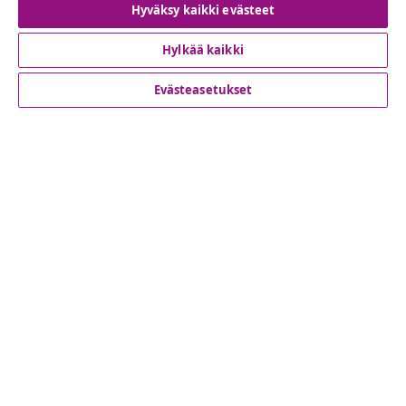
Hyväksy kaikki evästeet
Peruuta tilaus
Hylkää kaikki
Evästeasetukset
Asiakaspalvelu
Liiketoiminta
vidaXL
Löydä lisää
© 2008-2026 vidaXL www.vidaxl.fi on vidaXL Marketplace