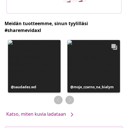
Meidän tuotteemme, sinun tyylilläsi
#sharemevidaxl
Julkaissut
saudades.wd
Julkaissut
moje_czarno_na_bialym
Katso, miten kuvia ladataan