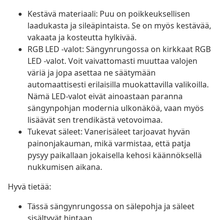
Kestävä materiaali: Puu on poikkeuksellisen
laadukasta ja sileäpintaista. Se on myös kestävää,
vakaata ja kosteutta hylkivää.
RGB LED -valot: Sängynrungossa on kirkkaat RGB
LED -valot. Voit vaivattomasti muuttaa valojen
väriä ja jopa asettaa ne säätymään
automaattisesti erilaisilla muokattavilla valikoilla.
Nämä LED-valot eivät ainoastaan paranna
sängynpohjan modernia ulkonäköä, vaan myös
lisäävät sen trendikästä vetovoimaa.
Tukevat säleet: Vanerisäleet tarjoavat hyvän
painonjakauman, mikä varmistaa, että patja
pysyy paikallaan jokaisella kehosi käännöksellä
nukkumisen aikana.
Hyvä tietää:
Tässä sängynrungossa on sälepohja ja säleet
sisältyvät hintaan.