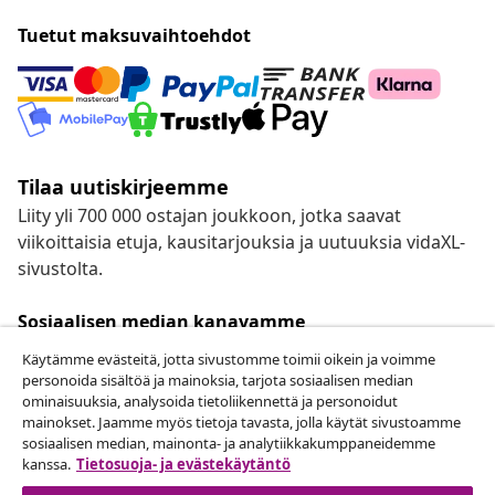
Tuetut maksuvaihtoehdot
Tilaa uutiskirjeemme
Liity yli 700 000 ostajan joukkoon, jotka saavat
viikoittaisia etuja, kausitarjouksia ja uutuuksia vidaXL-
sivustolta.
Sosiaalisen median kanavamme
Käytämme evästeitä, jotta sivustomme toimii oikein ja voimme
personoida sisältöä ja mainoksia, tarjota sosiaalisen median
ominaisuuksia, analysoida tietoliikennettä ja personoidut
mainokset. Jaamme myös tietoja tavasta, jolla käytät sivustoamme
Peruuta tilaus
sosiaalisen median, mainonta- ja analytiikkakumppaneidemme
Lähetä tilauksen peruutuspyyntö.
kanssa.
Tietosuoja- ja evästekäytäntö