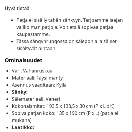
Hyvä tietää:
Patja ei sisälly tähän sänkyyn. Tarjoamme laajan
valikoiman patjoja. Voit etsiä sopivaa patjaa
kaupastamme.
Tässä sängynrungossa on sälepohja ja säleet
sisältyvät hintaan.
Ominaisuudet
Väri: Vahanruskea
Materiaali: Täysi mänty
Asennus vaaditaan: Kyllä
Sänky:
Sälemateriaali: Vaneri
Kokonaismitat: 193,5 x 138,5 x 30 cm (P x L x K)
Sopiva patjan koko: 135 x 190 cm (P x L) (patja ei
mukana)
Laatikko: