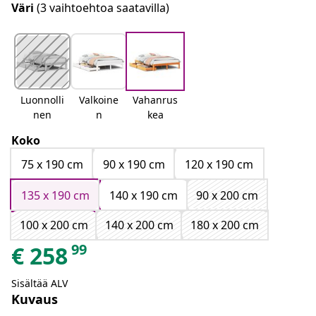
Väri
(3 vaihtoehtoa saatavilla)
Luonnolli
Valkoine
Vahanrus
nen
n
kea
Koko
75 x 190 cm
90 x 190 cm
120 x 190 cm
135 x 190 cm
140 x 190 cm
90 x 200 cm
100 x 200 cm
140 x 200 cm
180 x 200 cm
99
€
258
Sisältää ALV
Kuvaus