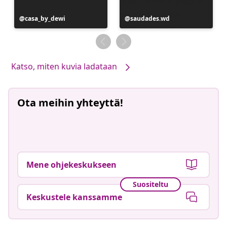
Julkaissut
casa_by_dewi
Julkaissut
saudades.wd
Katso, miten kuvia ladataan
Ota meihin yhteyttä!
Mene ohjekeskukseen
Suositeltu
Keskustele kanssamme