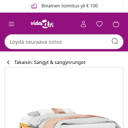
Edellinen
Seuraava
Ilmainen toimitus yli € 100
Takaisin: Sängyt & sängynrungot
Keittiökokoelm
#sharemevidaxl