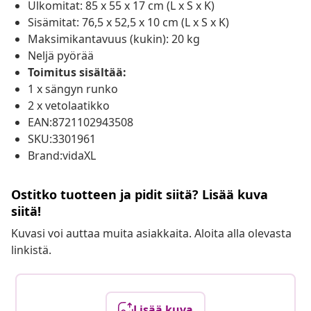
Ulkomitat: 85 x 55 x 17 cm (L x S x K)
Sisämitat: 76,5 x 52,5 x 10 cm (L x S x K)
Maksimikantavuus (kukin): 20 kg
Neljä pyörää
Toimitus sisältää:
1 x sängyn runko
2 x vetolaatikko
EAN:8721102943508
SKU:3301961
Brand:vidaXL
Ostitko tuotteen ja pidit siitä? Lisää kuva
siitä!
Kuvasi voi auttaa muita asiakkaita. Aloita alla olevasta
linkistä.
Lisää kuva