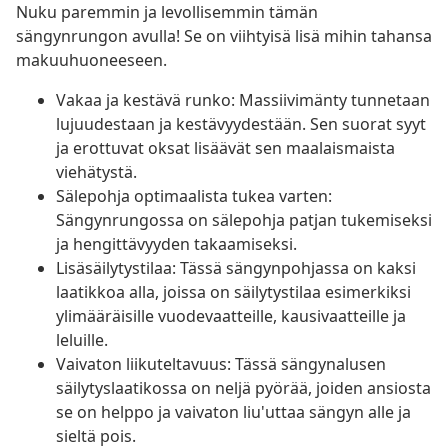
Nuku paremmin ja levollisemmin tämän
sängynrungon avulla! Se on viihtyisä lisä mihin tahansa
makuuhuoneeseen.
Vakaa ja kestävä runko: Massiivimänty tunnetaan
lujuudestaan ja kestävyydestään. Sen suorat syyt
ja erottuvat oksat lisäävät sen maalaismaista
viehätystä.
Sälepohja optimaalista tukea varten:
Sängynrungossa on sälepohja patjan tukemiseksi
ja hengittävyyden takaamiseksi.
Lisäsäilytystilaa: Tässä sängynpohjassa on kaksi
laatikkoa alla, joissa on säilytystilaa esimerkiksi
ylimääräisille vuodevaatteille, kausivaatteille ja
leluille.
Vaivaton liikuteltavuus: Tässä sängynalusen
säilytyslaatikossa on neljä pyörää, joiden ansiosta
se on helppo ja vaivaton liu'uttaa sängyn alle ja
sieltä pois.