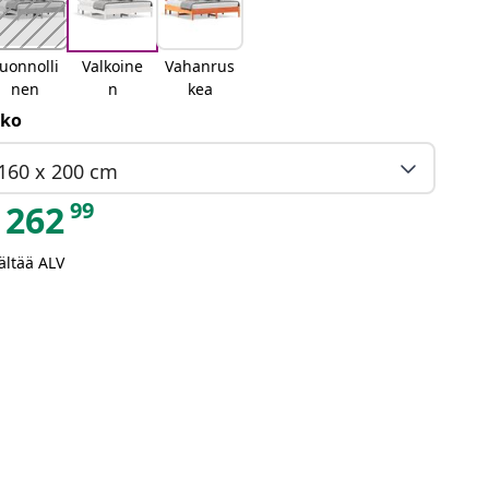
uonnolli
Valkoine
Vahanrus
nen
n
kea
ko
160 x 200 cm
99
262
ältää ALV