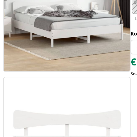
L
Ko
€
Sis