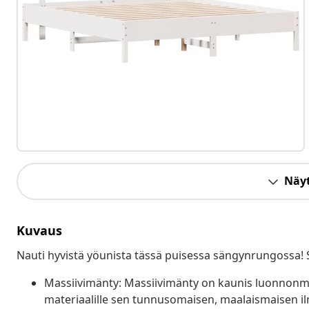
Näyt
Kuvaus
Nauti hyvistä yöunista tässä puisessa sängynrungossa! Se
Massiivimänty: Massiivimänty on kaunis luonnonma
materiaalille sen tunnusomaisen, maalaismaisen i