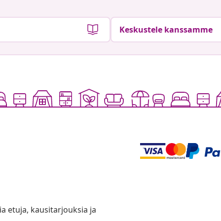
Keskustele kanssamme
ia etuja, kausitarjouksia ja