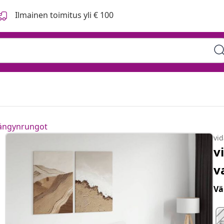
Ilmainen toimitus yli € 100
sängynrungot
vi
v
v
Vä