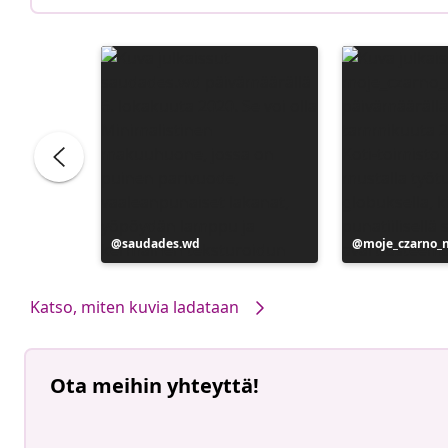
Julkaissut
saudades.wd
Julkaissut
moje_czarno_
Katso, miten kuvia ladataan
Ota meihin yhteyttä!