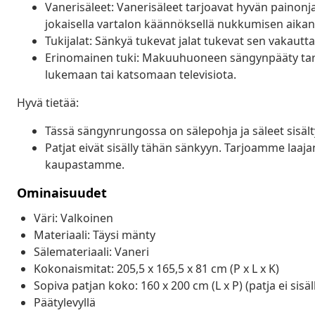
Vanerisäleet: Vanerisäleet tarjoavat hyvän painon
jokaisella vartalon käännöksellä nukkumisen aikan
Tukijalat: Sänkyä tukevat jalat tukevat sen vakautta, 
Erinomainen tuki: Makuuhuoneen sängynpääty tarj
lukemaan tai katsomaan televisiota.
Hyvä tietää:
Tässä sängynrungossa on sälepohja ja säleet sisält
Patjat eivät sisälly tähän sänkyyn. Tarjoamme laajan
kaupastamme.
Ominaisuudet
Väri: Valkoinen
Materiaali: Täysi mänty
Sälemateriaali: Vaneri
Kokonaismitat: 205,5 x 165,5 x 81 cm (P x L x K)
Sopiva patjan koko: 160 x 200 cm (L x P) (patja ei sisäl
Päätylevyllä