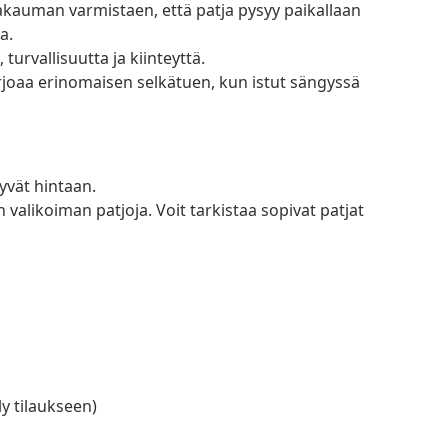
jakauman varmistaen, että patja pysyy paikallaan
a.
turvallisuutta ja kiinteyttä.
oaa erinomaisen selkätuen, kun istut sängyssä
yvät hintaan.
 valikoiman patjoja. Voit tarkistaa sopivat patjat
ly tilaukseen)