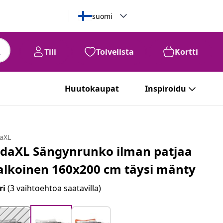
suomi
Tili
Toivelista
Kortti
Huutokaupat
Inspiroidu
daXL
idaXL Sängynrunko ilman patjaa
alkoinen 160x200 cm täysi mänty
ri
(3 vaihtoehtoa saatavilla)