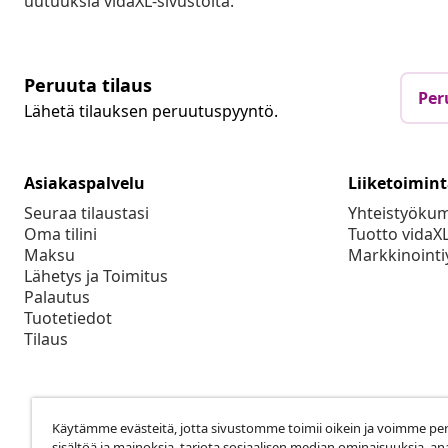
uutuuksia vidaXL-sivustolta.
Peruuta tilaus
Per
Lähetä tilauksen peruutuspyyntö.
Asiakaspalvelu
Liiketoimin
Seuraa tilaustasi
Yhteistyöku
Oma tilini
Tuotto vidaX
Maksu
Markkinointi
Lähetys ja Toimitus
Palautus
Tuotetiedot
Tilaus
Käytämme evästeitä, jotta sivustomme toimii oikein ja voimme pe
sisältöä ja mainoksia, tarjota sosiaalisen median ominaisuuksia, an