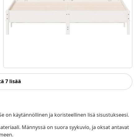
ä 7 lisää
 on käytännöllinen ja koristeellinen lisä sisustukseesi.
teriaali. Männyssä on suora syykuvio, ja oksat antavat
lmeen.