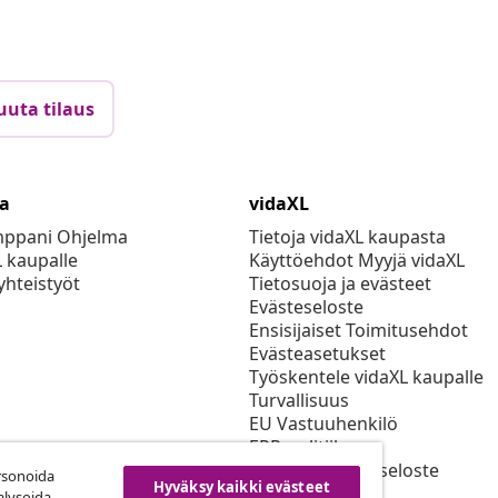
uuta tilaus
ta
vidaXL
mppani Ohjelma
Tietoja vidaXL kaupasta
L kaupalle
Käyttöehdot Myyjä vidaXL
yhteistyöt
Tietosuoja ja evästeet
Evästeseloste
Ensisijaiset Toimitusehdot
Evästeasetukset
Työskentele vidaXL kaupalle
Turvallisuus
EU Vastuuhenkilö
EPR-politiikan
Saavutettavuusseloste
rsonoida
Hyväksy kaikki evästeet
alysoida