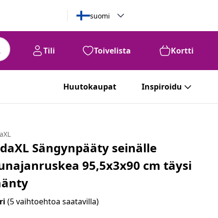
suomi
Tili
Toivelista
Kortti
Huutokaupat
Inspiroidu
daXL
idaXL Sängynpääty seinälle
unajanruskea 95,5x3x90 cm täysi
änty
ri
(5 vaihtoehtoa saatavilla)