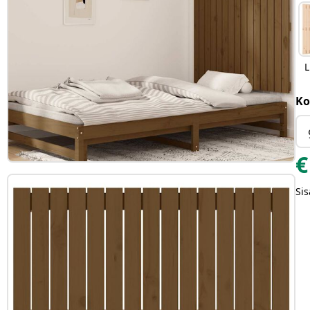
L
Ko
€
Sis