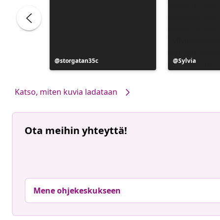
ele
Julkaissut
storgatan35c
Julkaissut
Sylvia
Katso, miten kuvia ladataan
Ota meihin yhteyttä!
Mene ohjekeskukseen