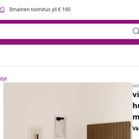
Ilmainen toimitus yli € 100
dyt
vi
v
h
m
Vä