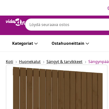
Edellinen
Seuraava
Kategoriat
Ostahuoneittain
Koti
Huonekalut
Sängyt & tarvikkeet
Sängynpää