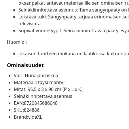
oksanpaikat antavat materiaalille sen ominaisen ru
Seinäkiinnitettävä asennus: Tämä sängynpääty on he
Loistava tuki: Sängynpääty tarjoaa erinomaisen selk
televisiota.
Sopivat vuodetyypit: Seinäkiinnitettävää päätylevyä
Huomioi:
Jokaisen tuotteen mukana on laatikossa kokoonpa
Ominaisuudet
Väri: Hunajanruskea
Materiaali: täysi mänty
Mitat: 95,5 x 3 x 90 cm (P x L x K)
Seinäkiinnitettävä asennus
EAN:8720845686048
SKU:824886
Brand:vidaXL