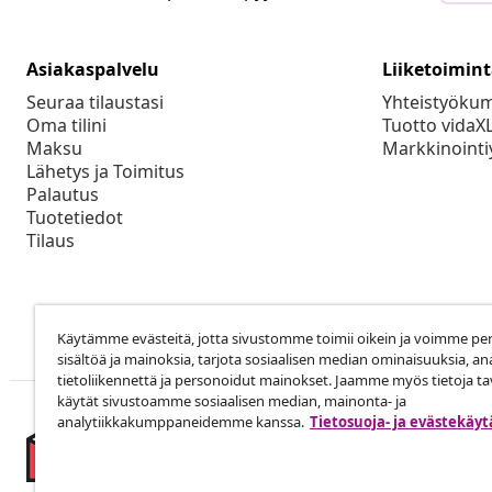
Asiakaspalvelu
Liiketoimin
Seuraa tilaustasi
Yhteistyöku
Oma tilini
Tuotto vidaX
Maksu
Markkinointi
Lähetys ja Toimitus
Palautus
Tuotetiedot
Tilaus
Käytämme evästeitä, jotta sivustomme toimii oikein ja voimme pe
sisältöä ja mainoksia, tarjota sosiaalisen median ominaisuuksia, an
tietoliikennettä ja personoidut mainokset. Jaamme myös tietoja tav
käytät sivustoamme sosiaalisen median, mainonta- ja
analytiikkakumppaneidemme kanssa.
Tietosuoja- ja evästekäy