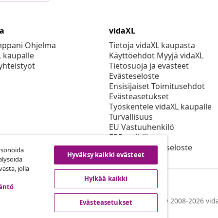
ta
vidaXL
mppani Ohjelma
Tietoja vidaXL kaupasta
L kaupalle
Käyttöehdot Myyjä vidaXL
yhteistyöt
Tietosuoja ja evästeet
Evästeseloste
Ensisijaiset Toimitusehdot
Evästeasetukset
Työskentele vidaXL kaupalle
Turvallisuus
EU Vastuuhenkilö
EPR-politiikan
Saavutettavuusseloste
rsonoida
Hyväksy kaikki evästeet
alysoida
asta, jolla
Hylkää kaikki
täntö
© 2008-2026 vida
Evästeasetukset