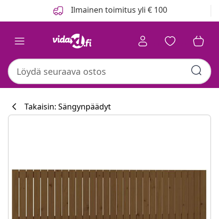
Edellinen
Seuraava
Ilmainen toimitus yli € 100
Takaisin: Sängynpäädyt
Keittiökokoelm
#sharemevidaxl