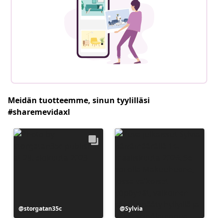
Meidän tuotteemme, sinun tyylilläsi
#sharemevidaxl
Julkaissut
storgatan35c
Julkaissut
Sylvia