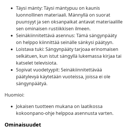
Täysi mänty: Täysi mäntypuu on kaunis
luonnollinen materiaali. Männyllä on suorat
puunsyyt ja sen oksanpaikat antavat materiaalille
sen ominaisen rustiikkisen ilmeen.
Seinäkiinnitettävä asennus: Tämä sängynpääty
on helppo kiinnittää seinälle sänkysi päätyyn.
Loistava tuki: Sängynpääty tarjoaa erinomaisen
selkätuen, kun istut sängyllä lukemassa kirjaa tai
katselet televisiota.
Sopivat vuodetyypit: Seinäkiinnitettävää
päätylevyä käytetään vuoteissa, joissa ei ole
sängynpäätyä.
Huomioi:
Jokaisen tuotteen mukana on laatikossa
kokoonpano-ohje helppoa asennusta varten.
Ominaisuudet