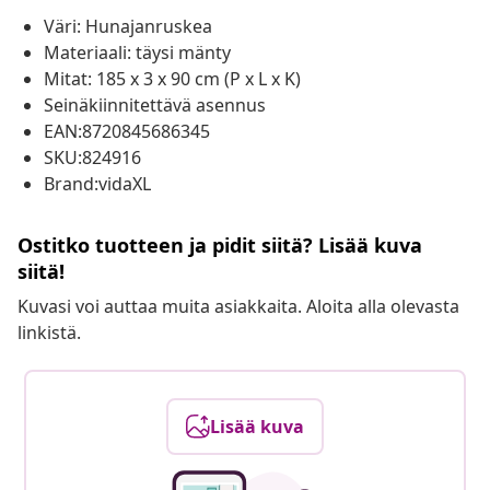
Väri: Hunajanruskea
Materiaali: täysi mänty
Mitat: 185 x 3 x 90 cm (P x L x K)
Seinäkiinnitettävä asennus
EAN:8720845686345
SKU:824916
Brand:vidaXL
Ostitko tuotteen ja pidit siitä? Lisää kuva
siitä!
Kuvasi voi auttaa muita asiakkaita. Aloita alla olevasta
linkistä.
Lisää kuva