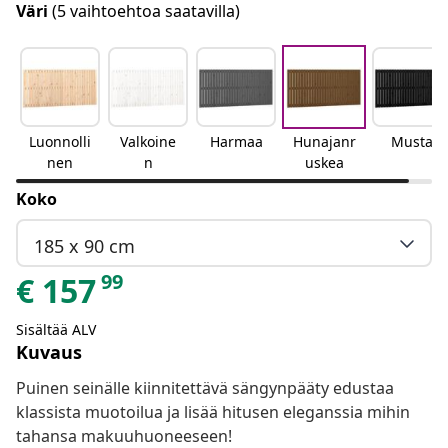
Väri
(5 vaihtoehtoa saatavilla)
Luonnolli
Valkoine
Harmaa
Hunajanr
Musta
nen
n
uskea
Koko
185 x 90 cm
99
€
157
Sisältää ALV
Kuvaus
Puinen seinälle kiinnitettävä sängynpääty edustaa
klassista muotoilua ja lisää hitusen eleganssia mihin
tahansa makuuhuoneeseen!