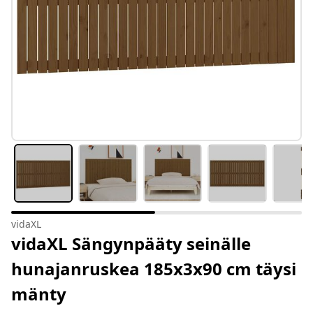
vidaXL
vidaXL Sängynpääty seinälle
hunajanruskea 185x3x90 cm täysi
mänty