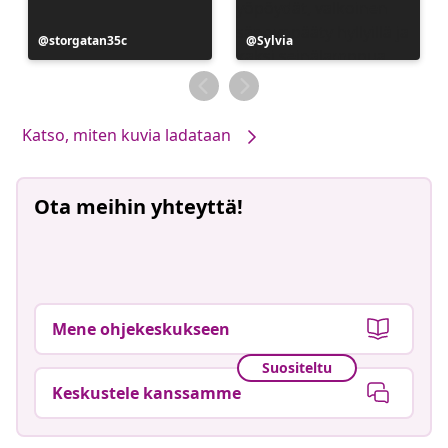
Julkaissut
storgatan35c
Julkaissut
Sylvia
Katso, miten kuvia ladataan
Ota meihin yhteyttä!
Mene ohjekeskukseen
Suositeltu
Keskustele kanssamme