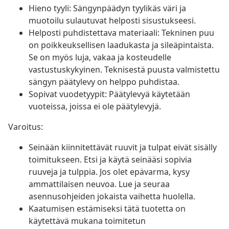
Hieno tyyli: Sängynpäädyn tyylikäs väri ja
muotoilu sulautuvat helposti sisustukseesi.
Helposti puhdistettava materiaali: Tekninen puu
on poikkeuksellisen laadukasta ja sileäpintaista.
Se on myös luja, vakaa ja kosteudelle
vastustuskykyinen. Teknisestä puusta valmistettu
sängyn päätylevy on helppo puhdistaa.
Sopivat vuodetyypit: Päätylevyä käytetään
vuoteissa, joissa ei ole päätylevyjä.
Varoitus:
Seinään kiinnitettävät ruuvit ja tulpat eivät sisälly
toimitukseen. Etsi ja käytä seinääsi sopivia
ruuveja ja tulppia. Jos olet epävarma, kysy
ammattilaisen neuvoa. Lue ja seuraa
asennusohjeiden jokaista vaihetta huolella.
Kaatumisen estämiseksi tätä tuotetta on
käytettävä mukana toimitetun