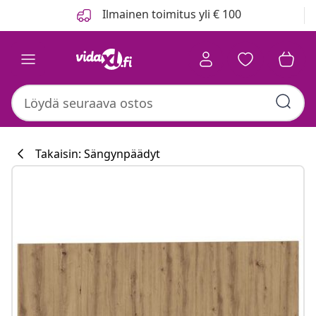
Edellinen
Seuraava
Ilmainen toimitus yli € 100
Takaisin: Sängynpäädyt
Keittiökokoelm
#sharemevidaxl