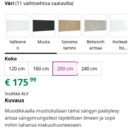
Väri
(11 vaihtoehtoa saatavilla)
Valkoine
Musta
Sonoma
Betoninh
Korkeakii
n
tammi
armaa
lto
valkoinen
Koko
120 cm
160 cm
200 cm
240 cm
99
€
175
Sisältää ALV
Kuvaus
Muodikkaalla muotoilullaan tämä sängyn päätylevy
antaa sängynrungollesi täydellisen ilmeen ja sopii
mihin tahansa makuuhuoneeseen.