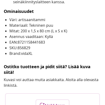
seinäkiinnityslaitteen kanssa.
Ominaisuudet
Väri: artisaanitammi
Materiaali: Tekninen puu
Mitat: 200 x 1,5 x 80 cm (L x S x K)
Asennus vaaditaan: Kyllä
EAN:8721158441683
SKU:856829
Brand:vidaXL
Ostitko tuotteen ja pidit siitä? Lisää kuva
siitä!
Kuvasi voi auttaa muita asiakkaita. Aloita alla olevasta
linkistä.