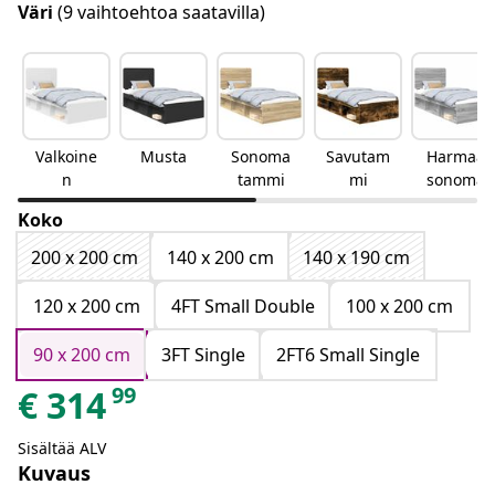
Väri
(9 vaihtoehtoa saatavilla)
Valkoine
Musta
Sonoma
Savutam
Harmaa
n
tammi
mi
sonoma
Koko
200 x 200 cm
140 x 200 cm
140 x 190 cm
120 x 200 cm
4FT Small Double
100 x 200 cm
90 x 200 cm
3FT Single
2FT6 Small Single
99
€
314
Sisältää ALV
Kuvaus