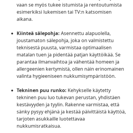
vaan se myös tukee istumista ja rentoutumista
esimerkiksi lukemisen tai TV:n katsomisen
aikana.
Kiinteä sälepohja:
Asennettu alapuolella,
joustamaton sälepohja, joka on valmistettu
teknisestä puusta, varmistaa optimaalisen
matalan tuen ja pidentää patjan käyttöikää. Se
parantaa ilmanvaihtoa ja vähentää homeen ja
allergeenien kertymistä, ollen näin erinomainen
valinta hygieeniseen nukkumisympäristöön.
Tekninen puu runko:
Kehykselle käytetty
tekninen puu luo tukevan perustan, yhdistäen
kestävyyden ja tyylin. Rakenne varmistaa, että
sänky pysyy ehjänä ja kestää päivittäistä käyttöä,
tarjoten asukkaille luotettavaa
nukkumisratkaisua.