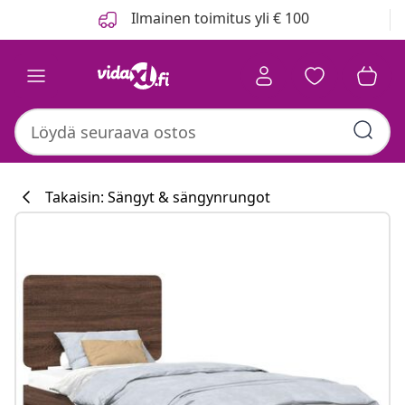
Edellinen
Seuraava
Ilmainen toimitus yli € 100
Takaisin: Sängyt & sängynrungot
Keittiökokoelm
#sharemevidaxl