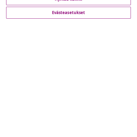
Evästeasetukset
Asiakaspalvelu
Liiketoiminta
vidaXL
Löydä lisää
© 2008-2026 vidaXL www.vidaxl.fi on vidaXL Marketplace
Europe B.V. yrityksen verkkosivu