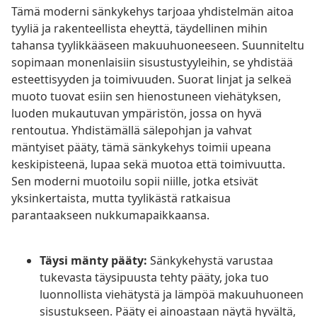
Tämä moderni sänkykehys tarjoaa yhdistelmän aitoa
tyyliä ja rakenteellista eheyttä, täydellinen mihin
tahansa tyylikkääseen makuuhuoneeseen. Suunniteltu
sopimaan monenlaisiin sisustustyyleihin, se yhdistää
esteettisyyden ja toimivuuden. Suorat linjat ja selkeä
muoto tuovat esiin sen hienostuneen viehätyksen,
luoden mukautuvan ympäristön, jossa on hyvä
rentoutua. Yhdistämällä sälepohjan ja vahvat
mäntyiset pääty, tämä sänkykehys toimii upeana
keskipisteenä, lupaa sekä muotoa että toimivuutta.
Sen moderni muotoilu sopii niille, jotka etsivät
yksinkertaista, mutta tyylikästä ratkaisua
parantaakseen nukkumapaikkaansa.
Täysi mänty pääty:
Sänkykehystä varustaa
tukevasta täysipuusta tehty pääty, joka tuo
luonnollista viehätystä ja lämpöä makuuhuoneen
sisustukseen. Pääty ei ainoastaan näytä hyvältä,