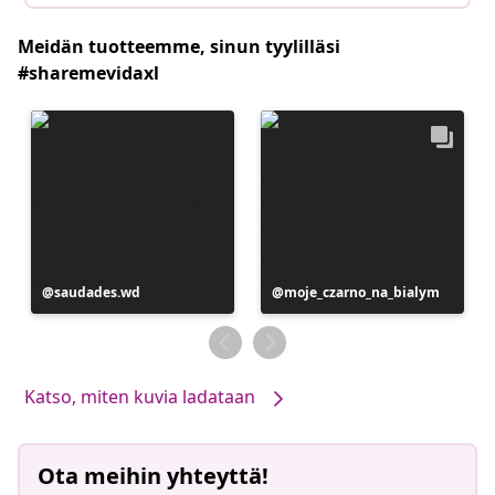
Meidän tuotteemme, sinun tyylilläsi
#sharemevidaxl
Julkaissut
saudades.wd
Julkaissut
moje_czarno_na_bialym
Katso, miten kuvia ladataan
Ota meihin yhteyttä!