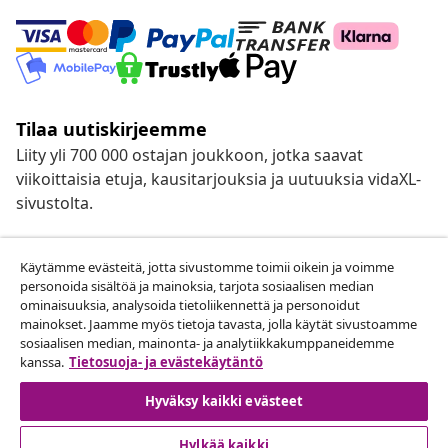
Tilaa uutiskirjeemme
Liity yli 700 000 ostajan joukkoon, jotka saavat
viikoittaisia etuja, kausitarjouksia ja uutuuksia vidaXL-
sivustolta.
Sosiaalisen median kanavamme
Käytämme evästeitä, jotta sivustomme toimii oikein ja voimme
personoida sisältöä ja mainoksia, tarjota sosiaalisen median
ominaisuuksia, analysoida tietoliikennettä ja personoidut
mainokset. Jaamme myös tietoja tavasta, jolla käytät sivustoamme
Peruuta tilaus
sosiaalisen median, mainonta- ja analytiikkakumppaneidemme
kanssa.
Tietosuoja- ja evästekäytäntö
Lähetä tilauksen peruutuspyyntö.
Hyväksy kaikki evästeet
Peruuta tilaus
Hylkää kaikki