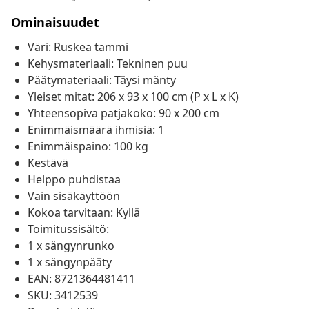
Ominaisuudet
Väri: Ruskea tammi
Kehysmateriaali: Tekninen puu
Päätymateriaali: Täysi mänty
Yleiset mitat: 206 x 93 x 100 cm (P x L x K)
Yhteensopiva patjakoko: 90 x 200 cm
Enimmäismäärä ihmisiä: 1
Enimmäispaino: 100 kg
Kestävä
Helppo puhdistaa
Vain sisäkäyttöön
Kokoa tarvitaan: Kyllä
Toimitussisältö:
1 x sängynrunko
1 x sängynpääty
EAN: 8721364481411
SKU: 3412539