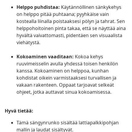
Helppo puhdistaa:
Käytännöllinen sänkykehys
on helppo pitää puhtaana; pyyhkäise vain
kostealla liinalla poistaaksesi pölyn ja tahrat. Sen
helppohoitoinen pinta takaa, että se näyttää aina
hyvältä vaivattomasti, pidentäen sen visuaalista
viehätystä.
Kokoaminen vaaditaan:
Kokoa kehys
ruuvimeisselin avulla yhdessä toisen henkilön
kanssa. Kokoaminen on helppoa, kunhan
kohdistat oikein varmistaaksesi turvallisen ja
vakaan rakenteen. Oppaat tarjoavat selkeät
ohjeet, jotka auttavat sinua kokoamisessa.
Hyvä tietää:
Tämä sängynrunko sisältää lattiapalkkipohjan
mallin ja laudat sisältyvät.