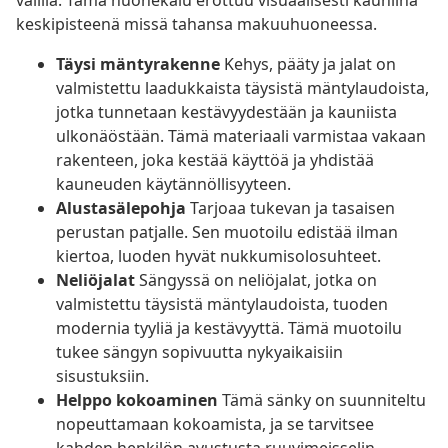
välillä. Tämä huonekalu erottuu visuaalisesti kauniina
keskipisteenä missä tahansa makuuhuoneessa.
Täysi mäntyrakenne
Kehys, pääty ja jalat on
valmistettu laadukkaista täysistä mäntylaudoista,
jotka tunnetaan kestävyydestään ja kauniista
ulkonäöstään. Tämä materiaali varmistaa vakaan
rakenteen, joka kestää käyttöä ja yhdistää
kauneuden käytännöllisyyteen.
Alustasälepohja
Tarjoaa tukevan ja tasaisen
perustan patjalle. Sen muotoilu edistää ilman
kiertoa, luoden hyvät nukkumisolosuhteet.
Neliöjalat
Sängyssä on neliöjalat, jotka on
valmistettu täysistä mäntylaudoista, tuoden
modernia tyyliä ja kestävyyttä. Tämä muotoilu
tukee sängyn sopivuutta nykyaikaisiin
sisustuksiin.
Helppo kokoaminen
Tämä sänky on suunniteltu
nopeuttamaan kokoamista, ja se tarvitsee