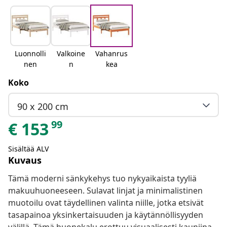
Luonnolli
Valkoine
Vahanrus
nen
n
kea
Koko
90 x 200 cm
99
€
153
Sisältää ALV
Kuvaus
Tämä moderni sänkykehys tuo nykyaikaista tyyliä
makuuhuoneeseen. Sulavat linjat ja minimalistinen
muotoilu ovat täydellinen valinta niille, jotka etsivät
tasapainoa yksinkertaisuuden ja käytännöllisyyden