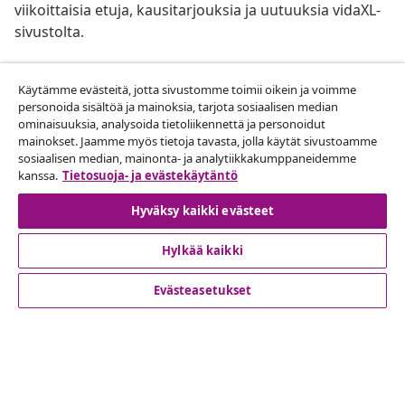
viikoittaisia etuja, kausitarjouksia ja uutuuksia vidaXL-
sivustolta.
Sosiaalisen median kanavamme
Käytämme evästeitä, jotta sivustomme toimii oikein ja voimme
personoida sisältöä ja mainoksia, tarjota sosiaalisen median
ominaisuuksia, analysoida tietoliikennettä ja personoidut
mainokset. Jaamme myös tietoja tavasta, jolla käytät sivustoamme
Peruuta tilaus
sosiaalisen median, mainonta- ja analytiikkakumppaneidemme
kanssa.
Tietosuoja- ja evästekäytäntö
Lähetä tilauksen peruutuspyyntö.
Hyväksy kaikki evästeet
Peruuta tilaus
Hylkää kaikki
Evästeasetukset
Asiakaspalvelu
Liiketoiminta