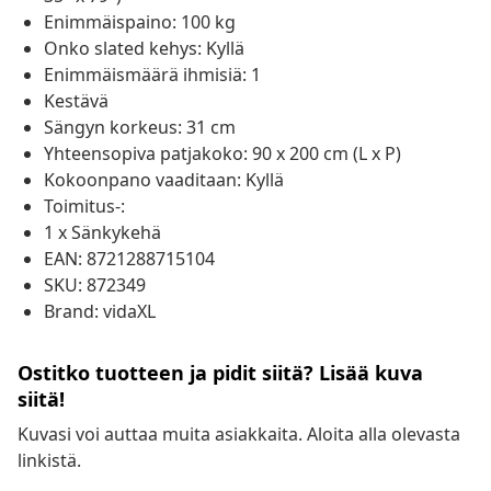
Enimmäispaino: 100 kg
Onko slated kehys: Kyllä
Enimmäismäärä ihmisiä: 1
Kestävä
Sängyn korkeus: 31 cm
Yhteensopiva patjakoko: 90 x 200 cm (L x P)
Kokoonpano vaaditaan: Kyllä
Toimitus-:
1 x Sänkykehä
EAN: 8721288715104
SKU: 872349
Brand: vidaXL
Ostitko tuotteen ja pidit siitä? Lisää kuva
siitä!
Kuvasi voi auttaa muita asiakkaita. Aloita alla olevasta
linkistä.