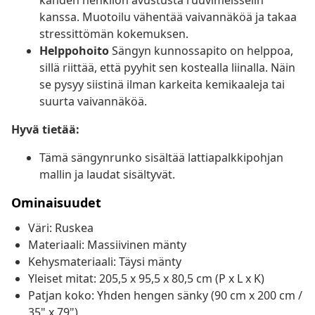
kahden henkilön avustusta ruuvimeisselin
kanssa. Muotoilu vähentää vaivannäköä ja takaa
stressittömän kokemuksen.
Helppohoito
Sängyn kunnossapito on helppoa,
sillä riittää, että pyyhit sen kostealla liinalla. Näin
se pysyy siistinä ilman karkeita kemikaaleja tai
suurta vaivannäköä.
Hyvä tietää:
Tämä sängynrunko sisältää lattiapalkkipohjan
mallin ja laudat sisältyvät.
Ominaisuudet
Väri: Ruskea
Materiaali: Massiivinen mänty
Kehysmateriaali: Täysi mänty
Yleiset mitat: 205,5 x 95,5 x 80,5 cm (P x L x K)
Patjan koko: Yhden hengen sänky (90 cm x 200 cm /
35" x 79")