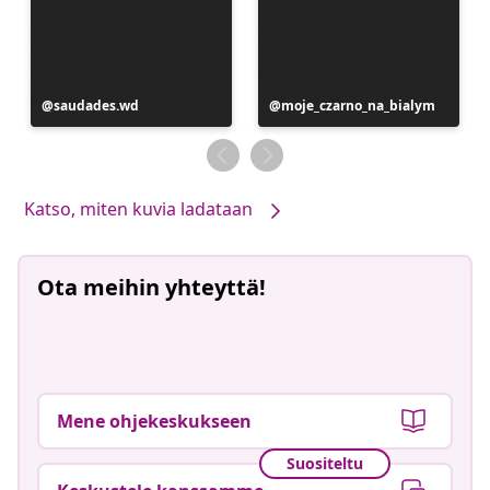
Julkaissut
saudades.wd
Julkaissut
moje_czarno_na_bialym
Katso, miten kuvia ladataan
Ota meihin yhteyttä!
Mene ohjekeskukseen
Suositeltu