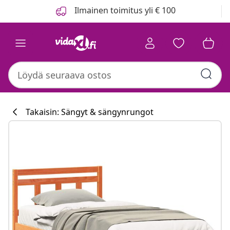
Edellinen
Seuraava
Ilmainen toimitus yli € 100
Takaisin: Sängyt & sängynrungot
Keittiökokoelm
#sharemevidaxl