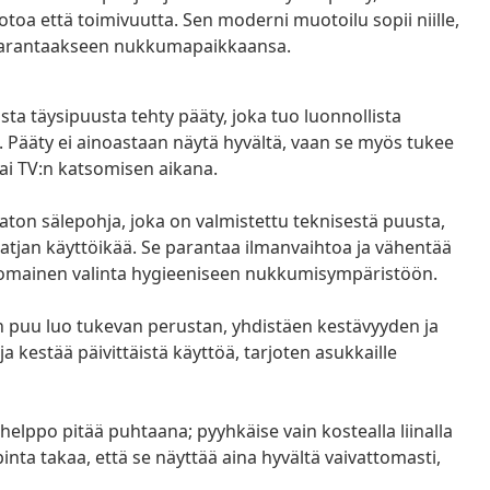
oa että toimivuutta. Sen moderni muotoilu sopii niille,
ua parantaakseen nukkumapaikkaansa.
a täysipuusta tehty pääty, joka tuo luonnollista
Pääty ei ainoastaan näytä hyvältä, vaan se myös tukee
ai TV:n katsomisen aikana.
ton sälepohja, joka on valmistettu teknisestä puusta,
atjan käyttöikää. Se parantaa ilmanvaihtoa ja vähentää
inomainen valinta hygieeniseen nukkumisympäristöön.
n puu luo tukevan perustan, yhdistäen kestävyyden ja
a kestää päivittäistä käyttöä, tarjoten asukkaille
elppo pitää puhtaana; pyyhkäise vain kostealla liinalla
inta takaa, että se näyttää aina hyvältä vaivattomasti,