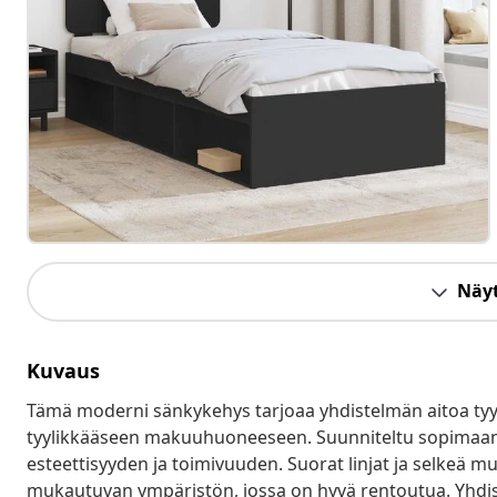
Näyt
Kuvaus
Tämä moderni sänkykehys tarjoaa yhdistelmän aitoa tyyli
tyylikkääseen makuuhuoneeseen. Suunniteltu sopimaan m
esteettisyyden ja toimivuuden. Suorat linjat ja selkeä 
mukautuvan ympäristön, jossa on hyvä rentoutua. Yhdis