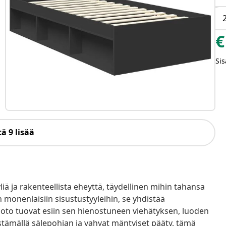
€
Sis
ä 9 lisää
ä ja rakenteellista eheyttä, täydellinen mihin tahansa
onenlaisiin sisustustyyleihin, se yhdistää
muoto tuovat esiin sen hienostuneen viehätyksen, luoden
tämällä sälepohjan ja vahvat mäntyiset pääty, tämä