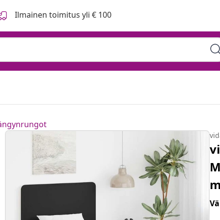
Ilmainen toimitus yli € 100
sängynrungot
vi
v
M
m
Vä