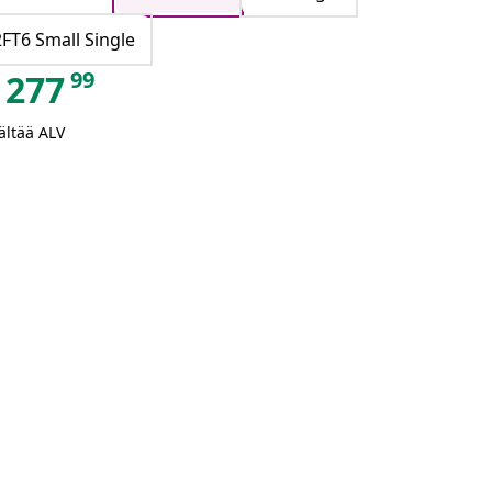
2FT6 Small Single
99
277
ältää ALV