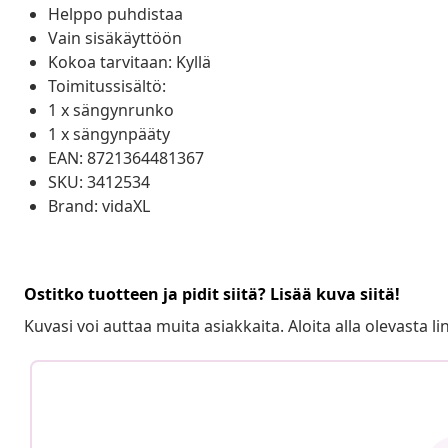
Helppo puhdistaa
Vain sisäkäyttöön
Kokoa tarvitaan: Kyllä
Toimitussisältö:
1 x sängynrunko
1 x sängynpääty
EAN: 8721364481367
SKU: 3412534
Brand: vidaXL
Ostitko tuotteen ja pidit siitä? Lisää kuva siitä!
Kuvasi voi auttaa muita asiakkaita. Aloita alla olevasta lin