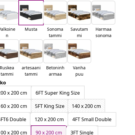
Valkoine
Musta
Sonoma
Savutam
Harmaa
n
tammi
mi
sonoma
Ruskea
artesaani
Betoninh
Vanha
tammi
tammi
armaa
puu
ko
200 x 200 cm
6FT Super King Size
160 x 200 cm
5FT King Size
140 x 200 cm
4FT6 Double
120 x 200 cm
4FT Small Double
100 x 200 cm
90 x 200 cm
3FT Single