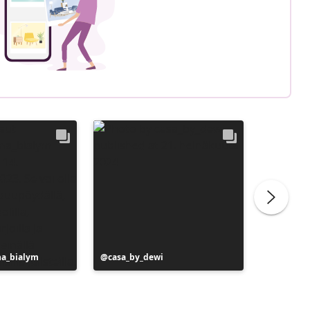
na_bialym
Julkaissut
casa_by_dewi
Julkaiss
liliber