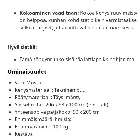
Kokoaminen vaaditaan:
Kokoa kehys ruuvimeisse
on helppoa, kunhan kohdistat oikein varmistaakses
selkeät ohjeet, jotka auttavat sinua kokoamisessa.
Hyvä tietää:
Tämä sängynrunko sisältää lattiapalkkipohjan mallin
Ominaisuudet
Väri: Musta
Kehysmateriaali: Tekninen puu
Päätymateriaali: Täysi mänty
Yleiset mitat: 206 x 93 x 100 cm (P x L x K)
Yhteensopiva patjakoko: 90 x 200 cm
Enimmäismäärä ihmisiä: 1
Enimmäispaino: 100 kg
Kestävä