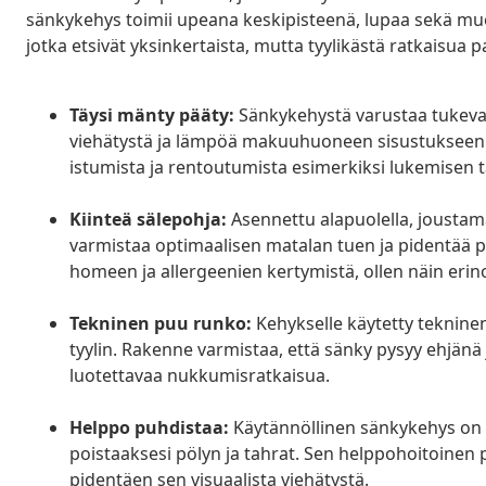
sänkykehys toimii upeana keskipisteenä, lupaa sekä muot
jotka etsivät yksinkertaista, mutta tyylikästä ratkais
Täysi mänty pääty:
Sänkykehystä varustaa tukevast
viehätystä ja lämpöä makuuhuoneen sisustukseen. 
istumista ja rentoutumista esimerkiksi lukemisen t
Kiinteä sälepohja:
Asennettu alapuolella, joustama
varmistaa optimaalisen matalan tuen ja pidentää p
homeen ja allergeenien kertymistä, ollen näin er
Tekninen puu runko:
Kehykselle käytetty teknine
tyylin. Rakenne varmistaa, että sänky pysyy ehjänä j
luotettavaa nukkumisratkaisua.
Helppo puhdistaa:
Käytännöllinen sänkykehys on h
poistaaksesi pölyn ja tahrat. Sen helppohoitoinen p
pidentäen sen visuaalista viehätystä.