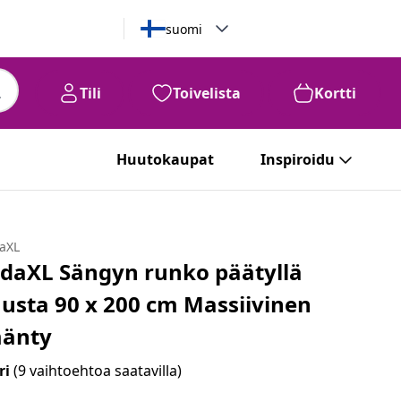
suomi
Tili
Toivelista
Kortti
Huutokaupat
Inspiroidu
daXL
idaXL Sängyn runko päätyllä
usta 90 x 200 cm Massiivinen
änty
ri
(9 vaihtoehtoa saatavilla)